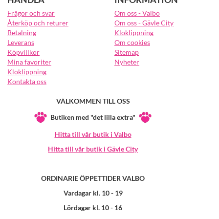
Frågor och svar
Om oss - Valbo
Återköp och returer
Om oss - Gävle City
Betalning
Kloklippning
Leverans
Om cookies
Köpvillkor
Sitemap
Mina favoriter
Nyheter
Kloklippning
Kontakta oss
VÄLKOMMEN TILL OSS
Butiken med "det lilla extra"
Hitta till vår butik i Valbo
Hitta till vår butik i Gävle City
ORDINARIE ÖPPETTIDER VALBO
Vardagar kl. 10 - 19
Lördagar kl. 10 - 16