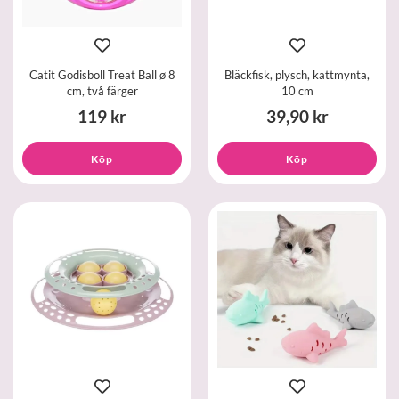
Catit Godisboll Treat Ball ø 8
Bläckfisk, plysch, kattmynta,
cm, två färger
10 cm
119 kr
39,90 kr
Köp
Köp