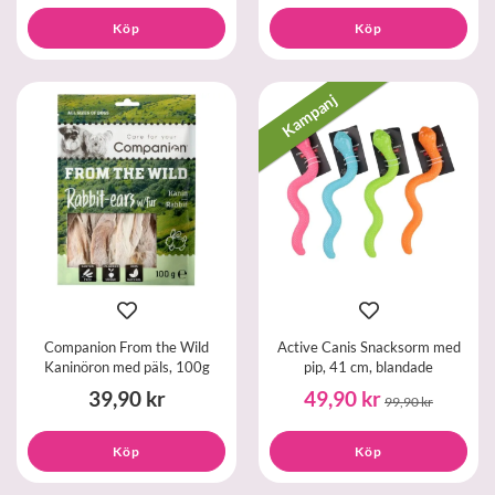
Köp
Köp
Kampanj
Companion From the Wild
Active Canis Snacksorm med
Kaninöron med päls, 100g
pip, 41 cm, blandade
39,90 kr
49,90 kr
99,90 kr
Köp
Köp