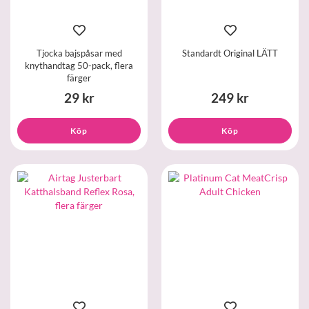
Tjocka bajspåsar med
Standardt Original LÄTT
knythandtag 50-pack, flera
färger
29 kr
249 kr
Köp
Köp