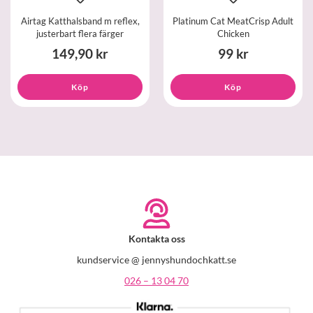
Airtag Katthalsband m reflex,
Platinum Cat MeatCrisp Adult
justerbart flera färger
Chicken
149,90 kr
99 kr
Köp
Köp
Kontakta oss
kundservice @ jennyshundochkatt.se
026 – 13 04 70