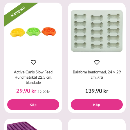
Kampanj
Active Canis Slow Feed
Bakform benformad, 24 × 29
Hundmatskål 22,5 cm,
cm, grå
blandade
29,90 kr
139,90 kr
59,90 kr
Köp
Köp