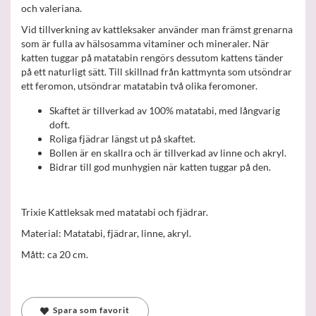
och valeriana.
Vid tillverkning av kattleksaker använder man främst grenarna
som är fulla av hälsosamma vitaminer och mineraler. När
katten tuggar på matatabin rengörs dessutom kattens tänder
på ett naturligt sätt. Till skillnad från kattmynta som utsöndrar
ett feromon, utsöndrar matatabin två olika feromoner.
Skaftet är tillverkad av 100% matatabi, med långvarig
doft.
Roliga fjädrar längst ut på skaftet.
Bollen är en skallra och är tillverkad av linne och akryl.
Bidrar till god munhygien när katten tuggar på den.
Trixie Kattleksak med matatabi och fjädrar.
Material: Matatabi, fjädrar, linne, akryl.
Mått: ca 20 cm.
Spara som favorit