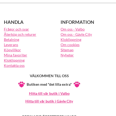
HANDLA
INFORMATION
Frågor och svar
Om oss - Valbo
Återköp och returer
Om oss - Gävle City
Betalning
Kloklippning
Leverans
Om cookies
Köpvillkor
Sitemap
Mina favoriter
Nyheter
Kloklippning
Kontakta oss
VÄLKOMMEN TILL OSS
Butiken med "det lilla extra"
Hitta till vår butik i Valbo
Hitta till vår butik i Gävle City