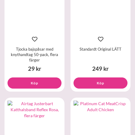
Tjocka bajspåsar med
Standardt Original LÄTT
knythandtag 50-pack, flera
färger
29 kr
249 kr
Köp
Köp