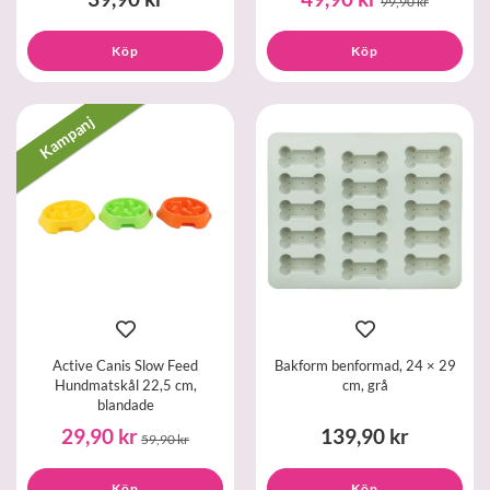
99,90 kr
Köp
Köp
Kampanj
Active Canis Slow Feed
Bakform benformad, 24 × 29
Hundmatskål 22,5 cm,
cm, grå
blandade
29,90 kr
139,90 kr
59,90 kr
Köp
Köp