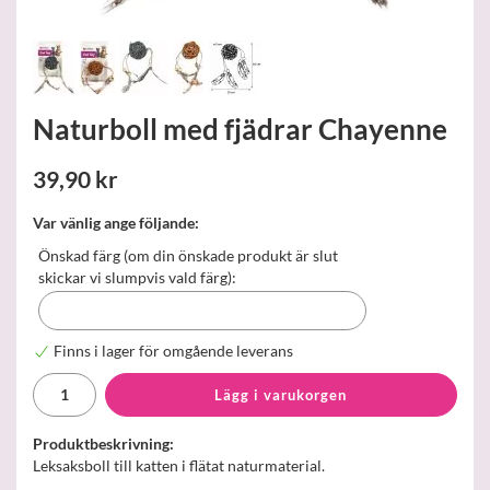
Naturboll med fjädrar Chayenne
39,90 kr
Var vänlig ange följande:
Önskad färg (om din önskade produkt är slut
skickar vi slumpvis vald färg):
Finns i lager för omgående leverans
Lägg i varukorgen
Produktbeskrivning:
Leksaksboll till katten i flätat naturmaterial.