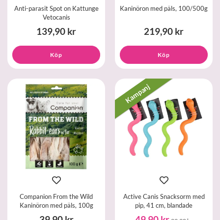
Anti-parasit Spot on Kattunge
Kaninöron med päls, 100/500g
Vetocanis
139,90 kr
219,90 kr
Köp
Köp
Kampanj
Companion From the Wild
Active Canis Snacksorm med
Kaninöron med päls, 100g
pip, 41 cm, blandade
39,90 kr
49,90 kr