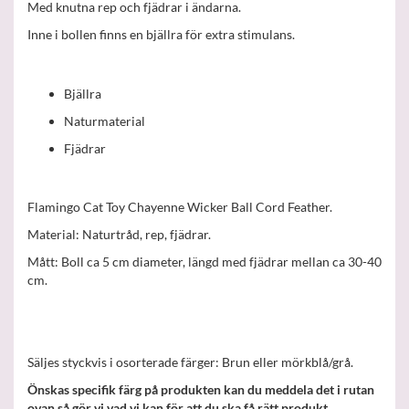
Med knutna rep och fjädrar i ändarna.
Inne i bollen finns en bjällra för extra stimulans.
Bjällra
Naturmaterial
Fjädrar
Flamingo Cat Toy Chayenne Wicker Ball Cord Feather.
Material: Naturtråd, rep, fjädrar.
Mått: Boll ca 5 cm diameter, längd med fjädrar mellan ca 30-40
cm.
Säljes styckvis i osorterade färger: Brun eller mörkblå/grå.
Önskas specifik färg på produkten kan du meddela det i rutan
ovan så gör vi vad vi kan för att du ska få rätt produkt.