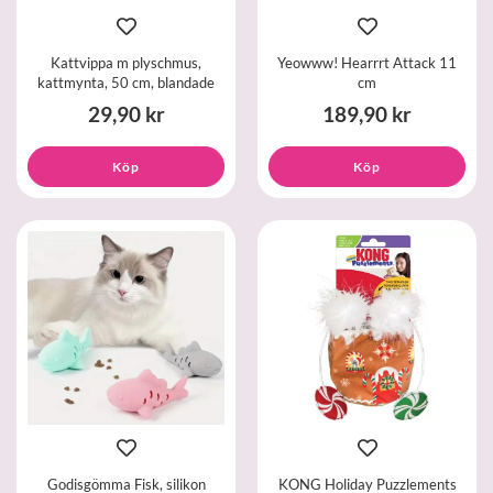
Kattvippa m plyschmus,
Yeowww! Hearrrt Attack 11
kattmynta, 50 cm, blandade
cm
29,90 kr
189,90 kr
Köp
Köp
Godisgömma Fisk, silikon
KONG Holiday Puzzlements