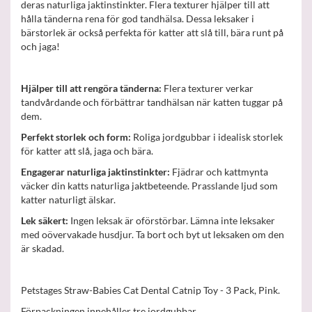
deras naturliga jaktinstinkter. Flera texturer hjälper till att
hålla tänderna rena för god tandhälsa. Dessa leksaker i
bärstorlek är också perfekta för katter att slå till, bära runt på
och jaga!
Hjälper till att rengöra tänderna:
Flera texturer verkar
tandvårdande och förbättrar tandhälsan när katten tuggar på
dem.
Perfekt storlek och form:
Roliga jordgubbar i idealisk storlek
för katter att slå, jaga och bära.
Engagerar naturliga jaktinstinkter:
Fjädrar och kattmynta
väcker din katts naturliga jaktbeteende. Prasslande ljud som
katter naturligt älskar.
Lek säkert:
Ingen leksak är oförstörbar. Lämna inte leksaker
med oövervakade husdjur. Ta bort och byt ut leksaken om den
är skadad.
Petstages Straw-Babies Cat Dental Catnip Toy - 3 Pack, Pink.
Förpackningen innehåller tre jordgubbar.