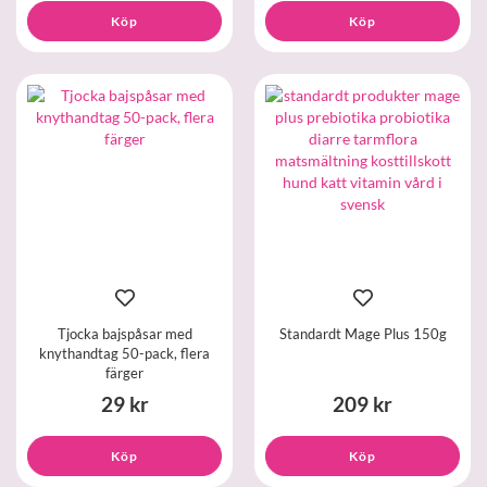
Köp
Köp
Tjocka bajspåsar med
Standardt Mage Plus 150g
knythandtag 50-pack, flera
färger
29 kr
209 kr
Köp
Köp