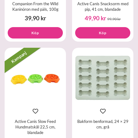
Companion From the Wild
Active Canis Snacksorm med
Kaninöron med päls, 100g
pip, 41 cm, blandade
39,90 kr
49,90 kr
99,90 kr
Köp
Köp
Kampanj
Active Canis Slow Feed
Bakform benformad, 24 × 29
Hundmatskål 22,5 cm,
cm, grå
blandade