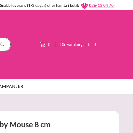
Snabb leverans (1-3 dagar) eller hämta i butik
026-13 04 70
0
Din varukorg är tom!
AMPANJER
y Mouse 8 cm