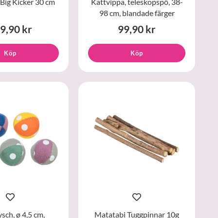
ig Kicker 30 cm
Kattvippa, teleskopspö, 38-
98 cm, blandade färger
9,90 kr
99,90 kr
Köp
Köp
ysch, ø 4,5 cm,
Matatabi Tuggpinnar 10g