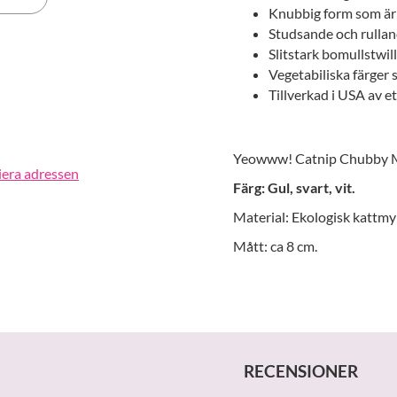
Knubbig form som är p
Studsande och rulland
erest
Slitstark bomullstwill
Vegetabiliska färger 
Tillverkad i USA av e
Yeowww! Catnip Chubby 
iera adressen
Färg: Gul, svart, vit.
Material: Ekologisk kattmy
Mått: ca 8 cm.
RECENSIONER