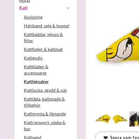
Hund
Katt
Avvisning
Halsband, sele & koppel
Kattbäddar, igloos &
filtar
Kattfoder & kattmat
Kattgodis
Kattkläder &
accessoarer
Kattleksaker
Kattlucka, skydd & nät
Kattlåda, kattspade &
tillbehör
Kattmynta & liknande
Kattransport, väska &
bur
Kattsand
Spara som fav