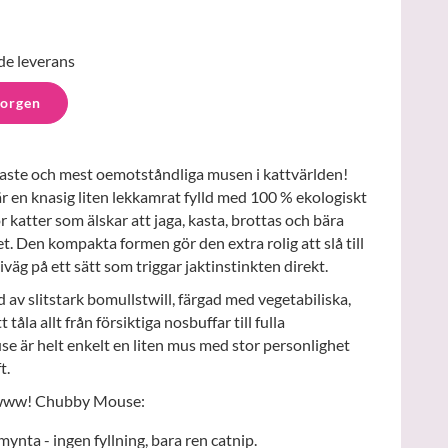
de leverans
korgen
aste och mest oemotståndliga musen i kattvärlden!
n knasig liten lekkamrat fylld med 100 % ekologiskt
 katter som älskar att jaga, kasta, brottas och bära
t. Den kompakta formen gör den extra rolig att slå till
 iväg på ett sätt som triggar jaktinstinkten direkt.
av slitstark bomullstwill, färgad med vegetabiliska,
 tåla allt från försiktiga nosbuffar till fulla
e är helt enkelt en liten mus med stor personlighet
t.
eowww! Chubby Mouse:
ynta - ingen fyllning, bara ren catnip.