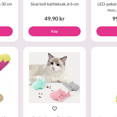
m 30 cm
Sisal boll kattleksak, ø 6 cm
LED-pekare
mus, 
49,90 kr
9
Köp