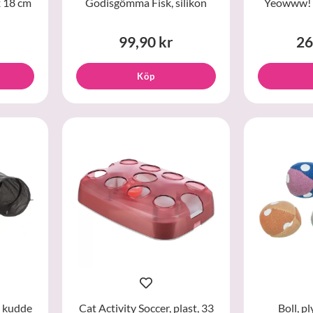
x 18 cm
Godisgömma Fisk, silikon
Yeowww! B
99,90 kr
26
Köp
 kudde
Cat Activity Soccer, plast, 33
Boll, pl