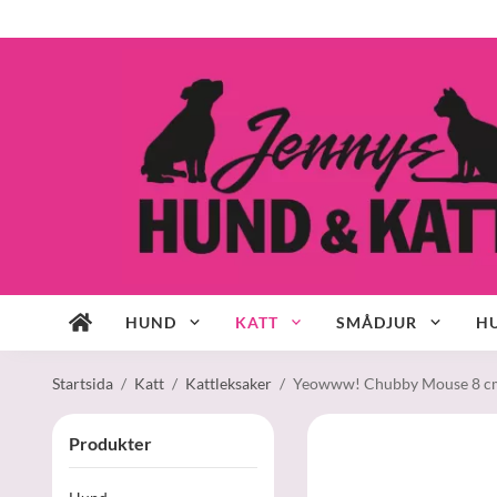
HUND
KATT
SMÅDJUR
HU
Startsida
/
Katt
/
Kattleksaker
/
Yeowww! Chubby Mouse 8 c
Produkter