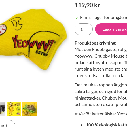
119,90 kr
Finns i lager för omgåen
Lägg i varu
Produktbeskrivning:
Möt den knubbigaste, rolig
Yeowww! Chubby Mouse är e
odlad kattmynta, skapad för
runt sina byten med stolthe
- den studsar, rullar och far
Den mjuka kroppen är gjord 
säkra färger, och sydd för att
ninjaattacker. Chubby Mous
och ännu större catnip‑kraf
⭐ Varför katter älskar Y
100 % ekologisk kattm
orit