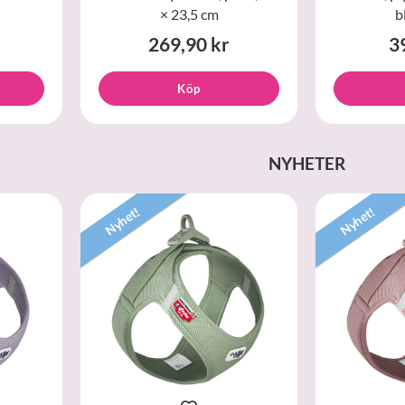
× 23,5 cm
b
269,90 kr
3
Köp
NYHETER
Nyhet!
Nyhet!