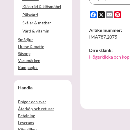
Klösträd & klösmöbel
Facebook
X
Email
Pint
Pälsvård
Skålar & matbar
Artikelnummer:
Vård & vitamin
IMA787.2075
Smådjur
Husse & matte
Direktlänk:
Säsong
Högerklicka och kop
Varumärken
Kampanjer
Handla
Frågor och svar
Återköp och returer
Betalning
Leverans
Köpvillkor