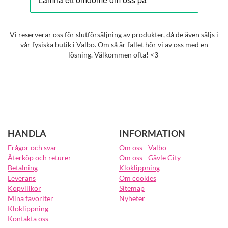
Vi reserverar oss för slutförsäljning av produkter, då de även säljs i
vår fysiska butik i Valbo. Om så är fallet hör vi av oss med en
lösning. Välkommen ofta! <3
HANDLA
INFORMATION
Frågor och svar
Om oss - Valbo
Återköp och returer
Om oss - Gävle City
Betalning
Kloklippning
Leverans
Om cookies
Köpvillkor
Sitemap
Mina favoriter
Nyheter
Kloklippning
Kontakta oss