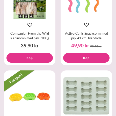
Companion From the Wild
Active Canis Snacksorm med
Kaninöron med päls, 100g
pip, 41 cm, blandade
39,90 kr
49,90 kr
99,90 kr
Köp
Köp
Kampanj