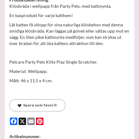
Klösbräda i wellpapp från Party Pets, med kattmynta.
En basprodukt för varje katthem!
Låt katten få utlopp för sina naturliga klösbehov med denna
smidiga klösbräda. Kan läggas på golvet eller sättas upp mot en
vägg. En liten påse kattmynta medföljer, som kan strykas ut
över brädan för att öka kattens attraktion till den.
Petcare Party Pets Kitty Play Single Scratcher.
Material: Wellpapp.
Mått: 46 x 11,5 x 4 cm.
Spara som favorit
Facebook
X
Email
Pinterest
Artikelnummer: