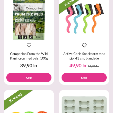
Kampanj
Companion From the Wild
Active Canis Snacksorm med
Kaninöron med päls, 100g
pip, 41 cm, blandade
39,90 kr
49,90 kr
99,90 kr
Köp
Köp
Kampanj