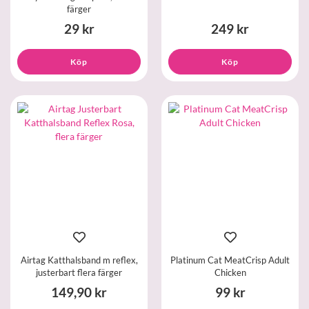
färger
29 kr
249 kr
Köp
Köp
Airtag Katthalsband m reflex,
Platinum Cat MeatCrisp Adult
justerbart flera färger
Chicken
149,90 kr
99 kr