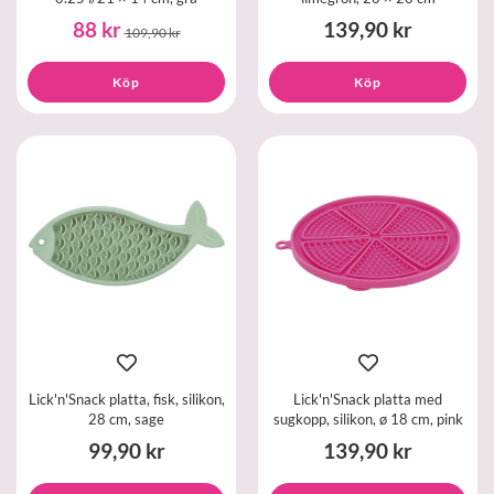
88 kr
139,90 kr
109,90 kr
Köp
Köp
Lick'n'Snack platta, fisk, silikon,
Lick'n'Snack platta med
28 cm, sage
sugkopp, silikon, ø 18 cm, pink
99,90 kr
139,90 kr