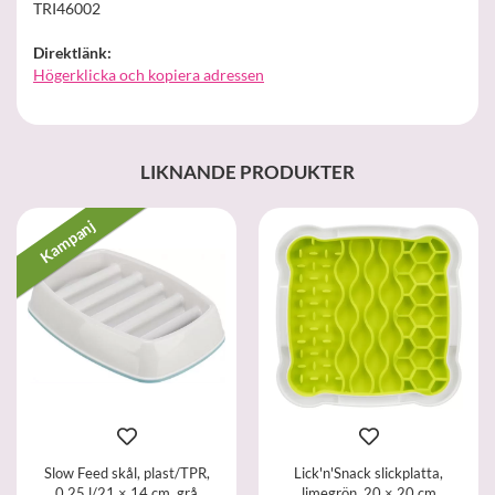
TRI46002
Direktlänk:
Högerklicka och kopiera adressen
LIKNANDE PRODUKTER
Kampanj
Slow Feed skål, plast/TPR,
Lick'n'Snack slickplatta,
0.25 l/21 × 14 cm, grå
limegrön, 20 × 20 cm