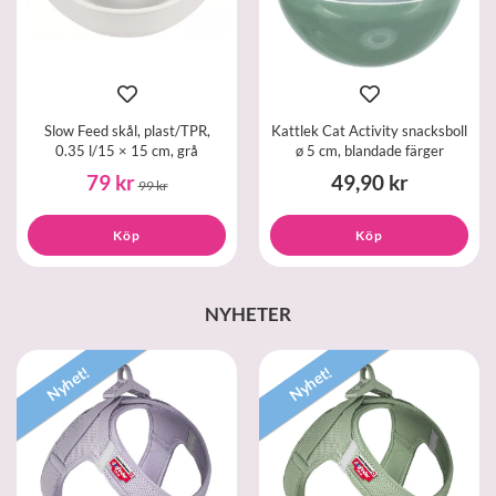
Slow Feed skål, plast/TPR,
Kattlek Cat Activity snacksboll
0.35 l/15 × 15 cm, grå
ø 5 cm, blandade färger
79 kr
49,90 kr
99 kr
Köp
Köp
NYHETER
Nyhet!
Nyhet!