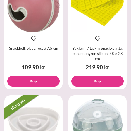
Snackboll, plast, röd, ø 7,5 cm
Bakform / Lick´n´Snack-platta,
ben, neongrön silikon, 38 × 28
cm
109,90 kr
219,90 kr
Köp
Köp
Kampanj