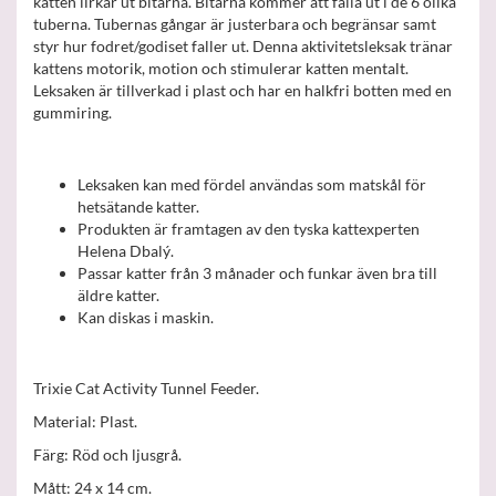
katten lirkar ut bitarna. Bitarna kommer att falla ut i de 6 olika
tuberna. Tubernas gångar är justerbara och begränsar samt
styr hur fodret/godiset faller ut. Denna aktivitetsleksak tränar
kattens motorik, motion och stimulerar katten mentalt.
Leksaken är tillverkad i plast och har en halkfri botten med en
gummiring.
Leksaken kan med fördel användas som matskål för
hetsätande katter.
Produkten är framtagen av den tyska kattexperten
Helena Dbalý.
Passar katter från 3 månader och funkar även bra till
äldre katter.
Kan diskas i maskin.
Trixie Cat Activity Tunnel Feeder.
Material: Plast.
Färg: Röd och ljusgrå.
Mått: 24 x 14 cm.