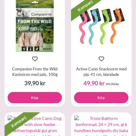
Kampanj
Companion From the Wild
Active Canis Snacksorm med
Kaninöron med päls, 100g
pip, 41 cm, blandade
39,90 kr
49,90 kr
99,90 kr
Köp
Köp
Kampanj