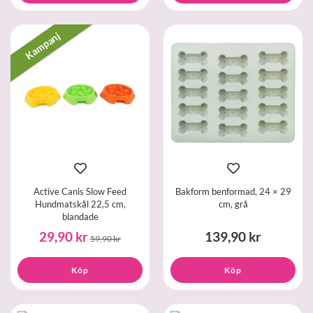
Kampanj
Active Canis Slow Feed
Bakform benformad, 24 × 29
Hundmatskål 22,5 cm,
cm, grå
blandade
29,90 kr
139,90 kr
59,90 kr
Köp
Köp