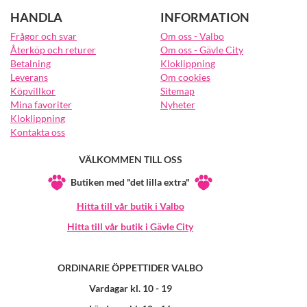
HANDLA
INFORMATION
Frågor och svar
Om oss - Valbo
Återköp och returer
Om oss - Gävle City
Betalning
Kloklippning
Leverans
Om cookies
Köpvillkor
Sitemap
Mina favoriter
Nyheter
Kloklippning
Kontakta oss
VÄLKOMMEN TILL OSS
Butiken med "det lilla extra"
Hitta till vår butik i Valbo
Hitta till vår butik i Gävle City
ORDINARIE ÖPPETTIDER VALBO
Vardagar kl. 10 - 19