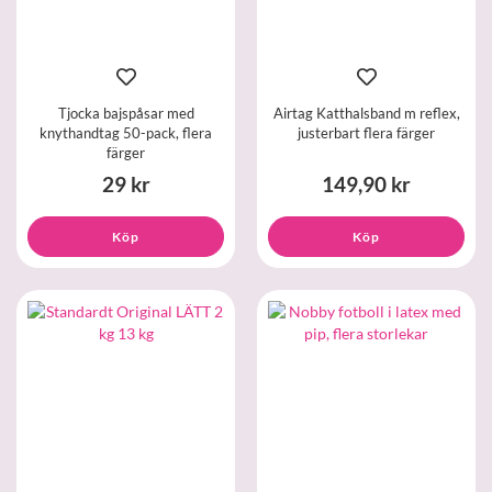
Tjocka bajspåsar med
Airtag Katthalsband m reflex,
knythandtag 50-pack, flera
justerbart flera färger
färger
29 kr
149,90 kr
Köp
Köp