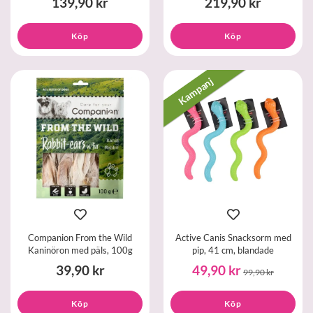
139,90 kr
219,90 kr
Köp
Köp
Kampanj
Companion From the Wild
Active Canis Snacksorm med
Kaninöron med päls, 100g
pip, 41 cm, blandade
39,90 kr
49,90 kr
99,90 kr
Köp
Köp