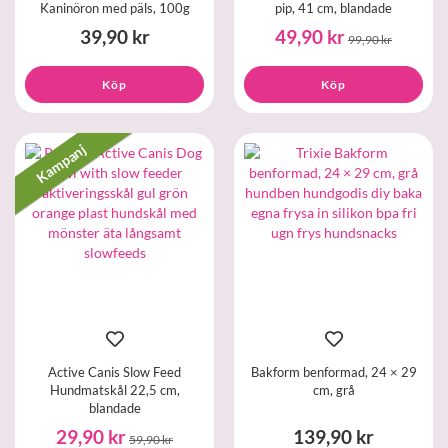
Kaninöron med päls, 100g
pip, 41 cm, blandade
39,90 kr
49,90 kr
99,90 kr
Köp
Köp
Kampanj
Active Canis Slow Feed
Bakform benformad, 24 × 29
Hundmatskål 22,5 cm,
cm, grå
blandade
29,90 kr
139,90 kr
59,90 kr