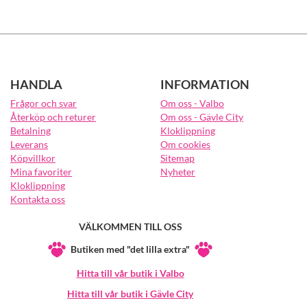
HANDLA
INFORMATION
Frågor och svar
Om oss - Valbo
Återköp och returer
Om oss - Gävle City
Betalning
Kloklippning
Leverans
Om cookies
Köpvillkor
Sitemap
Mina favoriter
Nyheter
Kloklippning
Kontakta oss
VÄLKOMMEN TILL OSS
Butiken med "det lilla extra"
Hitta till vår butik i Valbo
Hitta till vår butik i Gävle City