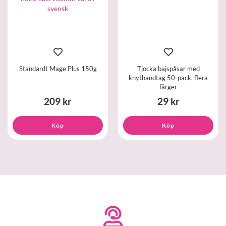
Standardt Mage Plus 150g
Tjocka bajspåsar med
knythandtag 50-pack, flera
färger
209 kr
29 kr
Köp
Köp