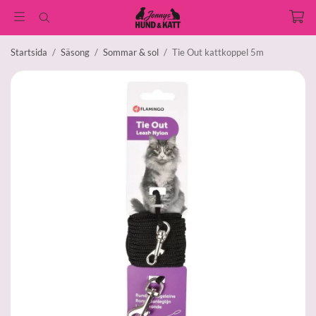
Startsida
/
Säsong
/
Sommar & sol
/
Tie Out kattkoppel 5m