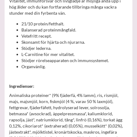
Vitalitet, immunförsvar och livsglädje är möjliga ända upp i
hög ålder och du kan fortfarande tillbringa många vackra
stunder med din fyrbenta vän.
21/10 protein/fetthalt.
Balanserad proteinmångfald.
Vetefritt recept.
Skonsamt för hjärta och njurarna.
Stödjer lederna.
L-Carnitine för mer vitalitet.
Stödjer rörelseapparaten och immunsystemet.
Organvänlig.
Ingredienser:
Animaliska proteiner* (9% fjäderfä, 4% lamm), ris, rismjöl,
majs, majsmjöl, korn, fiskmjöl (4 %, varav 50 % laxmjöl),
fettgrevar, fjäderfäfett, hydrolyserad lever, solrosolja,
betmassa* (avsockrad), äppelpressmassa*, kaliumklorid,
rapsolja, jäst*, natriumklorid, tång*, linfrö (0,16%), torkat ägg
0,12%, cikoriarot* (extraherad) (0,05%), musselkött* (0,02%),
jästextrakt*, mjölktistel, kronärtskocka, maskros, ingefära