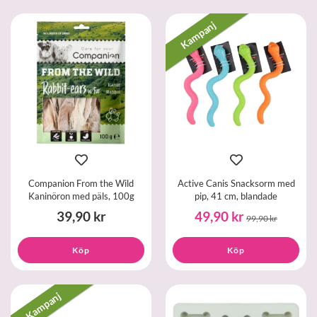
Kampanj
Companion From the Wild
Active Canis Snacksorm med
Kaninöron med päls, 100g
pip, 41 cm, blandade
39,90 kr
49,90 kr
99,90 kr
Köp
Köp
Kampanj