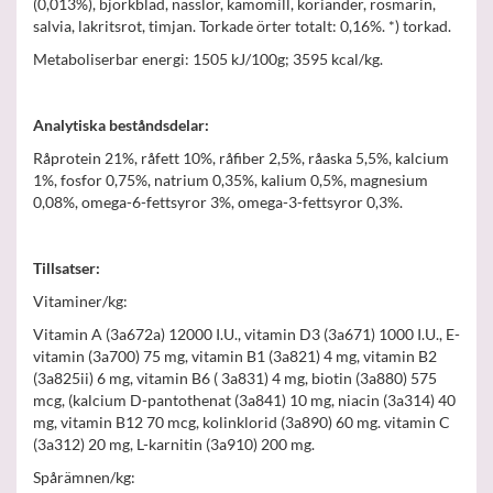
(0,013%), björkblad, nässlor, kamomill, koriander, rosmarin,
salvia, lakritsrot, timjan. Torkade örter totalt: 0,16%. *) torkad.
Metaboliserbar energi: 1505 kJ/100g; 3595 kcal/kg.
Analytiska beståndsdelar:
Råprotein 21%, råfett 10%, råfiber 2,5%, råaska 5,5%, kalcium
1%, fosfor 0,75%, natrium 0,35%, kalium 0,5%, magnesium
0,08%, omega-6-fettsyror 3%, omega-3-fettsyror 0,3%.
Tillsatser:
Vitaminer/kg:
Vitamin A (3a672a) 12000 I.U., vitamin D3 (3a671) 1000 I.U., E-
vitamin (3a700) 75 mg, vitamin B1 (3a821) 4 mg, vitamin B2
(3a825ii) 6 mg, vitamin B6 ( 3a831) 4 mg, biotin (3a880) 575
mcg, (kalcium D-pantothenat (3a841) 10 mg, niacin (3a314) 40
mg, vitamin B12 70 mcg, kolinklorid (3a890) 60 mg. vitamin C
(3a312) 20 mg, L-karnitin (3a910) 200 mg.
Spårämnen/kg: