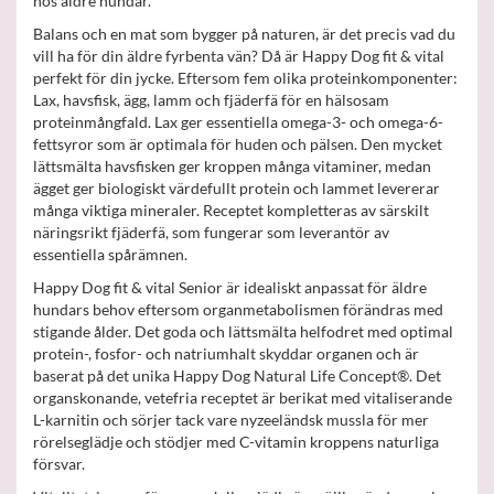
hos äldre hundar.
Balans och en mat som bygger på naturen, är det precis vad du
vill ha för din äldre fyrbenta vän? Då är Happy Dog fit & vital
perfekt för din jycke. Eftersom fem olika proteinkomponenter:
Lax, havsfisk, ägg, lamm och fjäderfä för en hälsosam
proteinmångfald. Lax ger essentiella omega-3- och omega-6-
fettsyror som är optimala för huden och pälsen. Den mycket
lättsmälta havsfisken ger kroppen många vitaminer, medan
ägget ger biologiskt värdefullt protein och lammet levererar
många viktiga mineraler. Receptet kompletteras av särskilt
näringsrikt fjäderfä, som fungerar som leverantör av
essentiella spårämnen.
Happy Dog fit & vital Senior är idealiskt anpassat för äldre
hundars behov eftersom organmetabolismen förändras med
stigande ålder. Det goda och lättsmälta helfodret med optimal
protein-, fosfor- och natriumhalt skyddar organen och är
baserat på det unika Happy Dog Natural Life Concept®. Det
organskonande, vetefria receptet är berikat med vitaliserande
L-karnitin och sörjer tack vare nyzeeländsk mussla för mer
rörelseglädje och stödjer med C-vitamin kroppens naturliga
försvar.