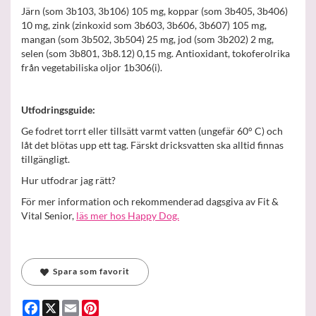
Järn (som 3b103, 3b106) 105 mg, koppar (som 3b405, 3b406)
10 mg, zink (zinkoxid som 3b603, 3b606, 3b607) 105 mg,
mangan (som 3b502, 3b504) 25 mg, jod (som 3b202) 2 mg,
selen (som 3b801, 3b8.12) 0,15 mg. Antioxidant, tokoferolrika
från vegetabiliska oljor 1b306(i).
Utfodringsguide:
Ge fodret torrt eller tillsätt varmt vatten (ungefär 60° C) och
låt det blötas upp ett tag. Färskt dricksvatten ska alltid finnas
tillgängligt.
Hur utfodrar jag rätt?
För mer information och rekommenderad dagsgiva av Fit &
Vital Senior,
läs mer hos Happy Dog.
Spara som favorit
Facebook
X
Email
Pinterest