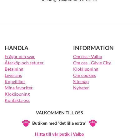
HANDLA
INFORMATION
Frågor och svar
Om oss - Valbo
Återköp och returer
Om oss - Gävle City
Betalning
Kloklippning
Leverans
Om cookies
Köpvillkor
Sitemap
Mina favoriter
Nyheter
Kloklippning
Kontakta oss
VÄLKOMMEN TILL OSS
Butiken med "det lilla extra"
Hitta till vår butik i Valbo