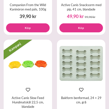
Companion From the Wild
Active Canis Snacksorm med
Kaninöron med päls, 100g
pip, 41 cm, blandade
39,90 kr
49,90 kr
99,90 kr
Köp
Köp
Kampanj
Active Canis Slow Feed
Bakform benformad, 24 × 29
Hundmatskål 22,5 cm,
cm, grå
blandade