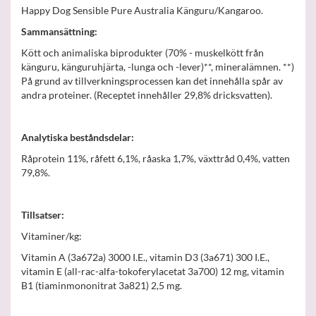
Happy Dog Sensible Pure Australia Känguru/Kangaroo.
Sammansättning:
Kött och animaliska biprodukter (70% - muskelkött från
känguru, känguruhjärta, -lunga och -lever)**, mineralämnen. **)
På grund av tillverkningsprocessen kan det innehålla spår av
andra proteiner. (Receptet innehåller 29,8% dricksvatten).
Analytiska beståndsdelar:
Råprotein 11%, råfett 6,1%, råaska 1,7%, växttråd 0,4%, vatten
79,8%.
Tillsatser:
Vitaminer/kg:
Vitamin A (3a672a) 3000 I.E., vitamin D3 (3a671) 300 I.E.,
vitamin E (all-rac-alfa-tokoferylacetat 3a700) 12 mg, vitamin
B1 (tiaminmononitrat 3a821) 2,5 mg.