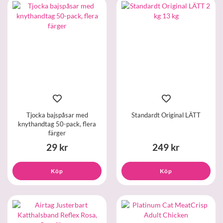
Tjocka bajspåsar med
Standardt Original LÄTT
knythandtag 50-pack, flera
färger
29 kr
249 kr
Köp
Köp