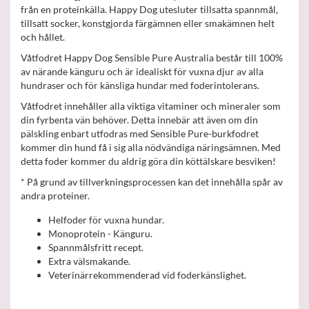
från en proteinkälla. Happy Dog utesluter tillsatta spannmål,
tillsatt socker, konstgjorda färgämnen eller smakämnen helt
och hållet.
Våtfodret Happy Dog Sensible Pure Australia består till 100%
av närande känguru och är idealiskt för vuxna djur av alla
hundraser och för känsliga hundar med foderintolerans.
Våtfodret innehåller alla viktiga vitaminer och mineraler som
din fyrbenta vän behöver. Detta innebär att även om din
pälskling enbart utfodras med Sensible Pure-burkfodret
kommer din hund få i sig alla nödvändiga näringsämnen. Med
detta foder kommer du aldrig göra din köttälskare besviken!
* På grund av tillverkningsprocessen kan det innehålla spår av
andra proteiner.
Helfoder för vuxna hundar.
Monoprotein - Känguru.
Spannmålsfritt recept.
Extra välsmakande.
Veterinärrekommenderad vid foderkänslighet.