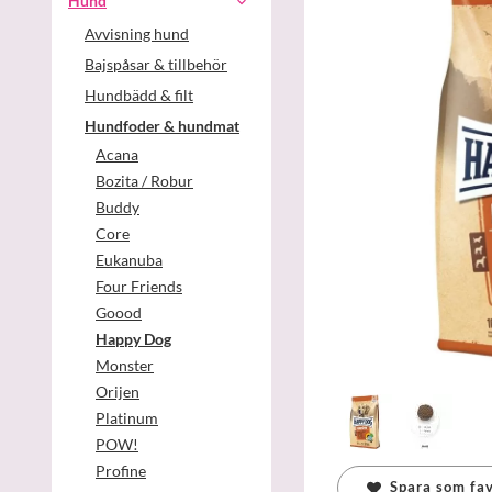
Hund
Avvisning hund
Bajspåsar & tillbehör
Hundbädd & filt
Hundfoder & hundmat
Acana
Bozita / Robur
Buddy
Core
Eukanuba
Four Friends
Goood
Happy Dog
Monster
Orijen
Platinum
POW!
Profine
Spara som fav