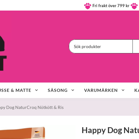
Fri frakt över 799 kr
SSE & MATTE
SÄSONG
VARUMÄRKEN
K
py Dog NaturCroq Nötkött & Ris
Happy Dog Natu