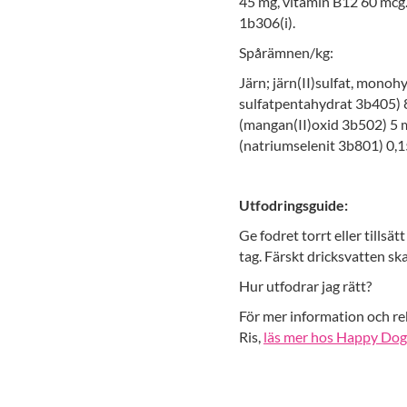
45 mg, vitamin B12 60 mcg. 
1b306(i).
Spårämnen/kg:
Järn; järn(II)sulfat, monoh
sulfatpentahydrat 3b405) 8
(mangan(II)oxid 3b502) 5 m
(natriumselenit 3b801) 0,1
Utfodringsguide:
Ge fodret torrt eller tillsä
tag. Färskt dricksvatten ska 
Hur utfodrar jag rätt?
För mer information och 
Ris,
läs mer hos Happy Dog