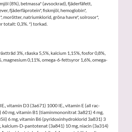
smjöl (8%), betmassa* (avsockrad), fjäderfäfett,
ver, fjäderfäprotein*, fiskmjöl, hemoglobin*,
*, morötter, natriumklorid, gröna havre*, solrosor*,
er totalt: 0,3%. *) torkad.
växttråd 3%, råaska 5,5%, kalcium 1,15%, fosfor 0,8%,
%, magnesium 0,11%, omega-6-fettsyror 1,6%, omega-
., vitamin D3 (3a671) 1000 IE., vitamin E (all rac-
) 60 mg, vitamin B1 (tiaminmononitrat 3a821) 4 mg,
35ii) 6 mg, vitamin B6 (pyridoxinhydroklorid 3a831) 3
, kalcium-D-pantotenat (3a841) 10 mg, niacin (3a314)