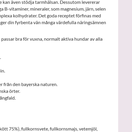
e kan även stödja tarmhälsan. Dessutom levererar
 B-vitaminer, mineraler, som magnesium, järn, selen
omplexa kolhydrater. Det goda receptet förfinas med
m ger din fyrbenta vän många värdefulla näringsämnen
passar bra för vuxna, normalt aktiva hundar av alla
.
in.
er från den bayerska naturen.
ska örter.
ångfald.
ött 75%), fullkornsvete, fullkornsmajs, vetemjöl,