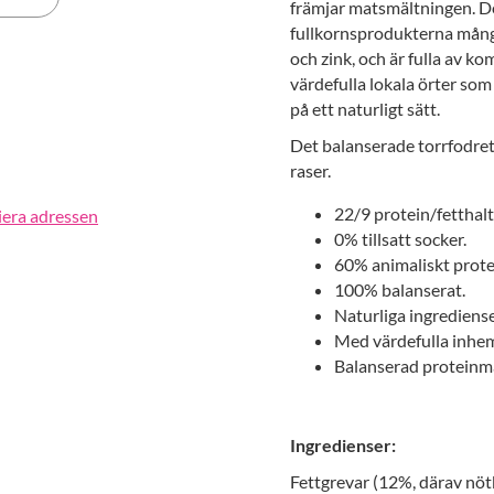
främjar matsmältningen. D
fullkornsprodukterna många
erest
och zink, och är fulla av k
värdefulla lokala örter so
på ett naturligt sätt.
Det balanserade torrfodret 
raser.
22/9 protein/fetthalt
iera adressen
0% tillsatt socker.
60% animaliskt prote
100% balanserat.
Naturliga ingrediens
Med värdefulla inhem
Balanserad proteinm
Ingredienser:
Fettgrevar (12%, därav nötk