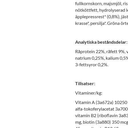
fullkornskorn, majsmjöl, ri
nötköttfett, hydrolyserad le
äpplepressrest* (0,8%), jäst
krasse*, persilja*. Gröna ört
Analytiska beståndsdelar:
Råprotein 22%, råfett 9%, 
natrium 0,25%, kalium 0,5
3-fettsyror 0,2%.
Tillsatser:
Vitaminer/kg:
Vitamin A (3a672a) 10250 IE
alfa-tokoferylacetat 3a700
vitamin B2 (riboflavin 3a8
mg, biotin (3a880) 350 mcg