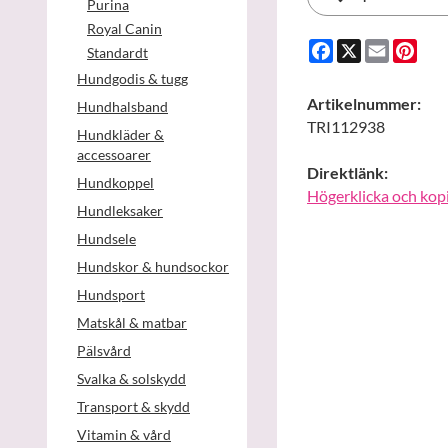
Purina
Royal Canin
Facebook
X
Email
Pint
Standardt
Hundgodis & tugg
Artikelnummer:
Hundhalsband
TRI112938
Hundkläder &
accessoarer
Direktlänk:
Hundkoppel
Högerklicka och kop
Hundleksaker
Hundsele
Hundskor & hundsockor
Hundsport
Matskål & matbar
Pälsvård
Svalka & solskydd
Transport & skydd
Vitamin & vård