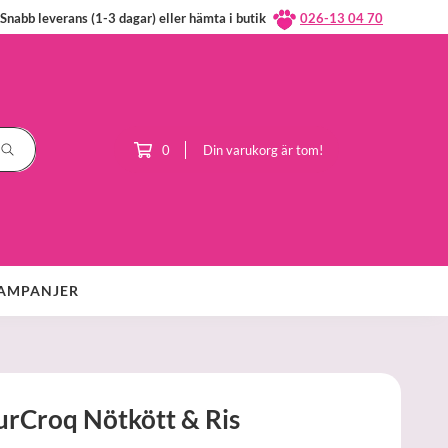
Snabb leverans (1-3 dagar) eller hämta i butik
026-13 04 70
0
Din varukorg är tom!
AMPANJER
rCroq Nötkött & Ris