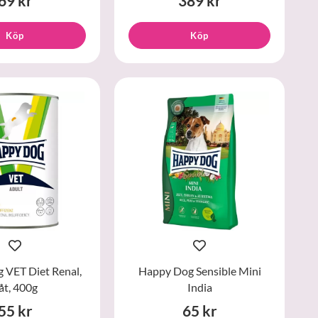
69 kr
389 kr
Köp
Köp
 VET Diet Renal,
Happy Dog Sensible Mini
åt, 400g
India
55 kr
65 kr