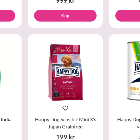
999 kr
Köp
 India
Happy Dog Sensible Mini XS
Happy Dog
Japan Grainfree
v
199 kr