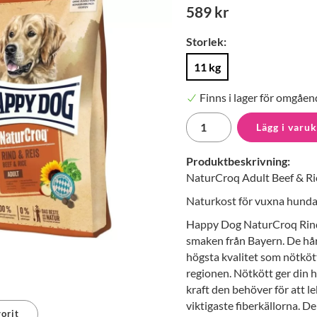
589 kr
Storlek:
11 kg
Finns i lager för omgåen
Lägg i varu
Produktbeskrivning:
NaturCroq Adult Beef & Ri
Naturkost för vuxna hundar
Happy Dog NaturCroq Rind 
smaken från Bayern. De hå
högsta kvalitet som nötkött
regionen. Nötkött ger din 
kraft den behöver för att l
viktigaste fiberkällorna. D
orit