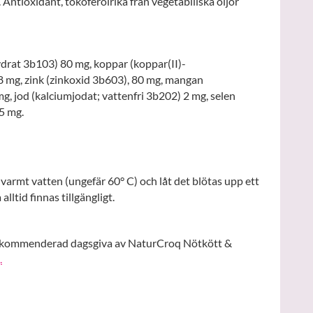
Antioxidant, tokoferolrika från vegetabiliska oljor
ydrat 3b103) 80 mg, koppar (koppar(II)-
 mg, zink (zinkoxid 3b603), 80 mg, mangan
g, jod (kalciumjodat; vattenfri 3b202) 2 mg, selen
5 mg.
tt varmt vatten (ungefär 60° C) och låt det blötas upp ett
alltid finnas tillgängligt.
rekommenderad dagsgiva av NaturCroq Nötkött &
.