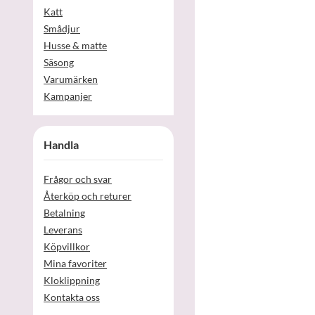
Katt
Smådjur
Husse & matte
Säsong
Varumärken
Kampanjer
Handla
Frågor och svar
Återköp och returer
Betalning
Leverans
Köpvillkor
Mina favoriter
Kloklippning
Kontakta oss