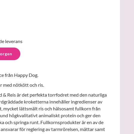
de leverans
korgen
ce från Happy Dog.
 med nötkött och ris.
& Reis är det perfekta torrfodret med den naturliga
rdgräddade kroketterna innehåller ingredienser av
, mycket lättsmält ris och hälsosamt fullkorn från
hund högkvalitativt animaliskt protein och ger den
eka och springa runt. Fullkornsprodukter är en av de
e ansvarar för reglering av tarmrörelsen, mättar samt