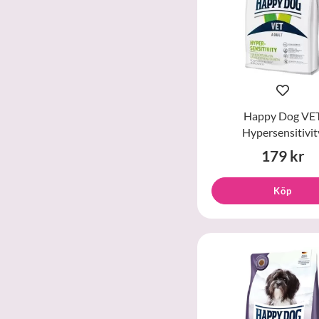
Happy Dog VE
Hypersensitivit
179 kr
Köp