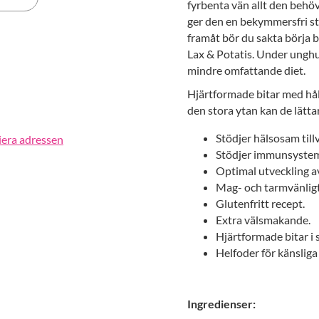
fyrbenta vän allt den behöve
ger den en bekymmersfri sta
erest
framåt bör du sakta börja by
Lax & Potatis. Under ungh
mindre omfattande diet.
Hjärtformade bitar med hål i
den stora ytan kan de lätta
Stödjer hälsosam till
iera adressen
Stödjer immunsystem
Optimal utveckling a
Mag- och tarmvänligt
Glutenfritt recept.
Extra välsmakande.
Hjärtformade bitar i 
Helfoder för känsliga 
Ingredienser: