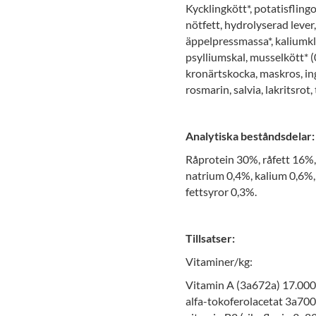
Kycklingkött*, potatisflingor
nötfett, hydrolyserad lever,
äppelpressmassa*, kaliumklori
psylliumskal, musselkött* (0
kronärtskocka, maskros, ing
rosmarin, salvia, lakritsrot,
Analytiska beståndsdelar:
Råprotein 30%, råfett 16%, 
natrium 0,4%, kalium 0,6%
fettsyror 0,3%.
Tillsatser:
Vitaminer/kg:
Vitamin A (3a672a) 17.000 I
alfa-tokoferolacetat 3a700