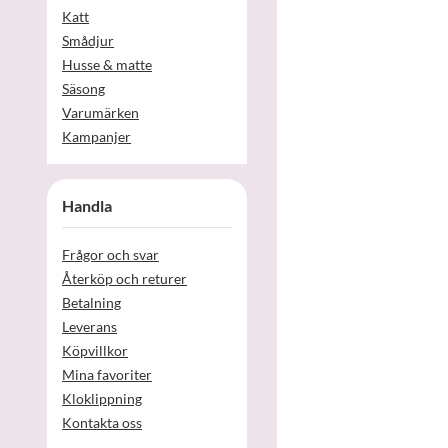
Katt
Smådjur
Husse & matte
Säsong
Varumärken
Kampanjer
Handla
Frågor och svar
Återköp och returer
Betalning
Leverans
Köpvillkor
Mina favoriter
Kloklippning
Kontakta oss