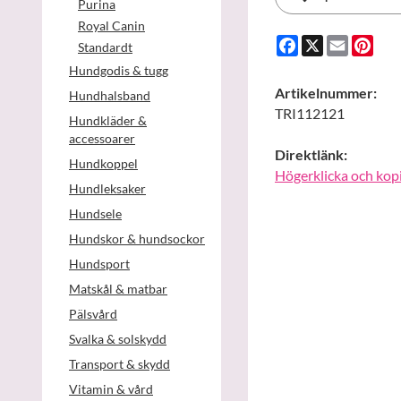
Purina
Royal Canin
Facebook
X
Email
Pint
Standardt
Hundgodis & tugg
Artikelnummer:
Hundhalsband
TRI112121
Hundkläder &
accessoarer
Direktlänk:
Hundkoppel
Högerklicka och kop
Hundleksaker
Hundsele
Hundskor & hundsockor
Hundsport
Matskål & matbar
Pälsvård
Svalka & solskydd
Transport & skydd
Vitamin & vård