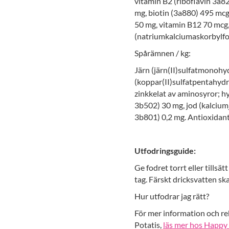
vitamin B2 (riboflavin 3a8
mg, biotin (3a880) 495 mcg
50 mg, vitamin B12 70 mcg,
(natriumkalciumaskorbylfo
Spårämnen / kg:
Järn (järn(II)sulfatmonoh
(koppar(II)sulfatpentahydr
zinkkelat av aminosyror; 
3b502) 30 mg, jod (kalciumj
3b801) 0,2 mg. Antioxidant:
Utfodringsguide:
Ge fodret torrt eller tillsä
tag. Färskt dricksvatten ska 
Hur utfodrar jag rätt?
För mer information och r
Potatis,
läs mer hos Happy