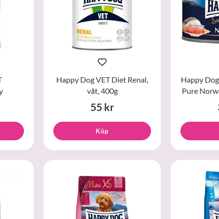
T
Happy Dog VET Diet Renal,
Happy Dog 
y
våt, 400g
Pure Norwa
55 kr
Köp