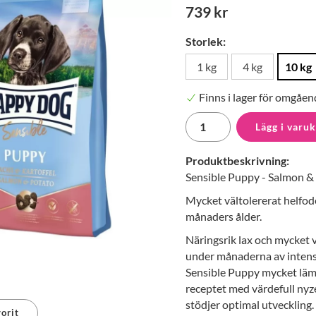
739 kr
Storlek:
1 kg
4 kg
10 kg
Finns i lager för omgåen
Lägg i varu
Produktbeskrivning:
Sensible Puppy - Salmon &
Mycket vältolererat helfode
månaders ålder.
Näringsrik lax och mycket v
under månaderna av intensi
Sensible Puppy mycket lämp
receptet med värdefull nyze
stödjer optimal utveckling
orit