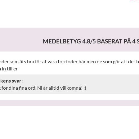
MEDELBETYG
4.8
/5 BASERAT PÅ
4
S
oder som äts bra för at vara torrfoder här men de som gör att det bl
 in till er
ikens svar:
 för dina fina ord. Ni är alltid välkomna! :)