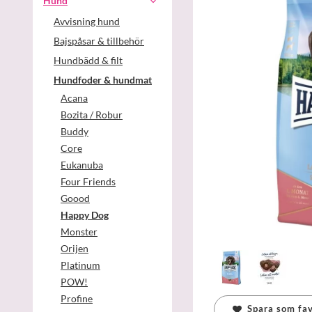
Hund
Avvisning hund
Bajspåsar & tillbehör
Hundbädd & filt
Hundfoder & hundmat
Acana
Bozita / Robur
Buddy
Core
Eukanuba
Four Friends
Goood
Happy Dog
Monster
Orijen
Platinum
POW!
Profine
Spara som fav