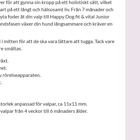
r för att gynna sin kropp på ett holistiskt sätt, vilket
rt på ett långt och hälsosamt liv. Från 7 månader och
ta foder åt din valp till Happy Dog fit & vital Junior
undsfasen växer din hund långsammare och kräver en
 mitten för att de ska vara lättare att tugga. Tack vare
re smältas.
växt.
et.
v rörelseapparaten.
.
storlek anpassad för valpar, ca 11x11 mm.
valpar från 4 veckor till 6 månaders ålder.