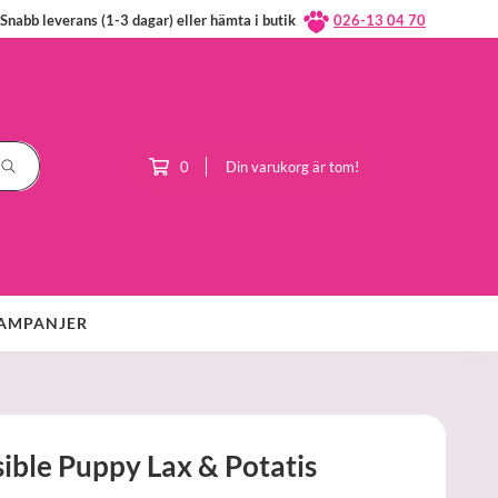
Snabb leverans (1-3 dagar) eller hämta i butik
026-13 04 70
0
Din varukorg är tom!
AMPANJER
ible Puppy Lax & Potatis