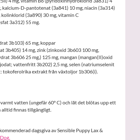
25ii) 4 mg, vitamin B6 (pyridoxinhydroklorid 3a831) 4
, kalcium-D-pantotenat (3a841) 10 mg, niacin (3a314)
 kolinklorid (3a890) 30 mg, vitamin C
sfat 3a312) 55 mg.
ydrat 3b103) 65 mg, koppar
at 3b405) 14 mg, zink (zinkoxid 3b603 100 mg,
hydrat 3b606 25 mg,) 125 mg, mangan (mangan(II)oxid
odat; vattenfritt 3b202) 2,5 mg, selen (natriumselenit
 tokoferolrika extrakt från växtoljor 1b306(i).
tt varmt vatten (ungefär 60° C) och låt det blötas upp ett
alltid finnas tillgängligt.
ekommenderad dagsgiva av Sensible Puppy Lax &
 Dog.