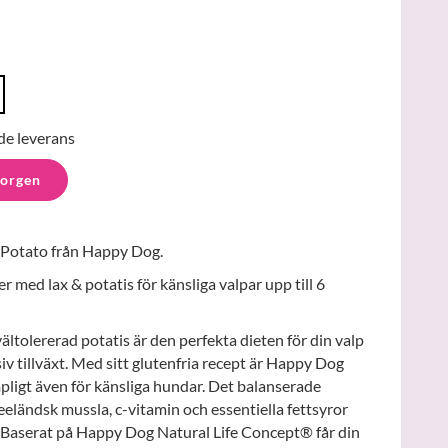
de leverans
korgen
 Potato från Happy Dog.
r med lax & potatis för känsliga valpar upp till 6
ältolererad potatis är den perfekta dieten för din valp
v tillväxt. Med sitt glutenfria recept är Happy Dog
ligt även för känsliga hundar. Det balanserade
eländsk mussla, c-vitamin och essentiella fettsyror
. Baserat på Happy Dog Natural Life Concept® får din