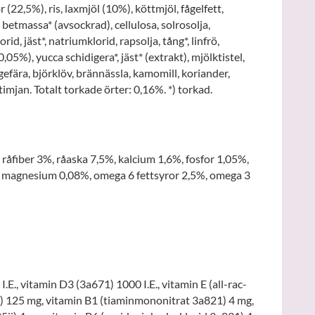
 (22,5%), ris, laxmjöl (10%), köttmjöl, fågelfett,
 betmassa* (avsockrad), cellulosa, solrosolja,
d, jäst*, natriumklorid, rapsolja, tång*, linfrö,
,05%), yucca schidigera*, jäst* (extrakt), mjölktistel,
efära, björklöv, brännässla, kamomill, koriander,
 timjan. Totalt torkade örter: 0,16%. *) torkad.
råfiber 3%, råaska 7,5%, kalcium 1,6%, fosfor 1,05%,
, magnesium 0,08%, omega 6 fettsyror 2,5%, omega 3
.E., vitamin D3 (3a671) 1000 I.E., vitamin E (all-rac-
) 125 mg, vitamin B1 (tiaminmononitrat 3a821) 4 mg,