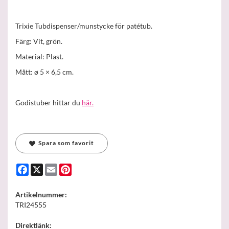
Trixie Tubdispenser/munstycke för patétub.
Färg: Vit, grön.
Material: Plast.
Mått: ø 5 × 6,5 cm.
Godistuber hittar du
här.
Spara som favorit
Facebook
X
Email
Pinterest
Artikelnummer:
TRI24555
Direktlänk: