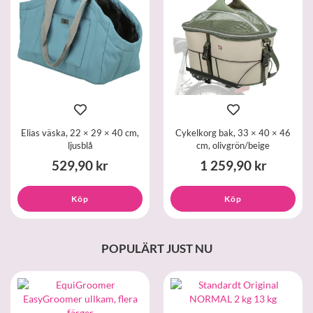
Elias väska, 22 × 29 × 40 cm,
Cykelkorg bak, 33 × 40 × 46
ljusblå
cm, olivgrön/beige
529,90 kr
1 259,90 kr
Köp
Köp
POPULÄRT JUST NU