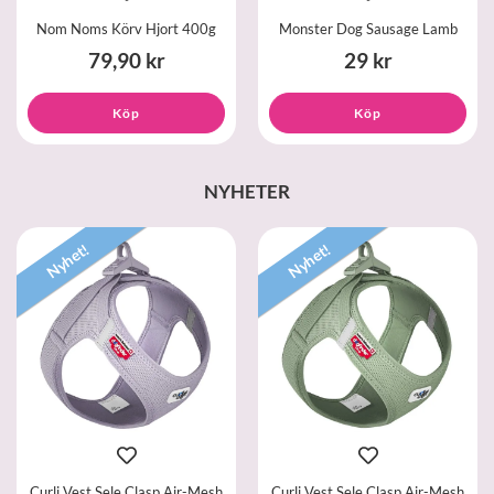
Nom Noms Körv Hjort 400g
Monster Dog Sausage Lamb
79,90 kr
29 kr
Köp
Köp
NYHETER
Nyhet!
Nyhet!
Curli Vest Sele Clasp Air-Mesh
Curli Vest Sele Clasp Air-Mesh