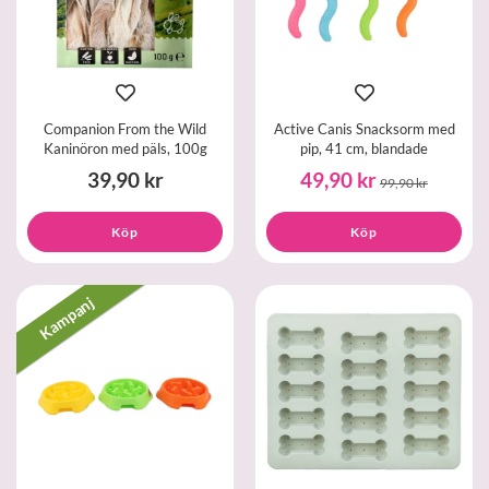
Companion From the Wild
Active Canis Snacksorm med
Kaninöron med päls, 100g
pip, 41 cm, blandade
39,90 kr
49,90 kr
99,90 kr
Köp
Köp
Kampanj