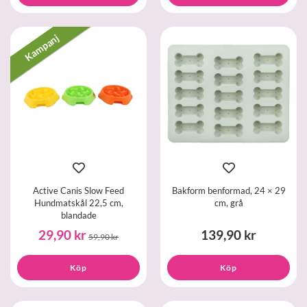
Kampanj
Active Canis Slow Feed
Bakform benformad, 24 × 29
Hundmatskål 22,5 cm,
cm, grå
blandade
29,90 kr
139,90 kr
59,90 kr
Köp
Köp