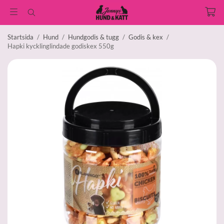
Startsida
/
Hund
/
Hundgodis & tugg
/
Godis & kex
/
Hapki kycklinglindade godiskex 550g