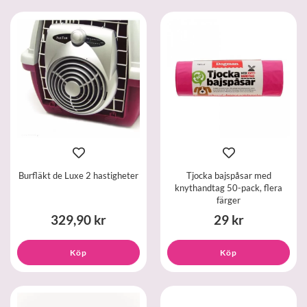
Burfläkt de Luxe 2 hastigheter
Tjocka bajspåsar med
knythandtag 50-pack, flera
färger
329,90 kr
29 kr
Köp
Köp