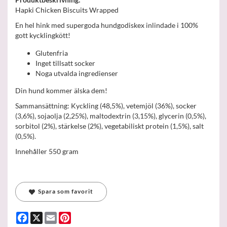
Hapki Chicken Biscuits Wrapped
En hel hink med supergoda hundgodiskex inlindade i 100%
gott kycklingkött!
Glutenfria
Inget tillsatt socker
Noga utvalda ingredienser
Din hund kommer älska dem!
Sammansättning: Kyckling (48,5%), vetemjöl (36%), socker
(3,6%), sojaolja (2,25%), maltodextrin (3,15%), glycerin (0,5%),
sorbitol (2%), stärkelse (2%), vegetabiliskt protein (1,5%), salt
(0,5%).
Innehåller 550 gram
Spara som favorit
Facebook
X
Email
Pinterest