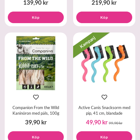
139,90 kr
219,90 kr
Köp
Köp
Kampanj
Companion From the Wild
Active Canis Snacksorm med
Kaninöron med päls, 100g
pip, 41 cm, blandade
39,90 kr
49,90 kr
99,90 kr
Köp
Köp