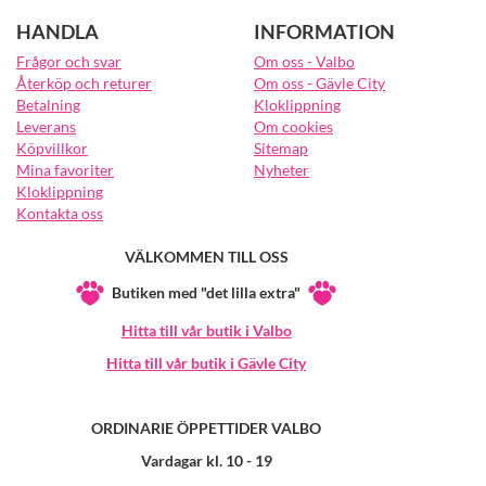
HANDLA
INFORMATION
Frågor och svar
Om oss - Valbo
Återköp och returer
Om oss - Gävle City
Betalning
Kloklippning
Leverans
Om cookies
Köpvillkor
Sitemap
Mina favoriter
Nyheter
Kloklippning
Kontakta oss
VÄLKOMMEN TILL OSS
Butiken med "det lilla extra"
Hitta till vår butik i Valbo
Hitta till vår butik i Gävle City
ORDINARIE ÖPPETTIDER VALBO
Vardagar kl. 10 - 19