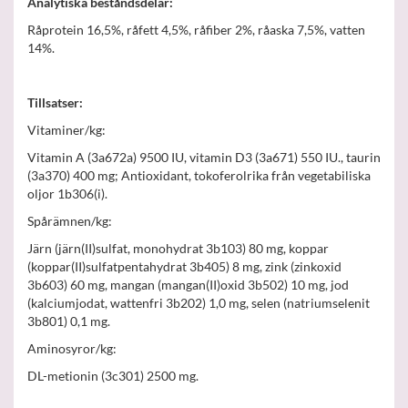
Analytiska beståndsdelar:
Råprotein 16,5%, råfett 4,5%, råfiber 2%, råaska 7,5%, vatten
14%.
Tillsatser:
Vitaminer/kg:
Vitamin A (3a672a) 9500 IU, vitamin D3 (3a671) 550 IU., taurin
(3a370) 400 mg; Antioxidant, tokoferolrika från vegetabiliska
oljor 1b306(i).
Spårämnen/kg:
Järn (järn(II)sulfat, monohydrat 3b103) 80 mg, koppar
(koppar(II)sulfatpentahydrat 3b405) 8 mg, zink (zinkoxid
3b603) 60 mg, mangan (mangan(II)oxid 3b502) 10 mg, jod
(kalciumjodat, wattenfri 3b202) 1,0 mg, selen (natriumselenit
3b801) 0,1 mg.
Aminosyror/kg:
DL-metionin (3c301) 2500 mg.