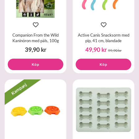
Companion From the Wild
Active Canis Snacksorm med
Kaninöron med päls, 100g
pip, 41 cm, blandade
39,90 kr
49,90 kr
99,90 kr
Köp
Köp
Kampanj