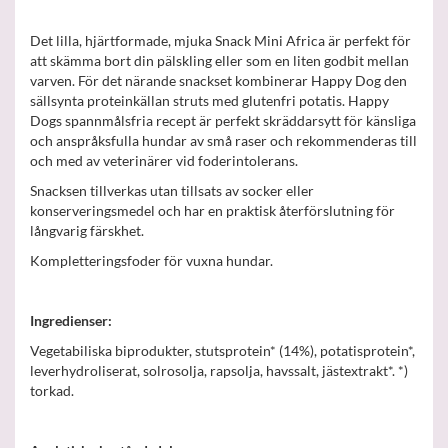
Det lilla, hjärtformade, mjuka Snack Mini Africa är perfekt för
att skämma bort din pälskling eller som en liten godbit mellan
varven. För det närande snackset kombinerar Happy Dog den
sällsynta proteinkällan struts med glutenfri potatis. Happy
Dogs spannmålsfria recept är perfekt skräddarsytt för känsliga
och anspråksfulla hundar av små raser och rekommenderas till
och med av veterinärer vid foderintolerans.
Snacksen tillverkas utan tillsats av socker eller
konserveringsmedel och har en praktisk återförslutning för
långvarig färskhet.
Kompletteringsfoder för vuxna hundar.
Ingredienser:
Vegetabiliska biprodukter, stutsprotein* (14%), potatisprotein*,
leverhydroliserat, solrosolja, rapsolja, havssalt, jästextrakt*. *)
torkad.