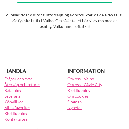
Vi reserverar oss för slutförsäljning av produkter, då de även säljs i
vår fysiska butik i Valbo. Om så är fallet hör vi av oss med en
lösning. Välkommen ofta! <3
HANDLA
INFORMATION
Frågor och svar
Om oss - Valbo
Återköp och returer
Om oss - Gävle City
Betalning
Kloklippning
Leverans
Om cookies
Köpvillkor
Sitemap
Mina favoriter
Nyheter
Kloklippning
Kontakta oss