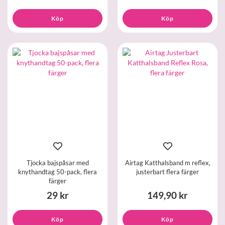
Köp
Köp
Tjocka bajspåsar med
Airtag Katthalsband m reflex,
knythandtag 50-pack, flera
justerbart flera färger
färger
29 kr
149,90 kr
Köp
Köp