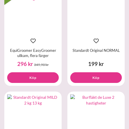
EquiGroomer EasyGroomer
Standardt Original NORMAL
ullkam, flera färger
296 kr
199 kr
349,90 kr
Köp
Köp