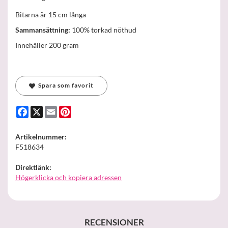
Bitarna är 15 cm långa
Sammansättning:
100% torkad nöthud
Innehåller 200 gram
Spara som favorit
Facebook
X
Email
Pinterest
Artikelnummer:
F518634
Direktlänk:
Högerklicka och kopiera adressen
RECENSIONER