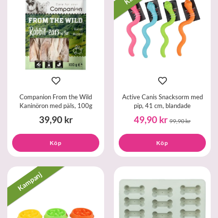
Companion From the Wild
Active Canis Snacksorm med
Kaninöron med päls, 100g
pip, 41 cm, blandade
39,90 kr
49,90 kr
99,90 kr
Köp
Köp
Kampanj