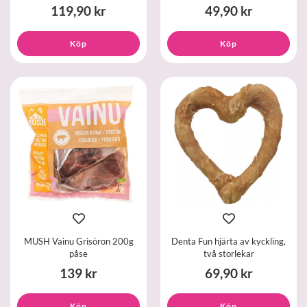
119,90 kr
49,90 kr
Köp
Köp
MUSH Vainu Grisöron 200g
Denta Fun hjärta av kyckling,
påse
två storlekar
139 kr
69,90 kr
Köp
Köp