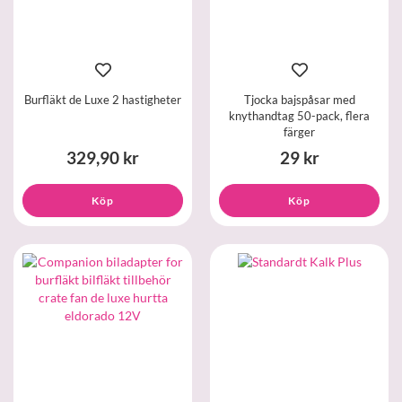
Burfläkt de Luxe 2 hastigheter
Tjocka bajspåsar med
knythandtag 50-pack, flera
färger
329,90 kr
29 kr
Köp
Köp