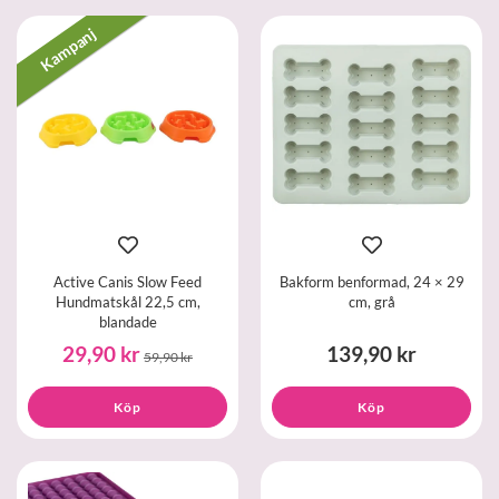
Kampanj
Active Canis Slow Feed
Bakform benformad, 24 × 29
Hundmatskål 22,5 cm,
cm, grå
blandade
29,90 kr
139,90 kr
59,90 kr
Köp
Köp