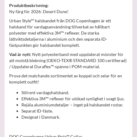
Produktbeskrivning:
Ny färg för 2026: Desert Dune!
Urban Style™ halsbandet från DOG Copenhagen är ett
halsband för vardagsanvändning tillverkat av hållbart
polyester med effektiva 3M™ reflexer. De starka
lättviktsdetaljerna i aluminium och den separata ID-
fästpunkten gör halsbandet komplett.
Vad är nytt:
Nytt polyesterband med uppdaterat mönster för
att motstå blekning (OEKO-TEX® STANDARD 100 certifierad)
/ Uppdaterat Duraflex™-spänne i POM-material.
Prova det matchande sortimentet av koppel och selar för en
komplett outfit!
Stilrent vardagshalsband.
Effektiva 3M™ reflexer för utökad synlighet i svagt ljus.
Rejäla aluminiumdetaljer – inget på halsbandet rostar.
Separat ID-fäste.
Designat i Danmark.
DOG Copenhagen Urban Style™ Collar.