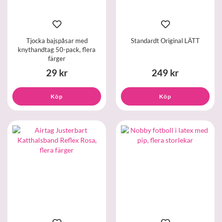
Tjocka bajspåsar med
Standardt Original LÄTT
knythandtag 50-pack, flera
färger
29 kr
249 kr
Köp
Köp