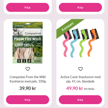
Köp
Köp
Kampanj
Companion From the Wild
Active Canis Snacksorm med
Kaninöron med päls, 100g
pip, 41 cm, blandade
39,90 kr
49,90 kr
99,90 kr
Köp
Köp