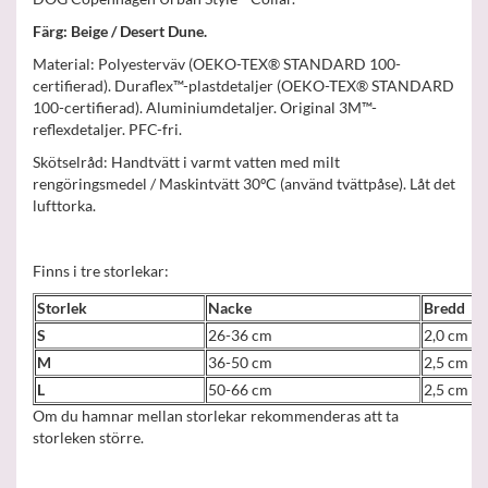
Färg: Beige / Desert Dune.
Material: Polyesterväv (OEKO-TEX® STANDARD 100-
certifierad). Duraflex™-plastdetaljer (OEKO-TEX® STANDARD
100-certifierad). Aluminiumdetaljer. Original 3M™-
reflexdetaljer. PFC-fri.
Skötselråd: Handtvätt i varmt vatten med milt
rengöringsmedel / Maskintvätt 30ºC (använd tvättpåse). Låt det
lufttorka.
Finns i tre storlekar:
Storlek
Nacke
Bredd
S
26-36 cm
2,0 cm
M
36-50 cm
2,5 cm
L
50-66 cm
2,5 cm
Om du hamnar mellan storlekar rekommenderas att ta
storleken större.