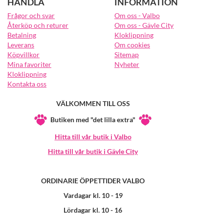
HANDLA
INFORMATION
Frågor och svar
Om oss - Valbo
Återköp och returer
Om oss - Gävle City
Betalning
Kloklippning
Leverans
Om cookies
Köpvillkor
Sitemap
Mina favoriter
Nyheter
Kloklippning
Kontakta oss
VÄLKOMMEN TILL OSS
Butiken med "det lilla extra"
Hitta till vår butik i Valbo
Hitta till vår butik i Gävle City
ORDINARIE ÖPPETTIDER VALBO
Vardagar kl. 10 - 19
Lördagar kl. 10 - 16