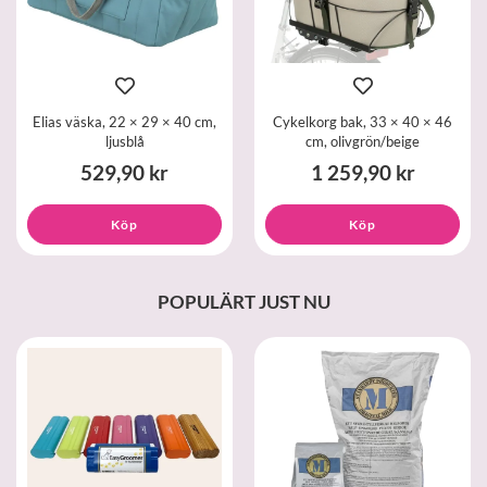
Elias väska, 22 × 29 × 40 cm,
Cykelkorg bak, 33 × 40 × 46
ljusblå
cm, olivgrön/beige
529,90 kr
1 259,90 kr
Köp
Köp
POPULÄRT JUST NU