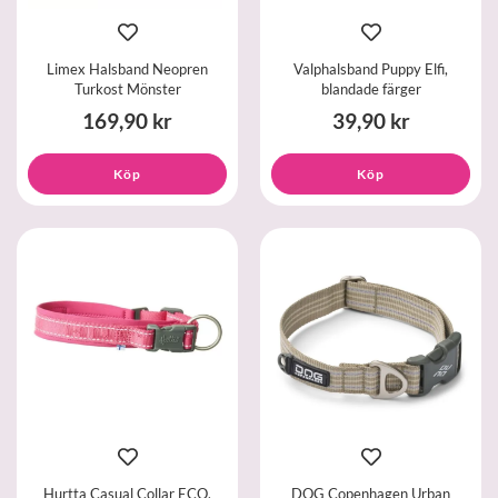
Limex Halsband Neopren
Valphalsband Puppy Elfi,
Turkost Mönster
blandade färger
169,90 kr
39,90 kr
Köp
Köp
Hurtta Casual Collar ECO,
DOG Copenhagen Urban