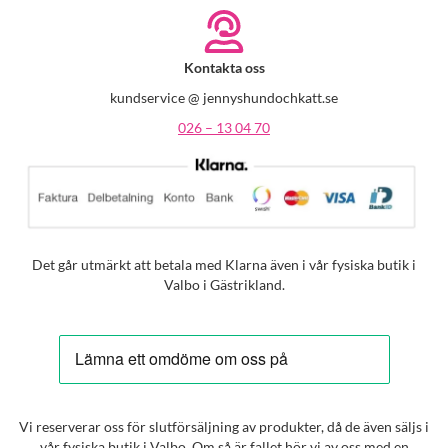
Kontakta oss
kundservice @ jennyshundochkatt.se
026 – 13 04 70
Det går utmärkt att betala med Klarna även i vår fysiska butik i
Valbo i Gästrikland.
Vi reserverar oss för slutförsäljning av produkter, då de även säljs i
vår fysiska butik i Valbo. Om så är fallet hör vi av oss med en