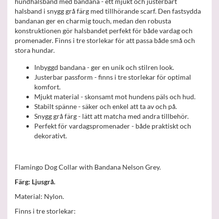
hundhalsband med bandana - ett mjukt och justerbart
halsband i snygg grå färg med tillhörande scarf. Den fastsydda
bandanan ger en charmig touch, medan den robusta
konstruktionen gör halsbandet perfekt för både vardag och
promenader. Finns i tre storlekar för att passa både små och
stora hundar.
Inbyggd bandana - ger en unik och stilren look.
Justerbar passform - finns i tre storlekar för optimal
komfort.
Mjukt material - skonsamt mot hundens päls och hud.
Stabilt spänne - säker och enkel att ta av och på.
Snygg grå färg - lätt att matcha med andra tillbehör.
Perfekt för vardagspromenader - både praktiskt och
dekorativt.
Flamingo Dog Collar with Bandana Nelson Grey.
Färg: Ljusgrå.
Material: Nylon.
Finns i tre storlekar: