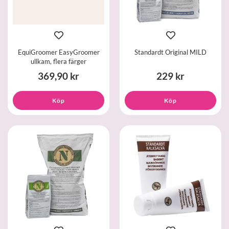
EquiGroomer EasyGroomer
Standardt Original MILD
ullkam, flera färger
369,90 kr
229 kr
Köp
Köp