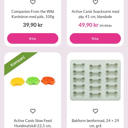
Companion From the Wild
Active Canis Snacksorm med
Kaninöron med päls, 100g
pip, 41 cm, blandade
39,90 kr
49,90 kr
99,90 kr
Köp
Köp
Kampanj
Active Canis Slow Feed
Bakform benformad, 24 × 29
Hundmatskål 22,5 cm,
cm, grå