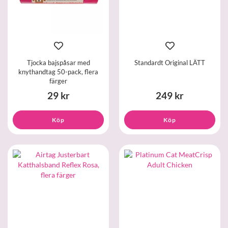
Tjocka bajspåsar med
Standardt Original LÄTT
knythandtag 50-pack, flera
färger
29 kr
249 kr
Köp
Köp