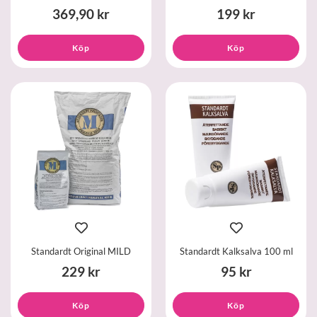
369,90 kr
199 kr
Köp
Köp
Standardt Original MILD
Standardt Kalksalva 100 ml
229 kr
95 kr
Köp
Köp