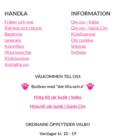
HANDLA
INFORMATION
Frågor och svar
Om oss - Valbo
Återköp och returer
Om oss - Gävle City
Betalning
Kloklippning
Leverans
Om cookies
Köpvillkor
Sitemap
Mina favoriter
Nyheter
Kloklippning
Kontakta oss
VÄLKOMMEN TILL OSS
Butiken med "det lilla extra"
Hitta till vår butik i Valbo
Hitta till vår butik i Gävle City
ORDINARIE ÖPPETTIDER VALBO
Vardagar kl. 10 - 19