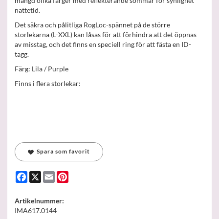
mängd olika färger med reflekterande sömmar för synlighet
nattetid.
Det säkra och pålitliga RogLoc-spännet på de större
storlekarna (L-XXL) kan låsas för att förhindra att det öppnas
av misstag, och det finns en speciell ring för att fästa en ID-
tagg.
Färg: Lila / Purple
Finns i flera storlekar:
Spara som favorit
Facebook
X
Email
Pinterest
Artikelnummer:
IMA617.0144