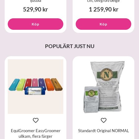
ljusblå
cm, olivgrön/beige
529,90 kr
1 259,90 kr
Köp
Köp
POPULÄRT JUST NU
EquiGroomer EasyGroomer
Standardt Original NORMAL
ullkam, flera färger