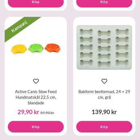
Köp
Köp
Kampanj
Active Canis Slow Feed
Bakform benformad, 24 × 29
Hundmatskål 22,5 cm,
cm, grå
blandade
29,90 kr
139,90 kr
59,90 kr
Köp
Köp