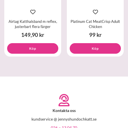
Airtag Katthalsband m reflex,
Platinum Cat MeatCrisp Adult
justerbart flera färger
Chicken
149,90 kr
99 kr
Köp
Köp
Kontakta oss
kundservice @ jennyshundochkatt.se
026 – 13 04 70