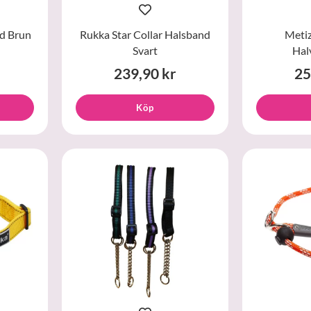
d Brun
Rukka Star Collar Halsband
Meti
Svart
Hal
239,90 kr
25
Köp