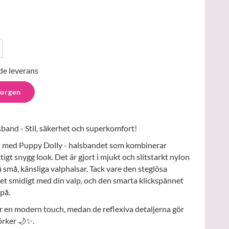
de leverans
korgen
and - Stil, säkerhet och superkomfort!
rt med Puppy Dolly - halsbandet som kombinerar
ktigt snygg look. Det är gjort i mjukt och slitstarkt nylon
små, känsliga valphalsar. Tack vare den steglösa
et smidigt med din valp, och den smarta klickspännet
 på.
 en modern touch, medan de reflexiva detaljerna gör
mörker 🌙✨.