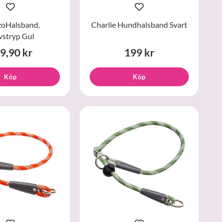
zoHalsband,
Charlie Hundhalsband Svart
vstryp Gul
9,90 kr
199 kr
Köp
Köp