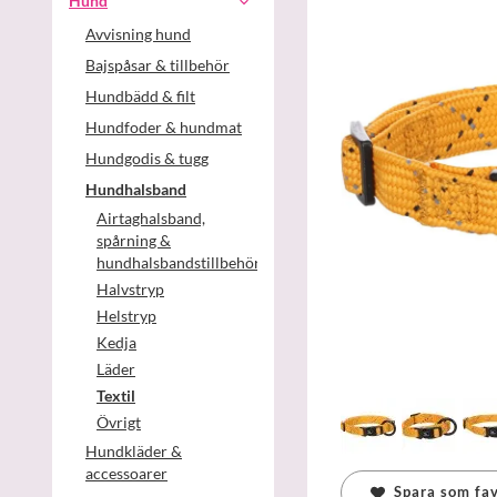
Hund
Avvisning hund
Bajspåsar & tillbehör
Hundbädd & filt
Hundfoder & hundmat
Hundgodis & tugg
Hundhalsband
Airtaghalsband,
spårning &
hundhalsbandstillbehör
Halvstryp
Helstryp
Kedja
Läder
Textil
Övrigt
Hundkläder &
accessoarer
Spara som fav