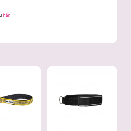
du
här.