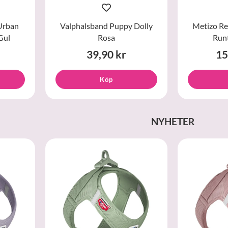
Urban
Valphalsband Puppy Dolly
Metizo Re
Gul
Rosa
Run
39,90 kr
15
Köp
NYHETER