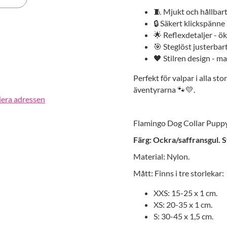
🧵 Mjukt och hållbart
🔒 Säkert klickspänne 
erest
🌟 Reflexdetaljer - 
🎯 Steglöst justerbart
🖤 Stilren design - ma
Perfekt för valpar i alla stor
äventyrarna 🐾💛.
iera adressen
Flamingo Dog Collar Puppy
Färg: Ockra/saffransgul. S
Material: Nylon.
Mått: Finns i tre storlekar:
XXS: 15-25 x 1 cm.
XS: 20-35 x 1 cm.
S: 30-45 x 1,5 cm.