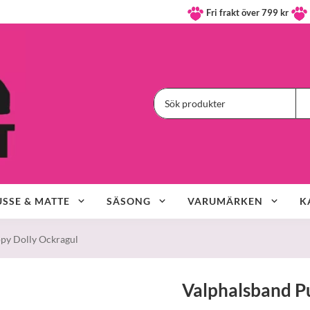
Fri frakt över 799 kr
SSE & MATTE
SÄSONG
VARUMÄRKEN
K
py Dolly Ockragul
Valphalsband P