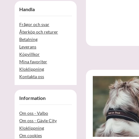
Handla
Frågor och svar
Återköp och returer
Betalning
Leverans
Köpvillkor
Mina favoriter
Kloklippning
Kontakta oss
Information
Om oss - Valbo
Om oss - Gävle City
Kloklippning
Om cookies