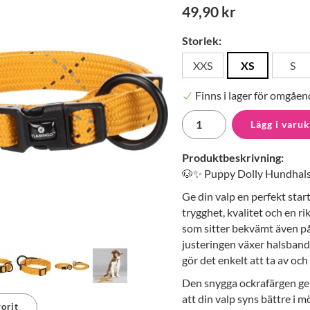
49,90 kr
Storlek:
XXS
XS
S
Finns i lager för omgåen
Lägg i varu
Produktbeskrivning:
🐶✨ Puppy Dolly Hundhalsb
Ge din valp en perfekt sta
trygghet, kvalitet och en ri
som sitter bekvämt även på 
justeringen växer halsband
gör det enkelt att ta av och
Den snygga ockrafärgen ger
att din valp syns bättre i 
orit