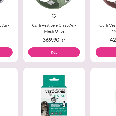
p Air-
Curli Vest Sele Clasp Air-
Curli Ves
Mesh Olive
Me
369,90 kr
42
Köp