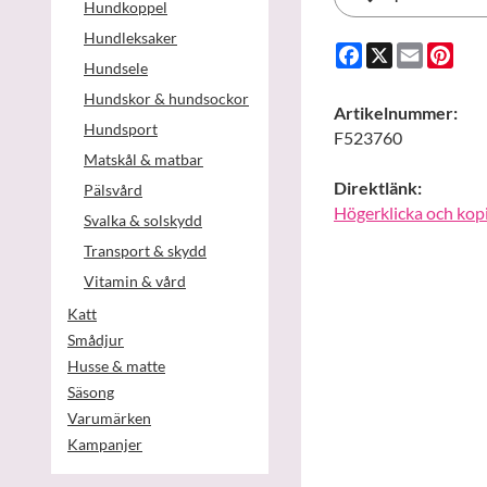
Hundkoppel
Hundleksaker
Facebook
X
Email
Pint
Hundsele
Hundskor & hundsockor
Artikelnummer:
Hundsport
F523760
Matskål & matbar
Direktlänk:
Pälsvård
Högerklicka och kop
Svalka & solskydd
Transport & skydd
Vitamin & vård
Katt
Smådjur
Husse & matte
Säsong
Varumärken
Kampanjer