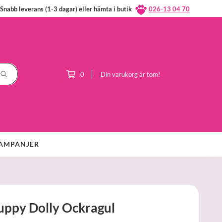
Snabb leverans (1-3 dagar) eller hämta i butik
026-13 04 70
0
Din varukorg är tom!
AMPANJER
uppy Dolly Ockragul