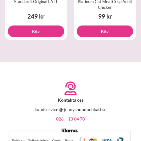
Standardt Original LÄTT
Platinum Cat MeatCrisp Adult
Chicken
249 kr
99 kr
Köp
Köp
Kontakta oss
kundservice @ jennyshundochkatt.se
026 – 13 04 70