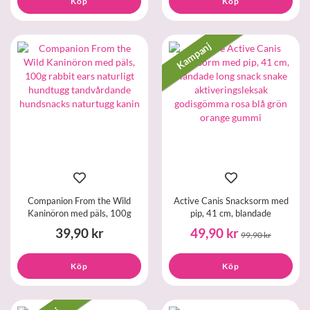
Köp
Köp
Kampanj
Companion From the Wild
Active Canis Snacksorm med
Kaninöron med päls, 100g
pip, 41 cm, blandade
39,90 kr
49,90 kr
99,90 kr
Köp
Köp