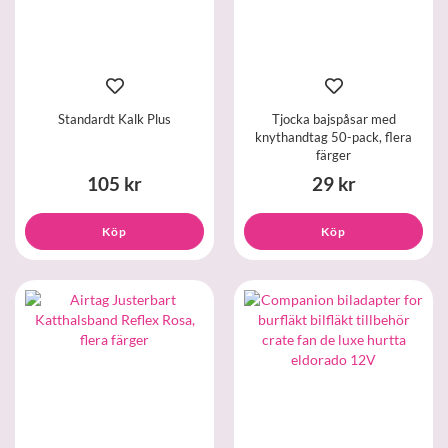
Standardt Kalk Plus
Tjocka bajspåsar med
knythandtag 50-pack, flera
färger
105 kr
29 kr
Köp
Köp