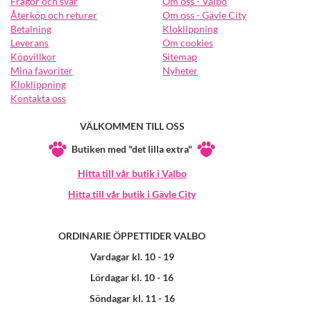
Frågor och svar
Om oss - Valbo
Återköp och returer
Om oss - Gävle City
Betalning
Kloklippning
Leverans
Om cookies
Köpvillkor
Sitemap
Mina favoriter
Nyheter
Kloklippning
Kontakta oss
VÄLKOMMEN TILL OSS
Butiken med "det lilla extra"
Hitta till vår butik i Valbo
Hitta till vår butik i Gävle City
ORDINARIE ÖPPETTIDER VALBO
Vardagar kl. 10 - 19
Lördagar kl. 10 - 16
Söndagar kl. 11 - 16