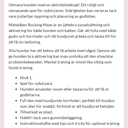
Utmana hunden med en aktivitetsleksak! Ett roligt och
utmanande spel för nybörjaren. Svårigheten kan varieras tack
vare justerbar öppning och placering av godbiten.
Matskålen Rocking Maze är en jättebra sysselsättning och
aktivering för både hunden och katten. Går att fylla med både
godis och torrfoder och låt husdjuret arbeta och tänka till för
att få sin belöning.
Alla hundar har ett behov att få arbeta med något. Genom att
ge hunden bra aktivering kan man undvika att den utvecklar
problembeteenden. Mental träning är minst lika viktig som
fysisk träning.
Nivå 1.
Spel för nybörjare.
Hunden använder nosen eller tassarna för att få ut
godbitarna.
Fyll den med husdjurets torrfoder; perfekt till husdjur
som äter för snabbt; förhindrar att husdjuret hetsäter.
Tillverkad av plast.
Halkfri tack vare gummibeläggning.
Instruktionshäfte med tips och tricks för optimal träning