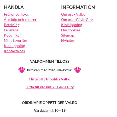
HANDLA
INFORMATION
Frågor och svar
Om oss - Valbo
Återköp och returer
Om oss - Gävle City
Betalning
Kloklippning
Leverans
Om cookies
Köpvillkor
Sitemap
Mina favoriter
Nyheter
Kloklippning
Kontakta oss
VÄLKOMMEN TILL OSS
Butiken med "det lilla extra"
Hitta till vår butik i Valbo
Hitta till vår butik i Gävle City
ORDINARIE ÖPPETTIDER VALBO
Vardagar kl. 10 - 19