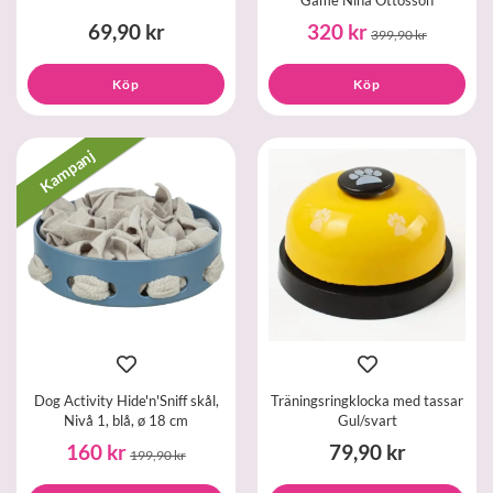
69,90 kr
320 kr
399,90 kr
Köp
Köp
Kampanj
Dog Activity Hide'n'Sniff skål,
Träningsringklocka med tassar
Nivå 1, blå, ø 18 cm
Gul/svart
160 kr
79,90 kr
199,90 kr