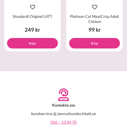
Standardt Original LÄTT
Platinum Cat MeatCrisp Adult
Chicken
249 kr
99 kr
Köp
Köp
Kontakta oss
kundservice @ jennyshundochkatt.se
026 – 13 04 70