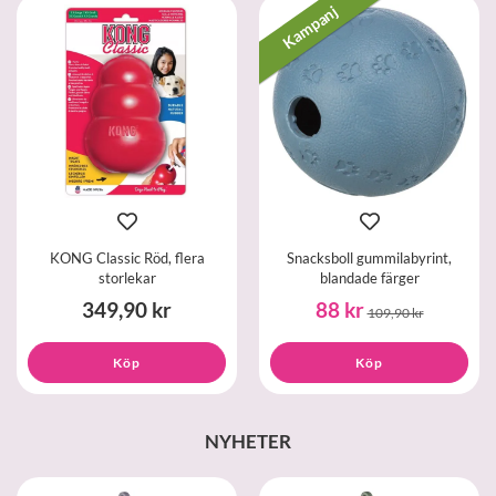
Kampanj
KONG Classic Röd, flera
Snacksboll gummilabyrint,
storlekar
blandade färger
349,90 kr
88 kr
109,90 kr
Köp
Köp
NYHETER