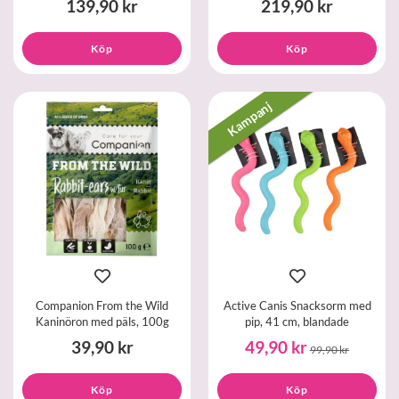
139,90 kr
219,90 kr
Köp
Köp
Kampanj
Companion From the Wild
Active Canis Snacksorm med
Kaninöron med päls, 100g
pip, 41 cm, blandade
39,90 kr
49,90 kr
99,90 kr
Köp
Köp