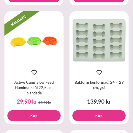
Kampanj
Active Canis Slow Feed
Bakform benformad, 24 × 29
Hundmatskål 22,5 cm,
cm, grå
blandade
29,90 kr
139,90 kr
59,90 kr
Köp
Köp