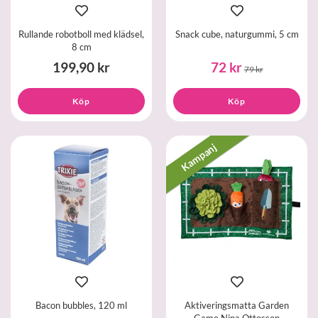
Rullande robotboll med klädsel,
Snack cube, naturgummi, 5 cm
8 cm
199,90 kr
72 kr
79 kr
Köp
Köp
Kampanj
Bacon bubbles, 120 ml
Aktiveringsmatta Garden
Game Nina Ottosson