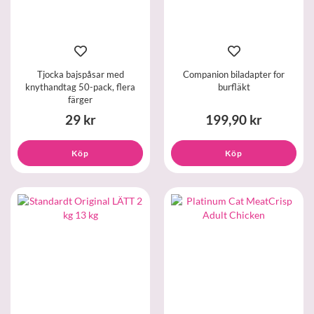
Tjocka bajspåsar med
Companion biladapter for
knythandtag 50-pack, flera
burfläkt
färger
29 kr
199,90 kr
Köp
Köp