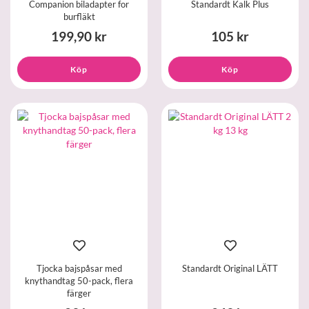
Companion biladapter for
Standardt Kalk Plus
burfläkt
199,90 kr
105 kr
Köp
Köp
Tjocka bajspåsar med
Standardt Original LÄTT
knythandtag 50-pack, flera
färger