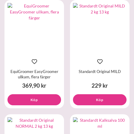
EquiGroomer EasyGroomer
Standardt Original MILD
ullkam, flera färger
369,90 kr
229 kr
Köp
Köp