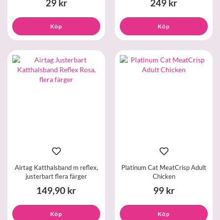
29 kr
249 kr
Köp
Köp
Airtag Katthalsband m reflex,
Platinum Cat MeatCrisp Adult
justerbart flera färger
Chicken
149,90 kr
99 kr
Köp
Köp