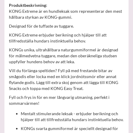
Produktbeskrivning:
KONG Extreme är en hundleksak som representerar den mest
hållbara styrkan av KONG-gummi.
Designad för de tuffaste av tuggare.
KONG Extreme erbjuder berikning och hjälper till att
tillfredsställa hundars instinktuella behov.
KONGs unika, ultrahållbara naturgummiformel är designad
för målmedvetna tuggare, medan den oberäkneliga studsen
uppfyller hundens behov av att leka.
Vill du förlänga speltiden? Fyll på med frestande bitar av
smågodis eller locka med en klick jordnötssmör eller annat
flytande godis. Lägg till extra skoj genom att lägga till KONG
Snacks och toppa med KONG Easy Treat.
Fyll och frys in för en mer långvarig utmaning, perfekt i
sommarvärmen!
Mentalt stimulerande leksak - erbjuder berikning och
hjälper till att tillfredsställa hundars instinktuella behov.
KONGs svarta gummiformel är speciellt designad för