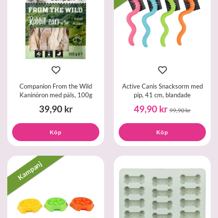
Companion From the Wild
Active Canis Snacksorm med
Kaninöron med päls, 100g
pip, 41 cm, blandade
39,90 kr
49,90 kr
99,90 kr
Köp
Köp
Kampanj