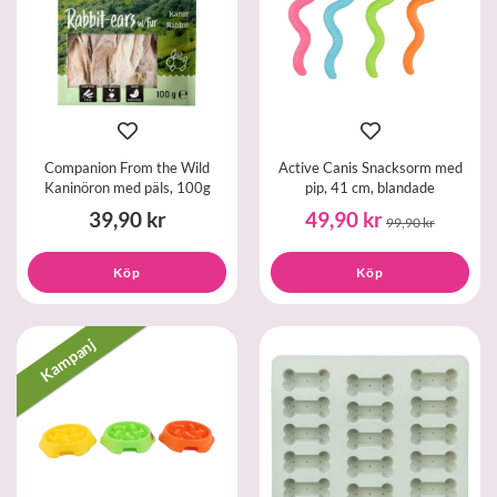
Companion From the Wild
Active Canis Snacksorm med
Kaninöron med päls, 100g
pip, 41 cm, blandade
39,90 kr
49,90 kr
99,90 kr
Köp
Köp
Kampanj