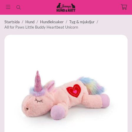
Startsida
/
Hund
/
Hundleksaker
/
Tyg & mjukdjur
/
All for Paws Little Buddy Heartbeat Unicorn