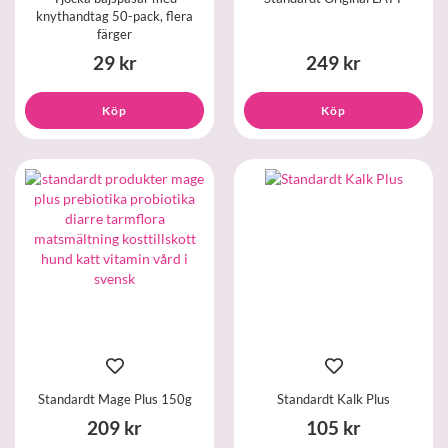
knythandtag 50-pack, flera
färger
29 kr
249 kr
Köp
Köp
Standardt Mage Plus 150g
Standardt Kalk Plus
209 kr
105 kr