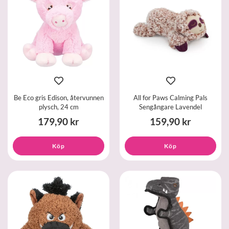
Be Eco gris Edison, återvunnen
All for Paws Calming Pals
plysch, 24 cm
Sengångare Lavendel
179,90 kr
159,90 kr
Köp
Köp