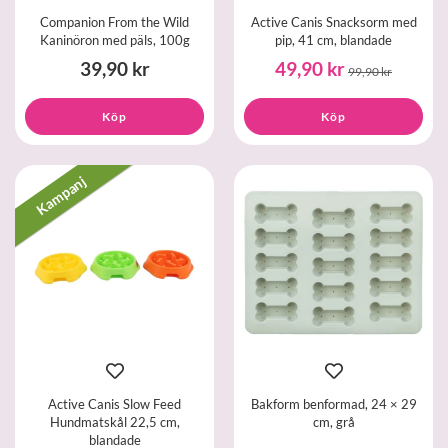
Companion From the Wild
Active Canis Snacksorm med
Kaninöron med päls, 100g
pip, 41 cm, blandade
39,90 kr
49,90 kr
99,90 kr
Köp
Köp
Kampanj
Active Canis Slow Feed
Bakform benformad, 24 × 29
Hundmatskål 22,5 cm,
cm, grå
blandade