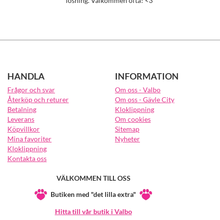
lösning. Välkommen ofta! <3
HANDLA
INFORMATION
Frågor och svar
Om oss - Valbo
Återköp och returer
Om oss - Gävle City
Betalning
Kloklippning
Leverans
Om cookies
Köpvillkor
Sitemap
Mina favoriter
Nyheter
Kloklippning
Kontakta oss
VÄLKOMMEN TILL OSS
Butiken med "det lilla extra"
Hitta till vår butik i Valbo