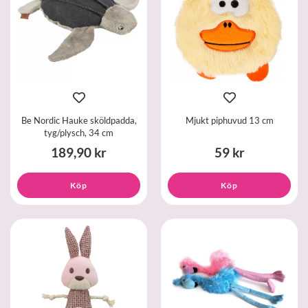
Be Nordic Hauke sköldpadda,
Mjukt piphuvud 13 cm
tyg/plysch, 34 cm
189,90 kr
59 kr
Köp
Köp