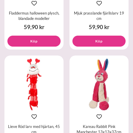
Fladdermus halloween plysch,
Mjuk prasslande fjärilslarv 19
blandade modeller
cm
59,90 kr
59,90 kr
Köp
Köp
Lieve Röd larv med hjärtan, 45
Kareau Rabbit Pink
cm
Manchester 13x13x37cm