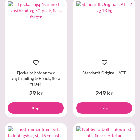
Tjocka bajspåsar med
Standardt Original LÄTT
knythandtag 50-pack, flera
färger
29 kr
249 kr
Köp
Köp