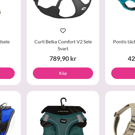
dsele
Curli Belka Comfort V2 Sele
Pontis täc
Svart
789,90 kr
42
Köp