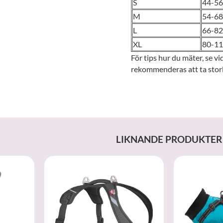
S
44-56
M
54-68
L
66-82
XL
80-11
För tips hur du mäter, se 
rekommenderas att ta storl
LIKNANDE PRODUKTER