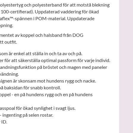
lyestertyg och polyesterband för att motstå blekning
-certifierad). Uppdaterad vaddering för ökad
aflex™-spännen i POM-material. Uppdaterade
ppning.
mentet av koppel och halsband från DOG
t outfit.
m är enkel att ställa in och ta av och på.
r för att säkerställa optimal passform för varje individ.
andningsfunktion på bröstet och magen med paneler
vändning.
ignen är skonsam mot hundens rygg och nacke.
 baksidan för snabb kontroll.
koppel - en på hundens rygg och en på hundens
sspoal för ökad synlighet i svagt ljus.
ingenting på selen rostar.
 ID.