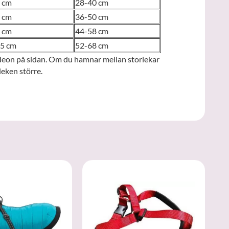
 cm
28-40 cm
 cm
36-50 cm
 cm
44-58 cm
5 cm
52-68 cm
videon på sidan. Om du hamnar mellan storlekar
eken större.