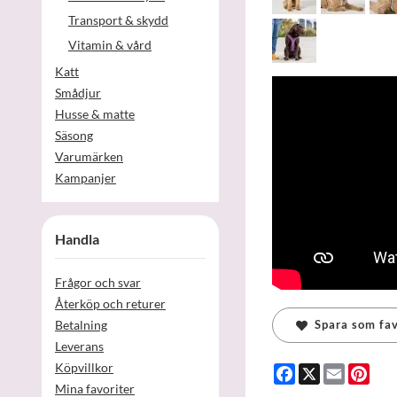
Transport & skydd
Vitamin & vård
Katt
Smådjur
Husse & matte
Säsong
Varumärken
Kampanjer
Handla
Frågor och svar
Återköp och returer
Betalning
Spara som fav
Leverans
Köpvillkor
Facebook
X
Email
Pint
Mina favoriter