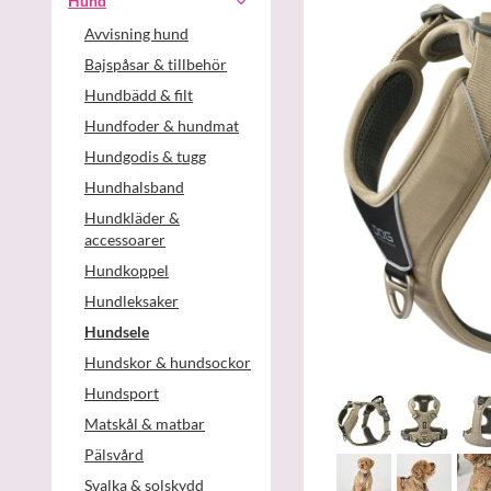
Hund
Avvisning hund
Bajspåsar & tillbehör
Hundbädd & filt
Hundfoder & hundmat
Hundgodis & tugg
Hundhalsband
Hundkläder &
accessoarer
Hundkoppel
Hundleksaker
Hundsele
Hundskor & hundsockor
Hundsport
Matskål & matbar
Pälsvård
Svalka & solskydd