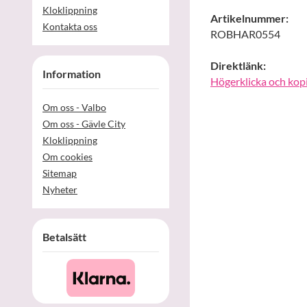
Kloklippning
Artikelnummer:
Kontakta oss
ROBHAR0554
Direktlänk:
Information
Högerklicka och kop
Om oss - Valbo
Om oss - Gävle City
Kloklippning
Om cookies
Sitemap
Nyheter
Betalsätt