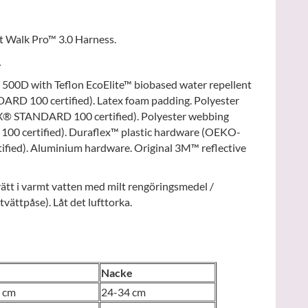
Walk Pro™ 3.0 Harness.
.
 500D with Teflon EcoElite™ biobased water repellent
RD 100 certified). Latex foam padding. Polyester
X® STANDARD 100 certified). Polyester webbing
 certified). Duraflex™ plastic hardware (OEKO-
ied). Aluminium hardware. Original 3M™ reflective
ätt i varmt vatten med milt rengöringsmedel /
vättpåse). Låt det lufttorka.
Nacke
 cm
24-34 cm