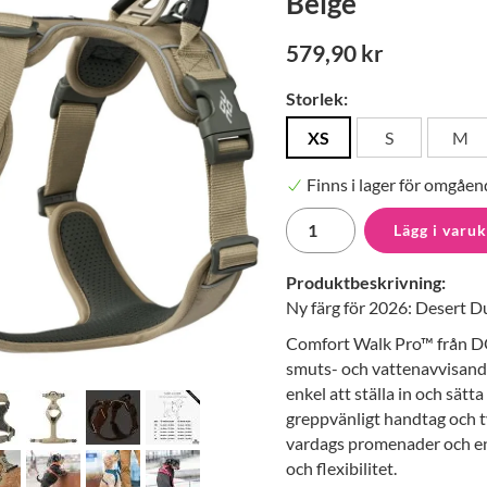
Beige
579,90 kr
Storlek:
XS
S
M
Finns i lager för omgåen
Lägg i varu
Produktbeskrivning:
Ny färg för 2026: Desert D
Comfort Walk Pro™ från DOG
smuts- och vattenavvisand
enkel att ställa in och sät
greppvänligt handtag och t
vardags promenader och en 
och flexibilitet.