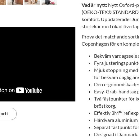
Vad är nytt:
Nytt Oxford-po
(OEKO-TEX® STANDARD 100
komfort. Uppdaterade Dur
storlekar med ökad överla
Prova det matchande sorti
Copenhagen för en komplet
Bekväm vardagssele so
Fyra justeringspunkte
Mjuk stoppning med 
för bekväm daglig an
Den ergonomiska des
Easy-Grab-handtag på
Två fästpunkter för 
bröstkorg.
Effektiv 3M™ reflexpa
orit
Hårdvara aluminium - 
Separat fästpunkt för
erest
Designad i Danmark.