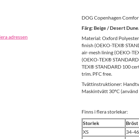
DOG Copenhagen Comfort 
Färg: Beige / Desert Dune
iera adressen
Material: Oxford Polyester
finish (OEKO-TEX® STANDA
air-mesh lining (OEKO-TE
(OEKO-TEX® STANDARD 100
TEX® STANDARD 100 certif
trim. PFC free.
Tvättinstruktioner: Handtv
Maskintvätt 30ºC (använd t
Finns i flera storlekar:
Storlek
Bröst
XS
34-46