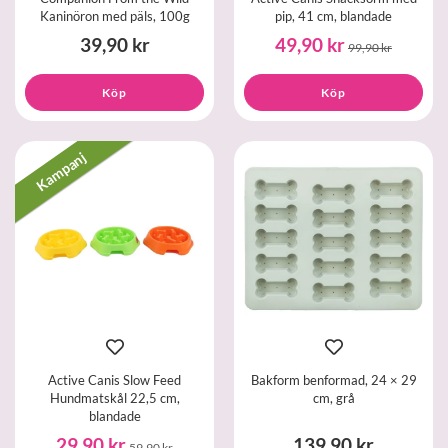
Kaninöron med päls, 100g
pip, 41 cm, blandade
39,90 kr
49,90 kr
99,90 kr
Köp
Köp
Kampanj
Active Canis Slow Feed
Bakform benformad, 24 × 29
Hundmatskål 22,5 cm,
cm, grå
blandade
29,90 kr
139,90 kr
59,90 kr