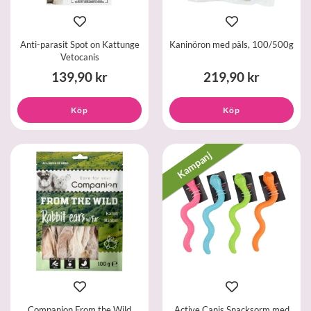
Anti-parasit Spot on Kattunge
Kaninöron med päls, 100/500g
Vetocanis
139,90 kr
219,90 kr
Köp
Köp
Kampanj
Companion From the Wild
Active Canis Snacksorm med