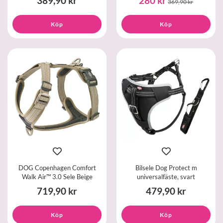
389,90 kr
280 kr
369,90 kr
Köp
Köp
DOG Copenhagen Comfort
Bilsele Dog Protect m
Walk Air™ 3.0 Sele Beige
universalfäste, svart
719,90 kr
479,90 kr
Köp
Köp