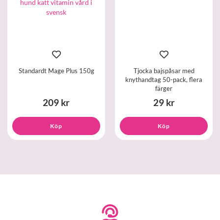
Standardt Mage Plus 150g
Tjocka bajspåsar med
knythandtag 50-pack, flera
färger
209 kr
29 kr
Köp
Köp