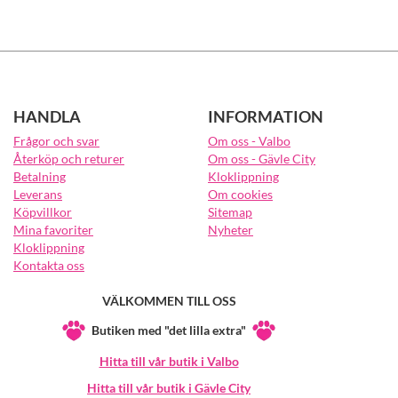
HANDLA
INFORMATION
Frågor och svar
Om oss - Valbo
Återköp och returer
Om oss - Gävle City
Betalning
Kloklippning
Leverans
Om cookies
Köpvillkor
Sitemap
Mina favoriter
Nyheter
Kloklippning
Kontakta oss
VÄLKOMMEN TILL OSS
Butiken med "det lilla extra"
Hitta till vår butik i Valbo
Hitta till vår butik i Gävle City