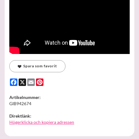
Spara som favorit
Facebook
X
Email
Pinterest
Artikelnummer:
GIB942674
Direktlänk:
Högerklicka och kopiera adressen