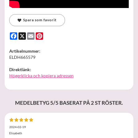
Spara som favorit
Facebook
X
Email
Pinterest
Artikelnummer:
ELDH665579
Direktlänk:
Högerklicka och kopiera adressen
MEDELBETYG
5
/5 BASERAT PÅ
2
ST RÖSTER.
2024-02-19
Elisabeth