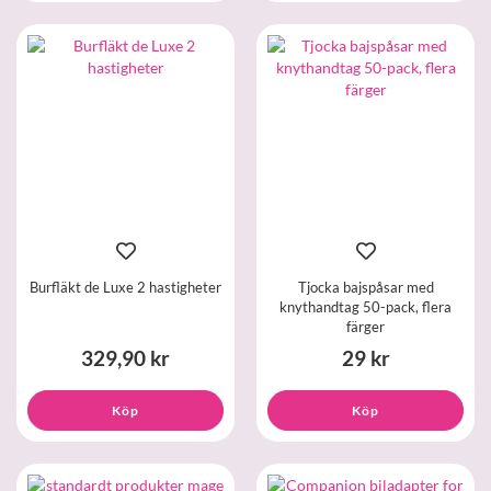
Burfläkt de Luxe 2 hastigheter
Tjocka bajspåsar med
knythandtag 50-pack, flera
färger
329,90 kr
29 kr
Köp
Köp