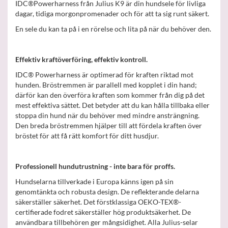
IDC®Powerharness från Julius K9 är din hundsele för livliga
dagar, tidiga morgonpromenader och för att ta sig runt säkert.
En sele du kan ta på i en rörelse och lita på när du behöver den.
Effektiv kraftöverföring, effektiv kontroll.
IDC® Powerharness är optimerad för kraften riktad mot
hunden. Bröstremmen är parallell med kopplet i din hand;
därför kan den överföra kraften som kommer från dig på det
mest effektiva sättet. Det betyder att du kan hålla tillbaka eller
stoppa din hund när du behöver med mindre ansträngning.
Den breda bröstremmen hjälper till att fördela kraften över
bröstet för att få rätt komfort för ditt husdjur.
Professionell hundutrustning - inte bara för proffs.
Hundselarna tillverkade i Europa känns igen på sin
genomtänkta och robusta design. De reflekterande delarna
säkerställer säkerhet. Det förstklassiga OEKO-TEX®-
certifierade fodret säkerställer hög produktsäkerhet. De
användbara tillbehören ger mångsidighet. Alla Julius-selar