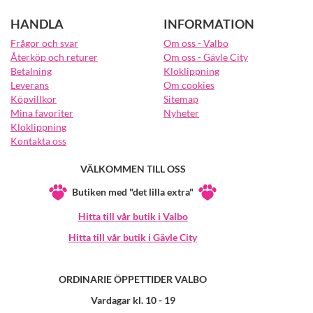
HANDLA
INFORMATION
Frågor och svar
Om oss - Valbo
Återköp och returer
Om oss - Gävle City
Betalning
Kloklippning
Leverans
Om cookies
Köpvillkor
Sitemap
Mina favoriter
Nyheter
Kloklippning
Kontakta oss
VÄLKOMMEN TILL OSS
Butiken med "det lilla extra"
Hitta till vår butik i Valbo
Hitta till vår butik i Gävle City
ORDINARIE ÖPPETTIDER VALBO
Vardagar kl. 10 - 19