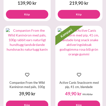
139,90 kr
219,90 kr
Köp
Köp
Kampanj
Companion From the Wild
Active Canis Snacksorm med
Kaninöron med päls, 100g
pip, 41 cm, blandade
39,90 kr
49,90 kr
99,90 kr
Köp
Köp