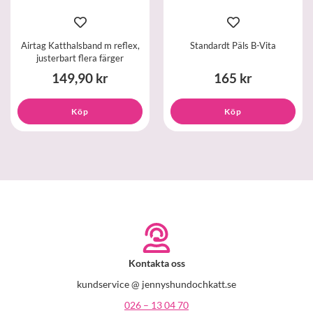
Airtag Katthalsband m reflex,
Standardt Päls B-Vita
justerbart flera färger
149,90 kr
165 kr
Köp
Köp
Kontakta oss
kundservice @ jennyshundochkatt.se
026 – 13 04 70