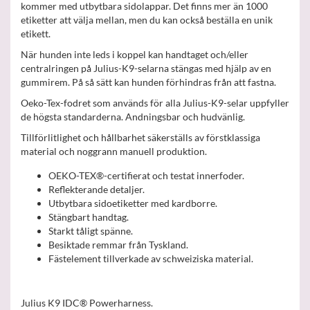
kommer med utbytbara sidolappar. Det finns mer än 1000
etiketter att välja mellan, men du kan också beställa en unik
etikett.
När hunden inte leds i koppel kan handtaget och/eller
centralringen på Julius-K9-selarna stängas med hjälp av en
gummirem. På så sätt kan hunden förhindras från att fastna.
Oeko-Tex-fodret som används för alla Julius-K9-selar uppfyller
de högsta standarderna. Andningsbar och hudvänlig.
Tillförlitlighet och hållbarhet säkerställs av förstklassiga
material och noggrann manuell produktion.
OEKO-TEX®-certifierat och testat innerfoder.
Reflekterande detaljer.
Utbytbara sidoetiketter med kardborre.
Stängbart handtag.
Starkt tåligt spänne.
Besiktade remmar från Tyskland.
Fästelement tillverkade av schweiziska material.
Julius K9 IDC® Powerharness.