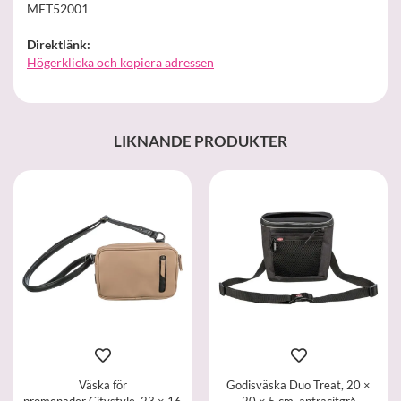
MET52001
Direktlänk:
Högerklicka och kopiera adressen
LIKNANDE PRODUKTER
Väska för
Godisväska Duo Treat, 20 ×
promenader Citystyle, 23 × 16
20 × 5 cm, antracitgrå