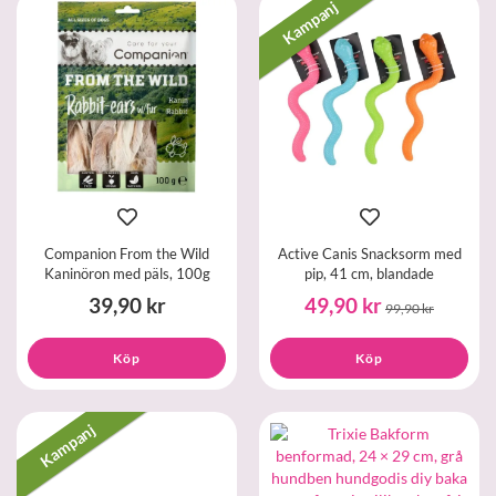
Kampanj
Companion From the Wild
Active Canis Snacksorm med
Kaninöron med päls, 100g
pip, 41 cm, blandade
39,90 kr
49,90 kr
99,90 kr
Köp
Köp
Kampanj