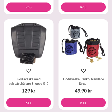
Köp
Köp
Godisväska med
Godisväska Panko, blandade
bajspåsehållare Snoopy Grå
färger
129 kr
49,90 kr
Köp
Köp