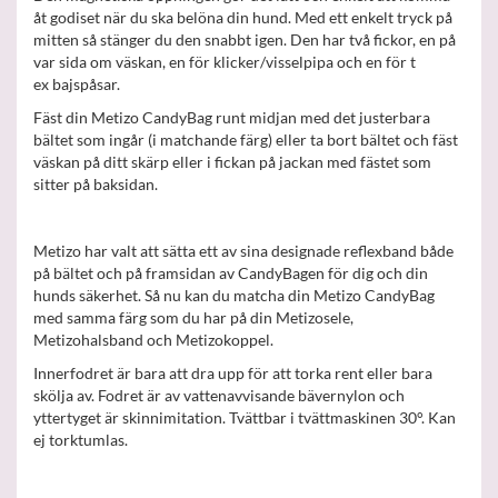
åt godiset när du ska belöna din hund. Med ett enkelt tryck på
mitten så stänger du den snabbt igen. Den har två fickor, en på
var sida om väskan, en för klicker/visselpipa och en för t
ex bajspåsar.
Fäst din Metizo CandyBag runt midjan med det justerbara
bältet som ingår (i matchande färg) eller ta bort bältet och fäst
väskan på ditt skärp eller i fickan på jackan med fästet som
sitter på baksidan.
Metizo har valt att sätta ett av sina designade reflexband både
på bältet och på framsidan av CandyBagen för dig och din
hunds säkerhet. Så nu kan du matcha din Metizo CandyBag
med samma färg som du har på din Metizosele,
Metizohalsband och Metizokoppel.
Innerfodret är bara att dra upp för att torka rent eller bara
skölja av. Fodret är av vattenavvisande bävernylon och
yttertyget är skinnimitation. Tvättbar i tvättmaskinen 30°. Kan
ej torktumlas.