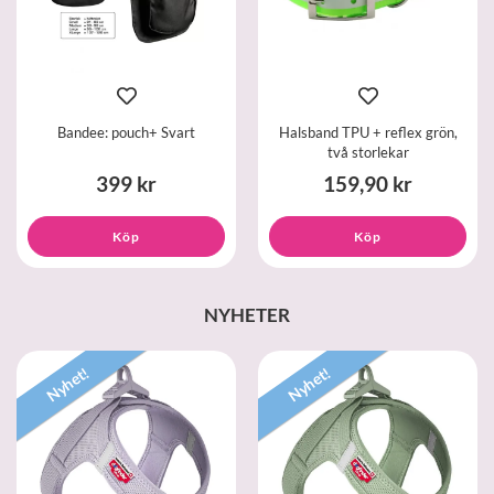
Bandee: pouch+ Svart
Halsband TPU + reflex grön,
två storlekar
399 kr
159,90 kr
Köp
Köp
NYHETER
Nyhet!
Nyhet!