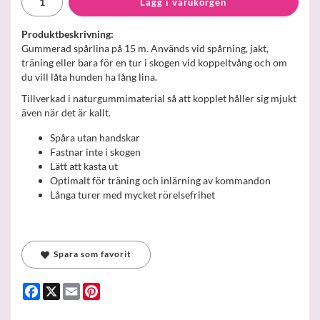
Lägg i varukorgen
Produktbeskrivning:
Gummerad spårlina på 15 m. Används vid spårning, jakt,
träning eller bara för en tur i skogen vid koppeltvång och om
du vill låta hunden ha lång lina.
Tillverkad i naturgummimaterial så att kopplet håller sig mjukt
även när det är kallt.
Spåra utan handskar
Fastnar inte i skogen
Lätt att kasta ut
Optimalt för träning och inlärning av kommandon
Långa turer med mycket rörelsefrihet
Spara som favorit
Facebook
X
Email
Pinterest