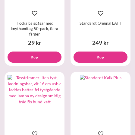
Tjocka bajspåsar med
Standardt Original LÄTT
knythandtag 50-pack, flera
färger
29 kr
249 kr
Köp
Köp