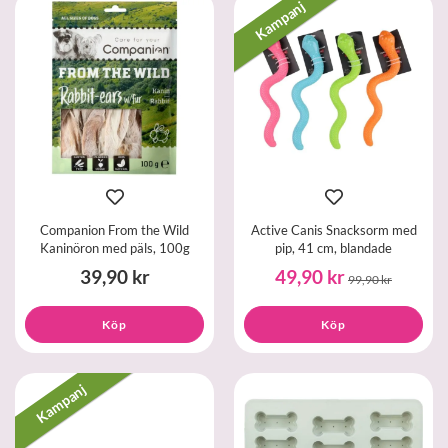
Kampanj
Companion From the Wild
Active Canis Snacksorm med
Kaninöron med päls, 100g
pip, 41 cm, blandade
39,90 kr
49,90 kr
99,90 kr
Köp
Köp
Kampanj