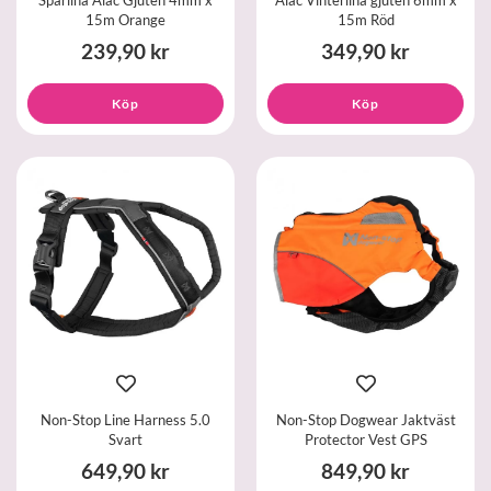
Spårlina Alac Gjuten 4mm x
Alac Vinterlina gjuten 6mm x
15m Orange
15m Röd
239,90 kr
349,90 kr
Köp
Köp
Non-Stop Line Harness 5.0
Non-Stop Dogwear Jaktväst
Svart
Protector Vest GPS
649,90 kr
849,90 kr