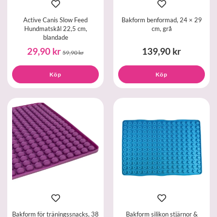
Active Canis Slow Feed
Bakform benformad, 24 × 29
Hundmatskål 22,5 cm,
cm, grå
blandade
29,90 kr
139,90 kr
59,90 kr
Köp
Köp
Bakform för träningssnacks, 38
Bakform silikon stjärnor &