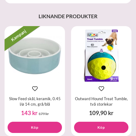
LIKNANDE PRODUKTER
Kampanj
Slow Feed skål, keramik, 0.45
Outward Hound Treat Tumble,
l/ø 14 cm, grå/blå
två storlekar
143 kr
109,90 kr
179 kr
Köp
Köp