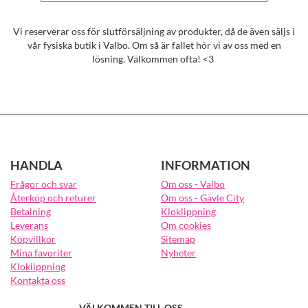
Vi reserverar oss för slutförsäljning av produkter, då de även säljs i
vår fysiska butik i Valbo. Om så är fallet hör vi av oss med en
lösning. Välkommen ofta! <3
HANDLA
INFORMATION
Frågor och svar
Om oss - Valbo
Återköp och returer
Om oss - Gävle City
Betalning
Kloklippning
Leverans
Om cookies
Köpvillkor
Sitemap
Mina favoriter
Nyheter
Kloklippning
Kontakta oss
VÄLKOMMEN TILL OSS