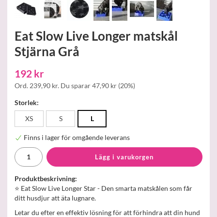
Eat Slow Live Longer matskål
Stjärna Grå
192 kr
Ord.
239,90 kr
. Du sparar
47,90 kr
(
20
%)
Storlek:
XS
S
L
Finns i lager för omgående leverans
Lägg i varukorgen
Produktbeskrivning:
⭐ Eat Slow Live Longer Star - Den smarta matskålen som får
ditt husdjur att äta lugnare.
Letar du efter en effektiv lösning för att förhindra att din hund