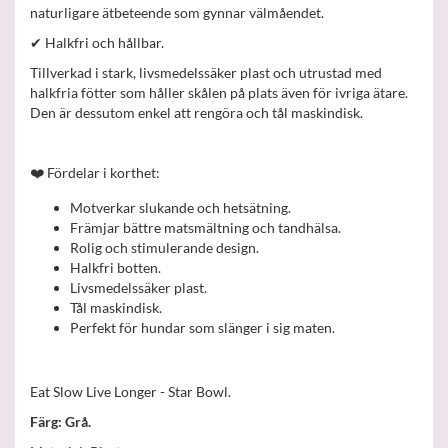
naturligare ätbeteende som gynnar välmåendet.
✔ Halkfri och hållbar.
Tillverkad i stark, livsmedelssäker plast och utrustad med
halkfria fötter som håller skålen på plats även för ivriga ätare.
Den är dessutom enkel att rengöra och tål maskindisk.
❤️ Fördelar i korthet:
Motverkar slukande och hetsätning.
Främjar bättre matsmältning och tandhälsa.
Rolig och stimulerande design.
Halkfri botten.
Livsmedelssäker plast.
Tål maskindisk.
Perfekt för hundar som slänger i sig maten.
Eat Slow Live Longer - Star Bowl.
Färg: Grå.