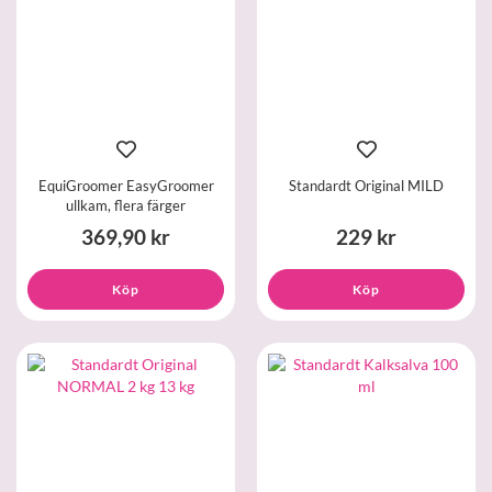
EquiGroomer EasyGroomer
Standardt Original MILD
ullkam, flera färger
369,90 kr
229 kr
Köp
Köp