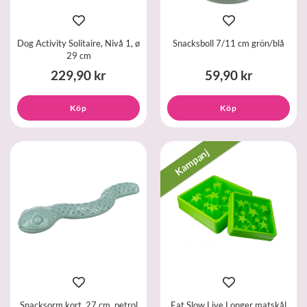
Dog Activity Solitaire, Nivå 1, ø
Snacksboll 7/11 cm grön/blå
29 cm
229,90 kr
59,90 kr
Köp
Köp
Kampanj
Snacksorm kort, 27 cm, petrol
Eat Slow Live Longer matskål