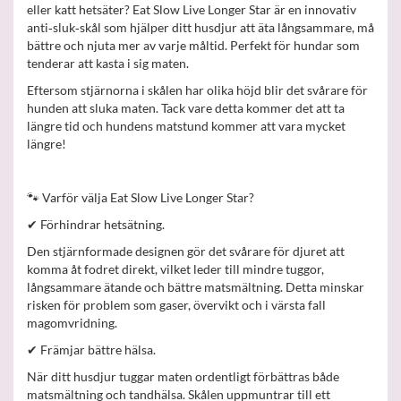
eller katt hetsäter? Eat Slow Live Longer Star är en innovativ
anti‑sluk‑skål som hjälper ditt husdjur att äta långsammare, må
bättre och njuta mer av varje måltid. Perfekt för hundar som
tenderar att kasta i sig maten.
Eftersom stjärnorna i skålen har olika höjd blir det svårare för
hunden att sluka maten. Tack vare detta kommer det att ta
längre tid och hundens matstund kommer att vara mycket
längre!
🐾 Varför välja Eat Slow Live Longer Star?
✔ Förhindrar hetsätning.
Den stjärnformade designen gör det svårare för djuret att
komma åt fodret direkt, vilket leder till mindre tuggor,
långsammare ätande och bättre matsmältning. Detta minskar
risken för problem som gaser, övervikt och i värsta fall
magomvridning.
✔ Främjar bättre hälsa.
När ditt husdjur tuggar maten ordentligt förbättras både
matsmältning och tandhälsa. Skålen uppmuntrar till ett