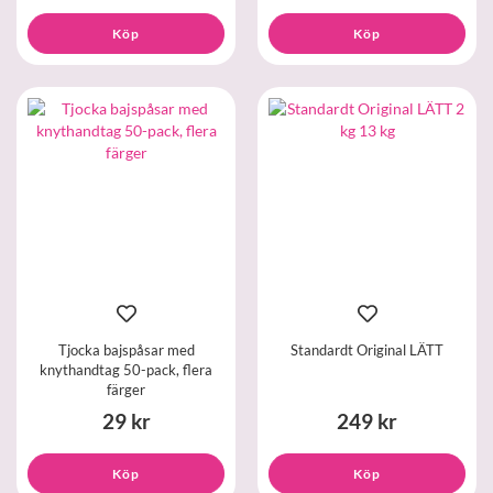
Köp
Köp
Tjocka bajspåsar med
Standardt Original LÄTT
knythandtag 50-pack, flera
färger
29 kr
249 kr
Köp
Köp