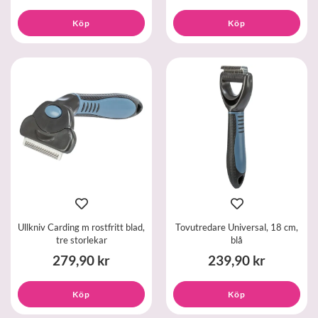
Köp
Köp
Ullkniv Carding m rostfritt blad,
Tovutredare Universal, 18 cm,
tre storlekar
blå
279,90 kr
239,90 kr
Köp
Köp