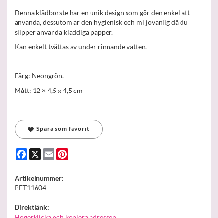
Denna klädborste har en unik design som gör den enkel att
använda, dessutom är den hygienisk och miljövänlig då du
slipper använda kladdiga papper.
Kan enkelt tvättas av under rinnande vatten.
Färg: Neongrön.
Mått: 12 × 4,5 x 4,5 cm
Spara som favorit
Facebook
X
Email
Pinterest
Artikelnummer:
PET11604
Direktlänk:
Högerklicka och kopiera adressen