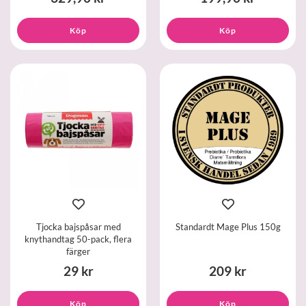
Köp
Köp
Tjocka bajspåsar med
Standardt Mage Plus 150g
knythandtag 50-pack, flera
färger
29 kr
209 kr
Köp
Köp