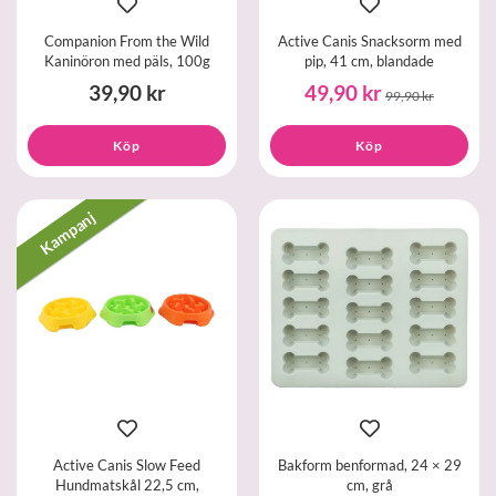
Companion From the Wild
Active Canis Snacksorm med
Kaninöron med päls, 100g
pip, 41 cm, blandade
39,90 kr
49,90 kr
99,90 kr
Köp
Köp
Kampanj
Active Canis Slow Feed
Bakform benformad, 24 × 29
Hundmatskål 22,5 cm,
cm, grå