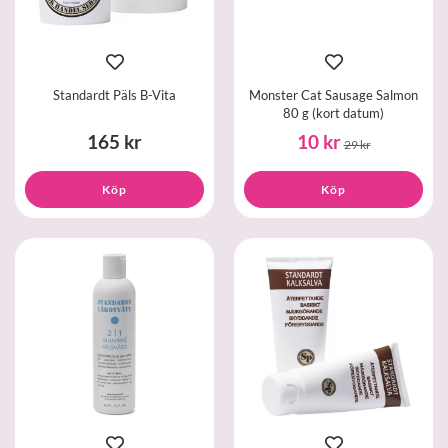
Standardt Päls B-Vita
Monster Cat Sausage Salmon
80 g (kort datum)
165 kr
10 kr
29 kr
Köp
Köp