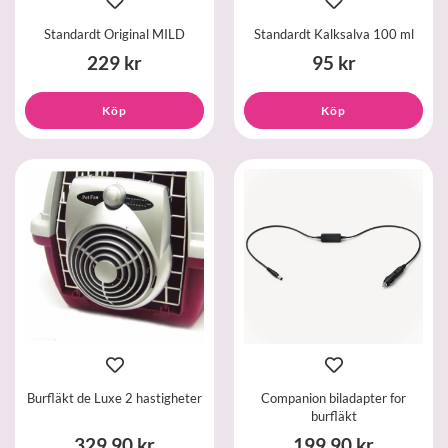
Standardt Original MILD
Standardt Kalksalva 100 ml
229 kr
95 kr
Köp
Köp
Burfläkt de Luxe 2 hastigheter
Companion biladapter for
burfläkt
329,90 kr
199,90 kr