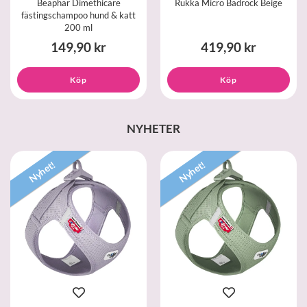
Beaphar Dimethicare
Rukka Micro Badrock Beige
fästingschampoo hund & katt
200 ml
149,90 kr
419,90 kr
Köp
Köp
NYHETER
Nyhet!
Nyhet!