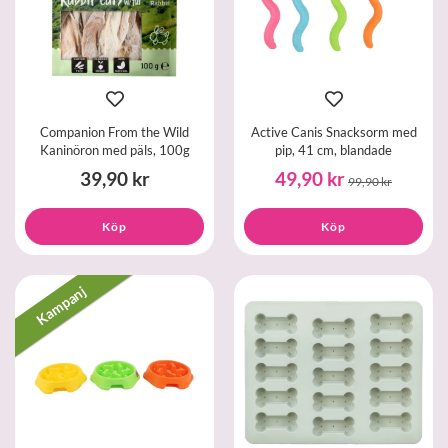
Companion From the Wild
Active Canis Snacksorm med
Kaninöron med päls, 100g
pip, 41 cm, blandade
39,90 kr
49,90 kr
99,90 kr
Köp
Köp
Kampanj