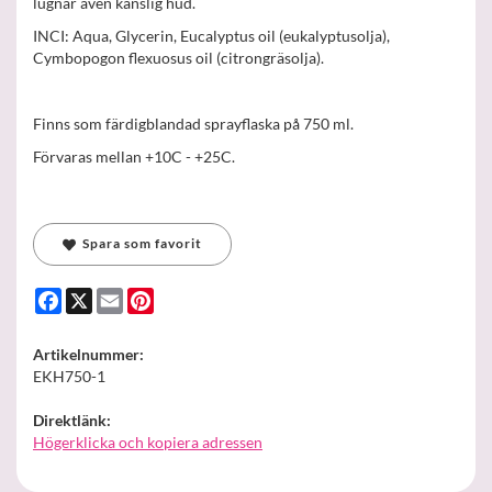
lugnar även känslig hud.
INCI: Aqua, Glycerin, Eucalyptus oil (eukalyptusolja),
Cymbopogon flexuosus oil (citrongräsolja).
Finns som färdigblandad sprayflaska på 750 ml.
Förvaras mellan +10C - +25C.
Spara som favorit
Facebook
X
Email
Pinterest
Artikelnummer:
EKH750-1
Direktlänk:
Högerklicka och kopiera adressen