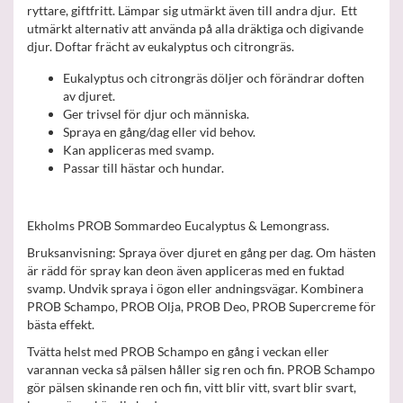
ryttare, giftfritt. Lämpar sig utmärkt även till andra djur. Ett
utmärkt alternativ att använda på alla dräktiga och digivande
djur. Doftar frächt av eukalyptus och citrongräs.
Eukalyptus och citrongräs döljer och förändrar doften
av djuret.
Ger trivsel för djur och människa.
Spraya en gång/dag eller vid behov.
Kan appliceras med svamp.
Passar till hästar och hundar.
Ekholms PROB Sommardeo Eucalyptus & Lemongrass.
Bruksanvisning: Spraya över djuret en gång per dag. Om hästen
är rädd för spray kan deon även appliceras med en fuktad
svamp. Undvik spraya i ögon eller andningsvägar. Kombinera
PROB Schampo, PROB Olja, PROB Deo, PROB Supercreme för
bästa effekt.
Tvätta helst med PROB Schampo en gång i veckan eller
varannan vecka så pälsen håller sig ren och fin. PROB Schampo
gör pälsen skinande ren och fin, vitt blir vitt, svart blir svart,