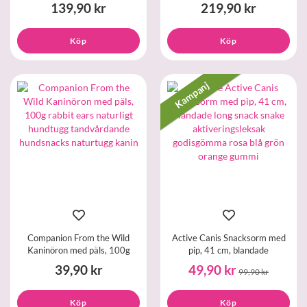
139,90 kr
219,90 kr
Köp
Köp
Kampanj
Companion From the Wild
Active Canis Snacksorm med
Kaninöron med päls, 100g
pip, 41 cm, blandade
39,90 kr
49,90 kr
99,90 kr
Köp
Köp