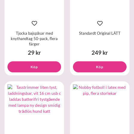
Tjocka bajspåsar med
Standardt Original LÄTT
knythandtag 50-pack, flera
färger
29 kr
249 kr
Köp
Köp