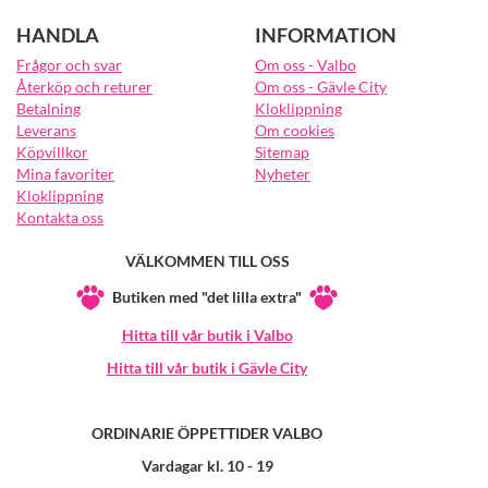
HANDLA
INFORMATION
Frågor och svar
Om oss - Valbo
Återköp och returer
Om oss - Gävle City
Betalning
Kloklippning
Leverans
Om cookies
Köpvillkor
Sitemap
Mina favoriter
Nyheter
Kloklippning
Kontakta oss
VÄLKOMMEN TILL OSS
Butiken med "det lilla extra"
Hitta till vår butik i Valbo
Hitta till vår butik i Gävle City
ORDINARIE ÖPPETTIDER VALBO
Vardagar kl. 10 - 19