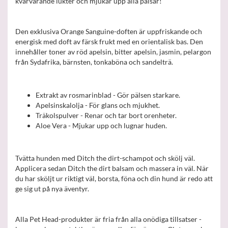
kvarvarande lukter och mjukar upp alla pälsar!
Den exklusiva Orange Sanguine-doften är uppfriskande och
energisk med doft av färsk frukt med en orientalisk bas. Den
innehåller toner av röd apelsin, bitter apelsin, jasmin, pelargon
från Sydafrika, bärnsten, tonkaböna och sandelträ.
Extrakt av rosmarinblad - Gör pälsen starkare.
Apelsinskalolja - För glans och mjukhet.
Träkolspulver - Renar och tar bort orenheter.
Aloe Vera - Mjukar upp och lugnar huden.
Tvätta hunden med Ditch the dirt-schampot och skölj väl.
Applicera sedan Ditch the dirt balsam och massera in väl. När
du har sköljt ur riktigt väl, borsta, föna och din hund är redo att
ge sig ut på nya äventyr.
Alla Pet Head-produkter är fria från alla onödiga tillsatser -