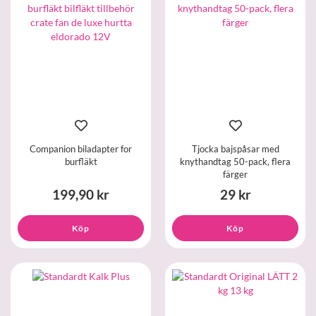
Companion biladapter for
Tjocka bajspåsar med
burfläkt
knythandtag 50-pack, flera
färger
199,90 kr
29 kr
Köp
Köp