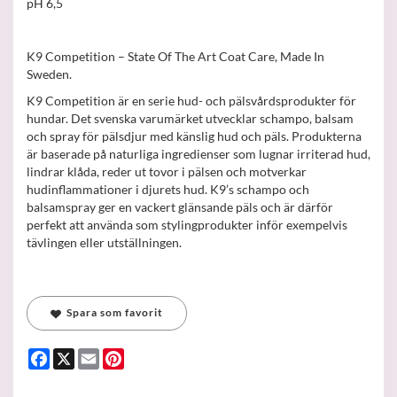
pH 6,5
K9 Competition – State Of The Art Coat Care, Made In
Sweden.
K9 Competition är en serie hud- och pälsvårdsprodukter för
hundar. Det svenska varumärket utvecklar schampo, balsam
och spray för pälsdjur med känslig hud och päls. Produkterna
är baserade på naturliga ingredienser som lugnar irriterad hud,
lindrar klåda, reder ut tovor i pälsen och motverkar
hudinflammationer i djurets hud. K9’s schampo och
balsamspray ger en vackert glänsande päls och är därför
perfekt att använda som stylingprodukter inför exempelvis
tävlingen eller utställningen.
Spara som favorit
Facebook
X
Email
Pinterest