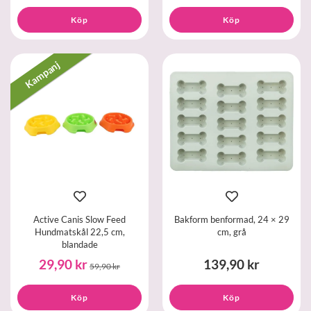
Köp
Köp
Kampanj
Active Canis Slow Feed
Bakform benformad, 24 × 29
Hundmatskål 22,5 cm,
cm, grå
blandade
29,90 kr
139,90 kr
59,90 kr
Köp
Köp