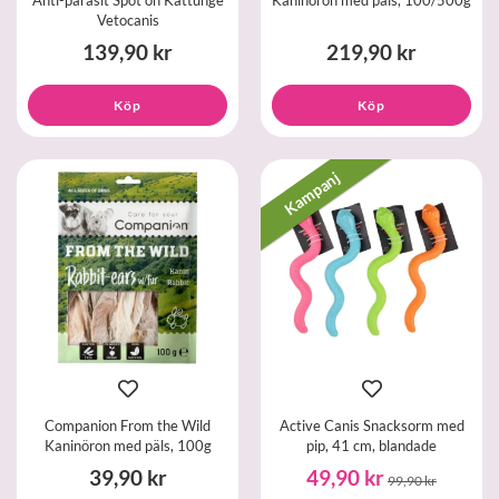
Vetocanis
139,90 kr
219,90 kr
Köp
Köp
Kampanj
Companion From the Wild
Active Canis Snacksorm med
Kaninöron med päls, 100g
pip, 41 cm, blandade
39,90 kr
49,90 kr
99,90 kr