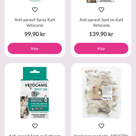
Anti-parasit Spray Katt
Anti-parasit Spot on Katt
Vetocanis
Vetocanis
99,90 kr
139,90 kr
Köp
Köp
Anti-parasit Spot on Kattunge
Kaninöron med päls, 100/500g