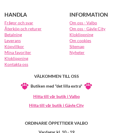
HANDLA
INFORMATION
Frågor och svar
Om oss - Valbo
Återköp och returer
Om oss - Gävle City
Betalning
Kloklippning
Leverans
Om cookies
Köpvillkor
Sitemap
Mina favoriter
Nyheter
Kloklippning
Kontakta oss
VÄLKOMMEN TILL OSS
Butiken med "det lilla extra"
Hitta till vår butik i Valbo
Hitta till vår butik i Gävle City
ORDINARIE ÖPPETTIDER VALBO
Vardagar kl. 10 - 19