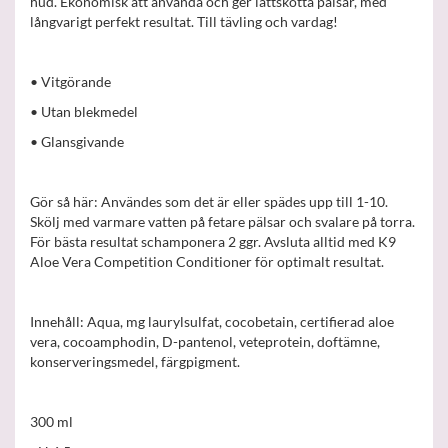
hud. Ekonomisk att använda och ger lättskötta pälsar, med
långvarigt perfekt resultat. Till tävling och vardag!
• Vitgörande
• Utan blekmedel
• Glansgivande
Gör så här: Användes som det är eller spädes upp till 1-10.
Skölj med varmare vatten på fetare pälsar och svalare på torra.
För bästa resultat schamponera 2 ggr. Avsluta alltid med K9
Aloe Vera Competition Conditioner för optimalt resultat.
Innehåll: Aqua, mg laurylsulfat, cocobetain, certifierad aloe
vera, cocoamphodin, D-pantenol, veteprotein, doftämne,
konserveringsmedel, färgpigment.​
300 ml