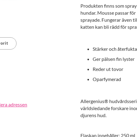
Produkten finns som spray e
hundar. Mousse passar för 
sprayade. Fungerar även t
katten kan bli rädd för spra
orit
Stärker och återfukta
erest
Ger pälsen fin lyster
Reder ut tovor
Oparfymerad
Allergenius® hudvårdsserie
iera adressen
världsledande forskare inom
djurens hud.
Flaskan innehåller: 250 ml