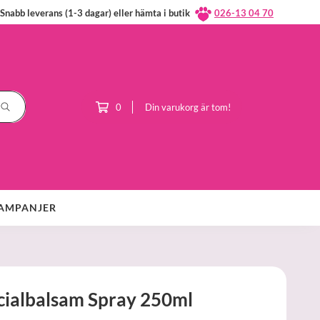
Snabb leverans (1-3 dagar) eller hämta i butik
026-13 04 70
0
Din varukorg är tom!
AMPANJER
cialbalsam Spray 250ml