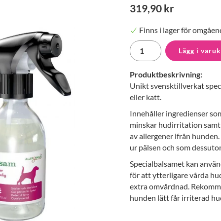
319,90 kr
Finns i lager för omgåen
Lägg i varu
Produktbeskrivning:
Unikt svensktillverkat spec
eller katt.
Innehåller ingredienser som
minskar hudirritation samt
av allergener ifrån hunden.
ur pälsen och som dessutom 
Specialbalsamet kan använ
för att ytterligare vårda hu
extra omvårdnad. Rekommen
hunden lätt får irriterad h