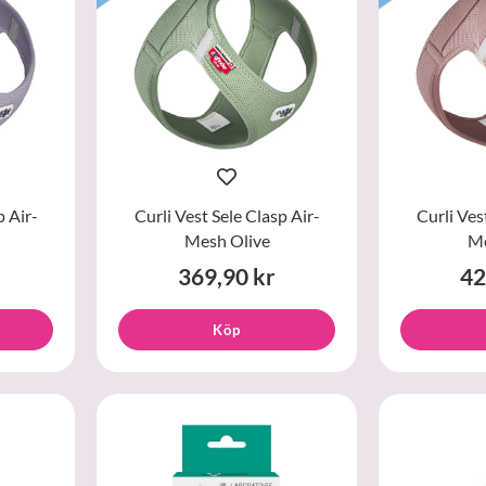
p Air-
Curli Vest Sele Clasp Air-
Curli Ves
Mesh Olive
Me
369,90 kr
42
Köp