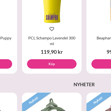
 Puppy
PCL Schampo Lavendel 300
Beaphar
ml
119,90 kr
9
Köp
NYHETER
Nyhet!
Nyhet!