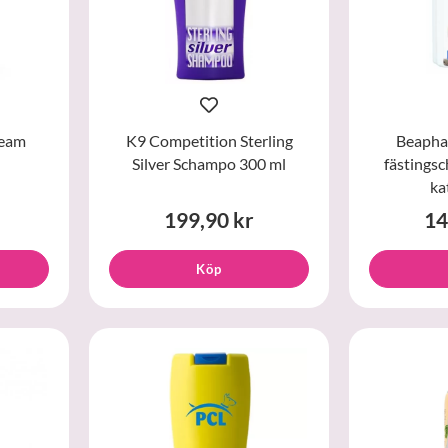
ream
K9 Competition Sterling
Beapha
Silver Schampo 300 ml
fästings
ka
199,90 kr
14
Köp