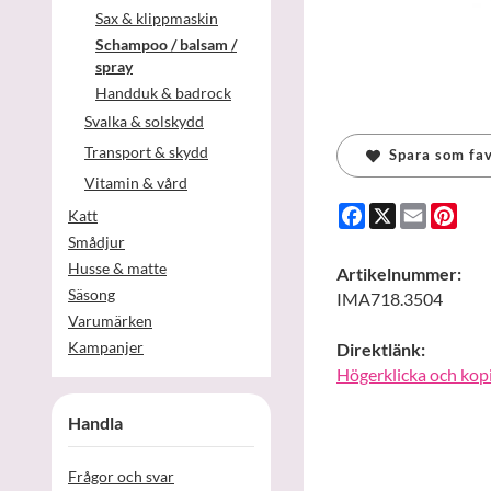
Sax & klippmaskin
Schampoo / balsam /
spray
Handduk & badrock
Svalka & solskydd
Transport & skydd
Spara som fav
Vitamin & vård
Facebook
X
Email
Pint
Katt
Smådjur
Husse & matte
Artikelnummer:
Säsong
IMA718.3504
Varumärken
Kampanjer
Direktlänk:
Högerklicka och kop
Handla
Frågor och svar