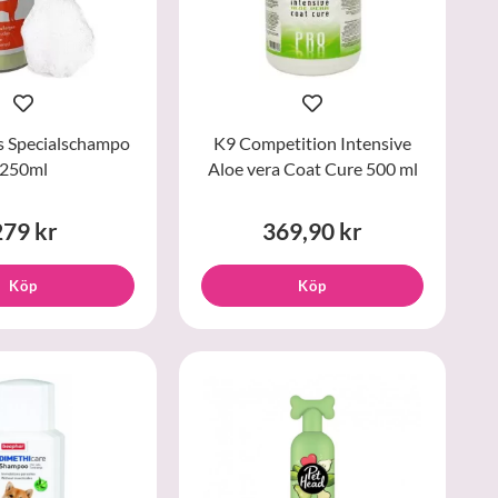
s Specialschampo
K9 Competition Intensive
250ml
Aloe vera Coat Cure 500 ml
279 kr
369,90 kr
Köp
Köp