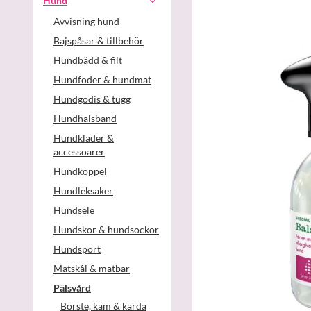
Hund
Avvisning hund
Bajspåsar & tillbehör
Hundbädd & filt
Hundfoder & hundmat
Hundgodis & tugg
Hundhalsband
Hundkläder &
accessoarer
Hundkoppel
Hundleksaker
Hundsele
Hundskor & hundsockor
Hundsport
Matskål & matbar
Pälsvård
Borste, kam & karda