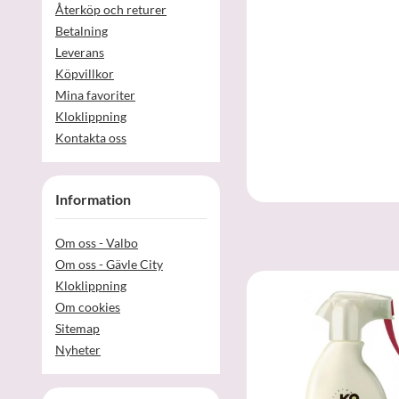
Återköp och returer
Betalning
Leverans
Köpvillkor
Mina favoriter
Kloklippning
Kontakta oss
Information
Om oss - Valbo
Om oss - Gävle City
Kloklippning
Om cookies
Sitemap
Nyheter