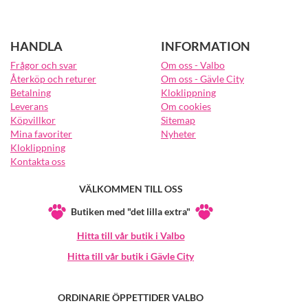
HANDLA
INFORMATION
Frågor och svar
Om oss - Valbo
Återköp och returer
Om oss - Gävle City
Betalning
Kloklippning
Leverans
Om cookies
Köpvillkor
Sitemap
Mina favoriter
Nyheter
Kloklippning
Kontakta oss
VÄLKOMMEN TILL OSS
Butiken med "det lilla extra"
Hitta till vår butik i Valbo
Hitta till vår butik i Gävle City
ORDINARIE ÖPPETTIDER VALBO