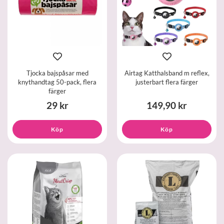
Tjocka bajspåsar med
Airtag Katthalsband m reflex,
knythandtag 50-pack, flera
justerbart flera färger
färger
29 kr
149,90 kr
Köp
Köp