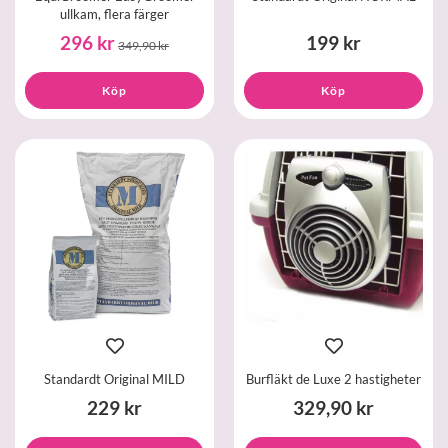
ullkam, flera färger
296 kr
199 kr
349,90 kr
Köp
Köp
Standardt Original MILD
Burfläkt de Luxe 2 hastigheter
229 kr
329,90 kr