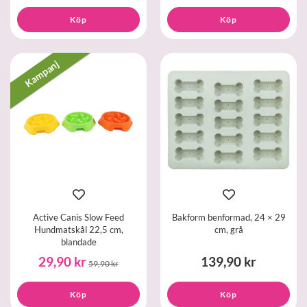
Köp
Köp
Kampanj
Active Canis Slow Feed
Bakform benformad, 24 × 29
Hundmatskål 22,5 cm,
cm, grå
blandade
29,90 kr
139,90 kr
59,90 kr
Köp
Köp