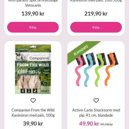
Vetocanis
139,90 kr
219,90 kr
Köp
Köp
Kampanj
Companion From the Wild
Active Canis Snacksorm med
Kaninöron med päls, 100g
pip, 41 cm, blandade
39,90 kr
49,90 kr
99,90 kr