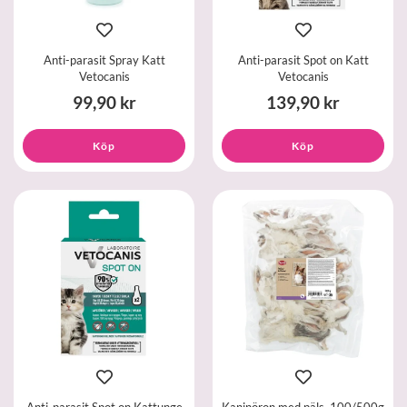
Anti-parasit Spray Katt
Anti-parasit Spot on Katt
Vetocanis
Vetocanis
99,90 kr
139,90 kr
Köp
Köp
Anti-parasit Spot on Kattunge
Kaninöron med päls, 100/500g