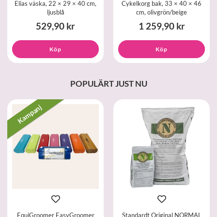
Elias väska, 22 × 29 × 40 cm,
Cykelkorg bak, 33 × 40 × 46
ljusblå
cm, olivgrön/beige
529,90 kr
1 259,90 kr
Köp
Köp
POPULÄRT JUST NU
Kampanj
EquiGroomer EasyGroomer
Standardt Original NORMAL