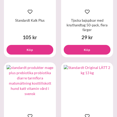
Standardt Kalk Plus
Tjocka bajspåsar med
knythandtag 50-pack, flera
färger
105 kr
29 kr
Köp
Köp