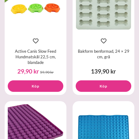
Active Canis Slow Feed
Bakform benformad, 24 × 29
Hundmatskål 22,5 cm,
cm, grå
blandade
29,90 kr
139,90 kr
59,90 kr
Köp
Köp