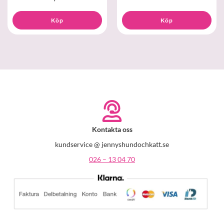
Köp
Köp
Kontakta oss
kundservice @ jennyshundochkatt.se
026 – 13 04 70