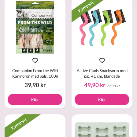
Kampanj
Companion From the Wild
Active Canis Snacksorm med
Kaninöron med päls, 100g
pip, 41 cm, blandade
39,90 kr
49,90 kr
99,90 kr
Köp
Köp
Kampanj