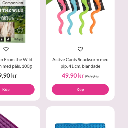
n From the Wild
Active Canis Snacksorm med
 med päls, 100g
pip, 41 cm, blandade
9,90 kr
49,90 kr
99,90 kr
Köp
Köp