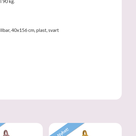
l 90 kg.
lbar, 40x156 cm, plast, svart
Nyhet!