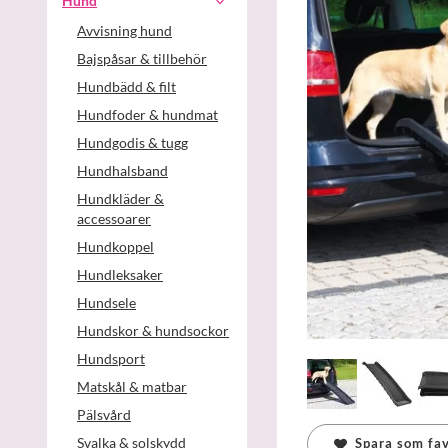
Hund
Avvisning hund
Bajspåsar & tillbehör
Hundbädd & filt
Hundfoder & hundmat
Hundgodis & tugg
Hundhalsband
Hundkläder &
accessoarer
Hundkoppel
Hundleksaker
Hundsele
Hundskor & hundsockor
Hundsport
Matskål & matbar
Pälsvård
Svalka & solskydd
Spara som fav