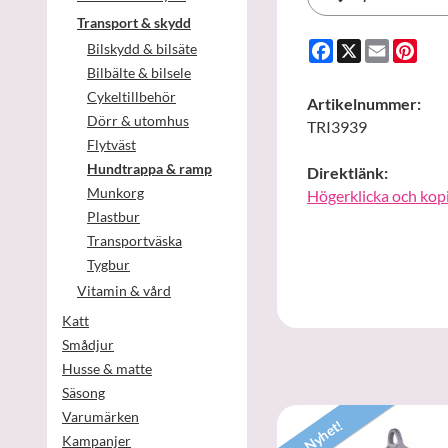
Transport & skydd
Facebook
X
Email
Pint
Bilskydd & bilsäte
Bilbälte & bilsele
Cykeltillbehör
Artikelnummer:
Dörr & utomhus
TRI3939
Flytväst
Hundtrappa & ramp
Direktlänk:
Munkorg
Högerklicka och kop
Plastbur
Transportväska
Tygbur
Vitamin & vård
Katt
Smådjur
Husse & matte
Säsong
Varumärken
Nyhet!
Kampanjer