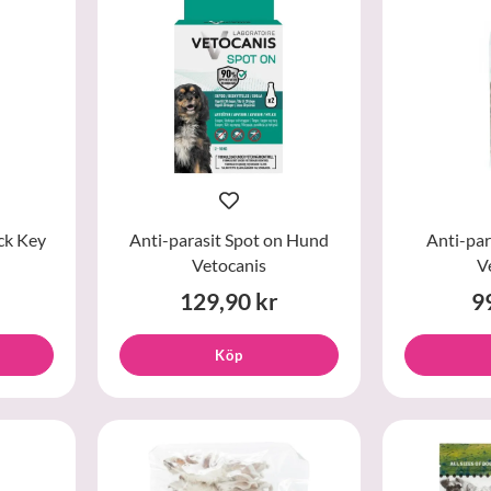
ck Key
Anti-parasit Spot on Hund
Anti-par
Vetocanis
V
129,90 kr
9
Köp