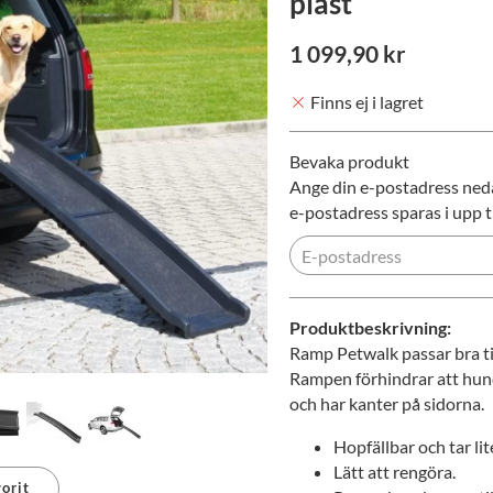
plast
1 099,90 kr
Finns ej i lagret
Bevaka produkt
Ange din e-postadress nedan
e-postadress sparas i upp ti
Produktbeskrivning:
Ramp Petwalk passar bra ti
Rampen förhindrar att hunde
och har kanter på sidorna.
Hopfällbar och tar li
Lätt att rengöra.
orit