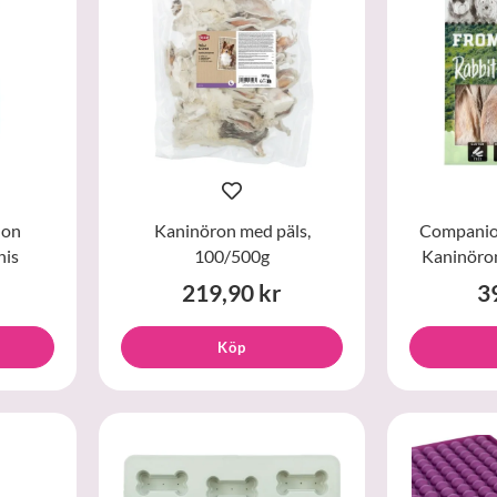
 on
Kaninöron med päls,
Companio
nis
100/500g
Kaninöron
219,90 kr
3
Köp