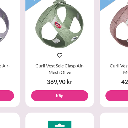
p Air-
Curli Vest Sele Clasp Air-
Curli Ves
Mesh Olive
Me
369,90 kr
42
Köp