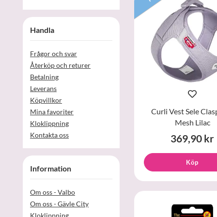
Handla
Frågor och svar
Återköp och returer
Betalning
Leverans
Köpvillkor
Curli Vest Sele Clas
Mina favoriter
Mesh Lilac
Kloklippning
Kontakta oss
369,90 kr
Köp
Information
Om oss - Valbo
Om oss - Gävle City
Kloklippning