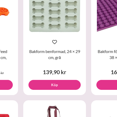
Feed
Bakform benformad, 24 × 29
Bakform fö
 cm,
cm, grå
38 ×
139,90 kr
16
 kr
Köp