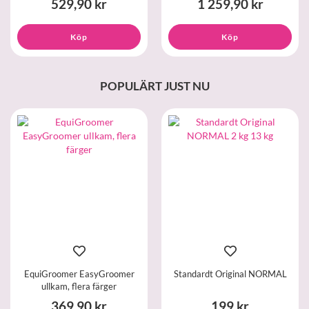
529,90 kr
1 259,90 kr
Köp
Köp
POPULÄRT JUST NU
EquiGroomer EasyGroomer
Standardt Original NORMAL
ullkam, flera färger
369,90 kr
199 kr