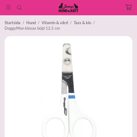
Startsida
/
Hund
/
Vitamin & vård
/
Tass & klo
/
DoggyMan klosax böjd 12,5 cm