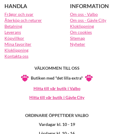
HANDLA
INFORMATION
Frågor och svar
Om oss - Valbo
Återköp och returer
Om oss - Gävle City
Betalning
Kloklippning
Leverans
Om cookies
Köpvillkor
Sitemap
Mina favoriter
Nyheter
Kloklippning
Kontakta oss
VÄLKOMMEN TILL OSS
Butiken med "det lilla extra"
Hitta till vår butik i Valbo
Hitta till vår butik i Gävle City
ORDINARIE ÖPPETTIDER VALBO
Vardagar kl. 10 - 19
Lördagar kl. 10 - 16