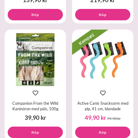
Köp
Köp
Kampanj
Companion From the Wild
Active Canis Snacksorm med
Kaninöron med päls, 100g
pip, 41 cm, blandade
39,90 kr
49,90 kr
99,90 kr
Köp
Köp