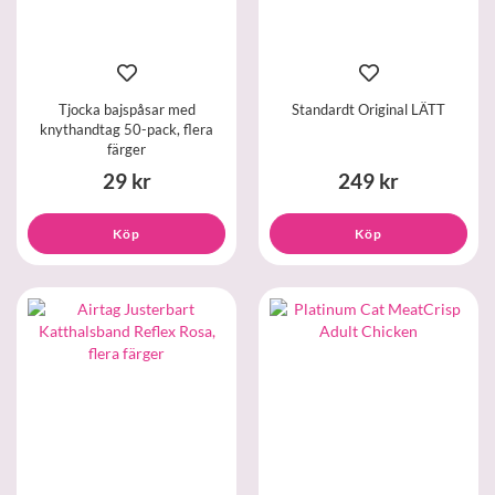
Tjocka bajspåsar med
Standardt Original LÄTT
knythandtag 50-pack, flera
färger
29 kr
249 kr
Köp
Köp