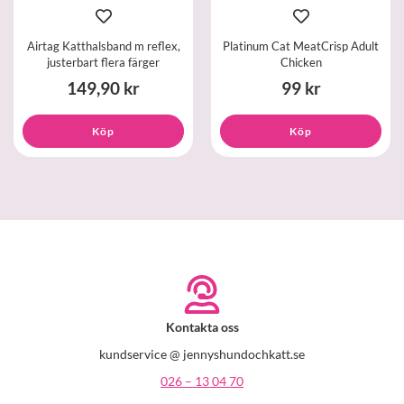
Airtag Katthalsband m reflex,
Platinum Cat MeatCrisp Adult
justerbart flera färger
Chicken
149,90 kr
99 kr
Köp
Köp
Kontakta oss
kundservice @ jennyshundochkatt.se
026 – 13 04 70