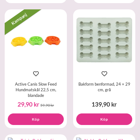
Kampanj
Active Canis Slow Feed
Bakform benformad, 24 × 29
Hundmatskål 22,5 cm,
cm, grå
blandade
29,90 kr
139,90 kr
59,90 kr
Köp
Köp