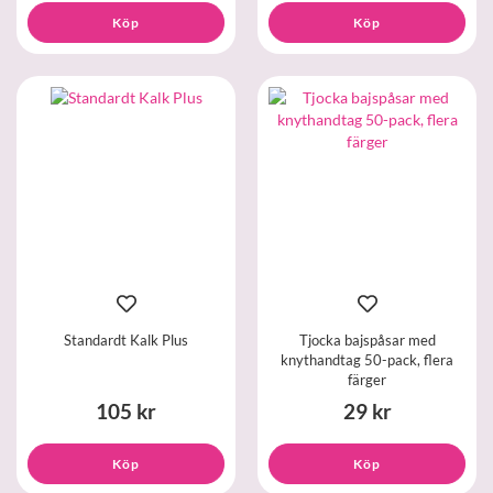
Köp
Köp
Standardt Kalk Plus
Tjocka bajspåsar med
knythandtag 50-pack, flera
färger
105 kr
29 kr
Köp
Köp