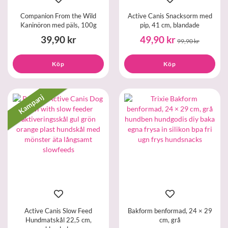
Companion From the Wild
Active Canis Snacksorm med
Kaninöron med päls, 100g
pip, 41 cm, blandade
39,90 kr
49,90 kr
99,90 kr
Köp
Köp
Kampanj
Active Canis Slow Feed
Bakform benformad, 24 × 29
Hundmatskål 22,5 cm,
cm, grå