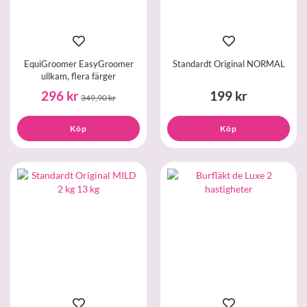
EquiGroomer EasyGroomer
Standardt Original NORMAL
ullkam, flera färger
296 kr
199 kr
349,90 kr
Köp
Köp