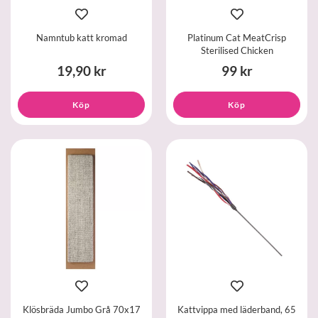
Namntub katt kromad
Platinum Cat MeatCrisp
Sterilised Chicken
19,90 kr
99 kr
Köp
Köp
Klösbräda Jumbo Grå 70x17
Kattvippa med läderband, 65