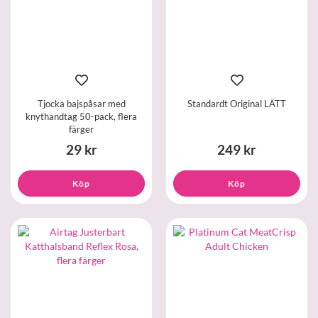
Tjocka bajspåsar med
Standardt Original LÄTT
knythandtag 50-pack, flera
färger
29 kr
249 kr
Köp
Köp