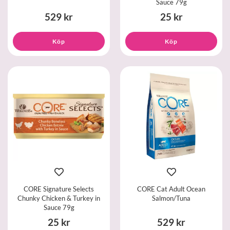
Sauce 79g
529 kr
25 kr
Köp
Köp
CORE Signature Selects
CORE Cat Adult Ocean
Chunky Chicken & Turkey in
Salmon/Tuna
Sauce 79g
25 kr
529 kr