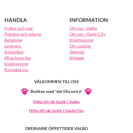
HANDLA
INFORMATION
Frågor och svar
Om oss - Valbo
Återköp och returer
Om oss - Gävle City
Betalning
Kloklippning
Leverans
Om cookies
Köpvillkor
Sitemap
Mina favoriter
Nyheter
Kloklippning
Kontakta oss
VÄLKOMMEN TILL OSS
Butiken med "det lilla extra"
Hitta till vår butik i Valbo
Hitta till vår butik i Gävle City
ORDINARIE ÖPPETTIDER VALBO