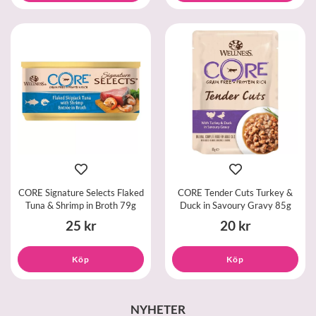
CORE Signature Selects Flaked
CORE Tender Cuts Turkey &
Tuna & Shrimp in Broth 79g
Duck in Savoury Gravy 85g
25 kr
20 kr
Köp
Köp
NYHETER