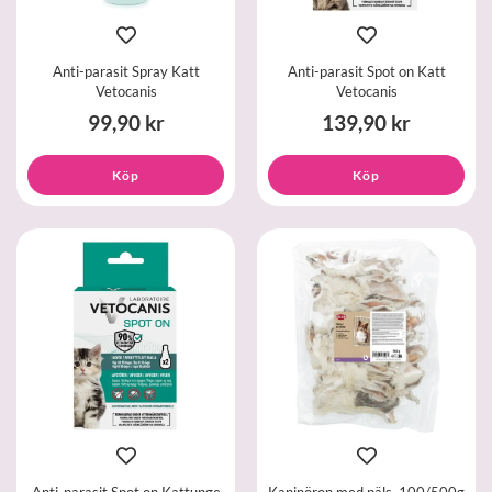
Anti-parasit Spray Katt
Anti-parasit Spot on Katt
Vetocanis
Vetocanis
99,90 kr
139,90 kr
Köp
Köp
Anti-parasit Spot on Kattunge
Kaninöron med päls, 100/500g