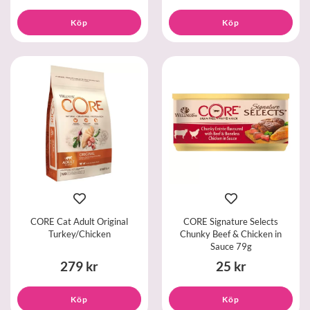
Köp
Köp
CORE Cat Adult Original
CORE Signature Selects
Turkey/Chicken
Chunky Beef & Chicken in
Sauce 79g
279 kr
25 kr
Köp
Köp