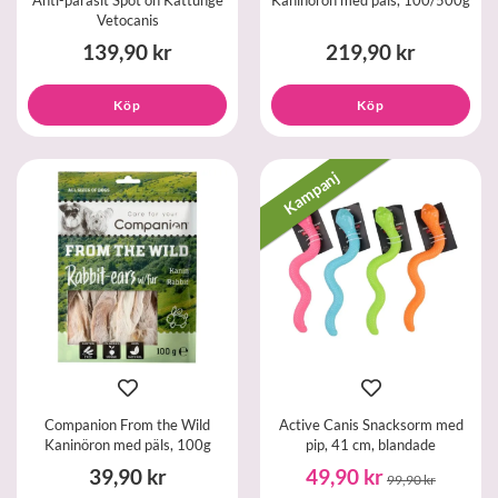
Vetocanis
139,90 kr
219,90 kr
Köp
Köp
Kampanj
Companion From the Wild
Active Canis Snacksorm med
Kaninöron med päls, 100g
pip, 41 cm, blandade
39,90 kr
49,90 kr
99,90 kr