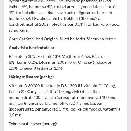
kycklingprotein 3%), ärter 15%, torkade potatisar, torkad
kalkon 4%, betmassa 4%, torkad arom, lignocellulosa, linfrö
1%, torkad cikoriarot (källa av fructo-oligosackarider och
inulin) 0,5%, D-glukosamin hydroklorid 300 mg/kg,
kondroitinsulfat 200 mg/kg, tranbär 0,01%, torkad kelp, yucca
schidigera.
Core Cat Sterilised Original är ett helfoder för vuxna katter.
Analytiska beståndsdelar:
Råprotein 38%, Fetthalt 13%, Växtfibrer 4,5%, Råaska
8%, Taurin 0,2%, L-karnitin 200 mg/kg, Omega-6 fettsyror
2,5%, Omega-3 fettsyror 1,5%.
Näringstillsatser (per kg):
Vitamin A 30000 IU, vitamin D3 1300 IU, vitamin E 100 mg,
taurin 2200 mg, L-karnitin 100 mg, zink (zinksulfat,
monohydrat) 100 mg, järn (järnsulfat, monohydrat) 100 mg,
mangan (mangansulfat, monohydrat) 7,5 mg, koppar
(kopparsulfat, pentahydrat) 5 mg, jod (kalciumjodid, vattenfri)
1,5 mg.
Tekniska tillsatser (per kg):