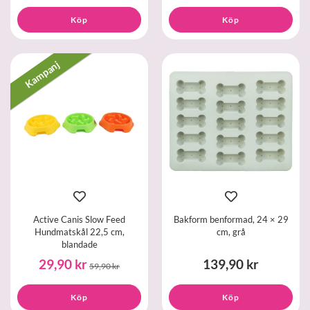
Köp
Köp
Kampanj
Active Canis Slow Feed
Bakform benformad, 24 × 29
Hundmatskål 22,5 cm,
cm, grå
blandade
29,90 kr
139,90 kr
59,90 kr
Köp
Köp