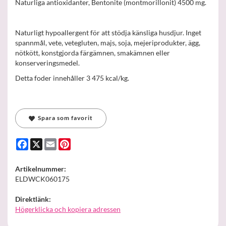
Naturliga antioxidanter, Bentonite (montmorillonit) 4500 mg.
Naturligt hypoallergent för att stödja känsliga husdjur. Inget
spannmål, vete, vetegluten, majs, soja, mejeriprodukter, ägg,
nötkött, konstgjorda färgämnen, smakämnen eller
konserveringsmedel.
Detta foder innehåller 3 475 kcal/kg.
Spara som favorit
Facebook
X
Email
Pinterest
Artikelnummer:
ELDWCK060175
Direktlänk:
Högerklicka och kopiera adressen