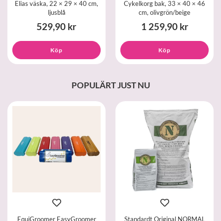
Elias väska, 22 × 29 × 40 cm,
Cykelkorg bak, 33 × 40 × 46
ljusblå
cm, olivgrön/beige
529,90 kr
1 259,90 kr
Köp
Köp
POPULÄRT JUST NU
EquiGroomer EasyGroomer
Standardt Original NORMAL