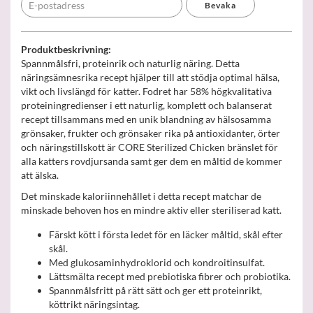
Bevaka
Produktbeskrivning:
Spannmålsfri, proteinrik och naturlig näring. Detta
näringsämnesrika recept hjälper till att stödja optimal hälsa,
vikt och livslängd för katter. Fodret har 58% högkvalitativa
proteiningredienser i ett naturlig, komplett och balanserat
recept tillsammans med en unik blandning av hälsosamma
grönsaker, frukter och grönsaker rika på antioxidanter, örter
och näringstillskott är CORE Sterilized Chicken bränslet för
alla katters rovdjursanda samt ger dem en måltid de kommer
att älska.
Det minskade kaloriinnehållet i detta recept matchar de
minskade behoven hos en mindre aktiv eller steriliserad katt.
Färskt kött i första ledet för en läcker måltid, skål efter
skål.
Med glukosaminhydroklorid och kondroitinsulfat.
Lättsmälta recept med prebiotiska fibrer och probiotika.
Spannmålsfritt på rätt sätt och ger ett proteinrikt,
köttrikt näringsintag.