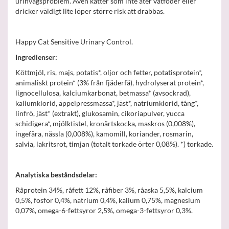
urinvägsproblem. Även katter som inte äter våtfoder eller
dricker väldigt lite löper större risk att drabbas.
Happy Cat Sensitive Urinary Control.
Ingredienser:
Köttmjöl, ris, majs, potatis*, oljor och fetter, potatisprotein*,
animaliskt protein* (3% från fjäderfä), hydrolyserat protein*,
lignocellulosa, kalciumkarbonat, betmassa* (avsockrad),
kaliumklorid, äppelpressmassa*, jäst*, natriumklorid, tång*,
linfrö, jäst* (extrakt), glukosamin, cikoriapulver, yucca
schidigera*, mjölktistel, kronärtskocka, maskros (0,008%),
ingefära, nässla (0,008%), kamomill, koriander, rosmarin,
salvia, lakritsrot, timjan (totalt torkade örter 0,08%). *) torkade.
Analytiska beståndsdelar:
Råprotein 34%, råfett 12%, råfiber 3%, råaska 5,5%, kalcium
0,5%, fosfor 0,4%, natrium 0,4%, kalium 0,75%, magnesium
0,07%, omega-6-fettsyror 2,5%, omega-3-fettsyror 0,3%.