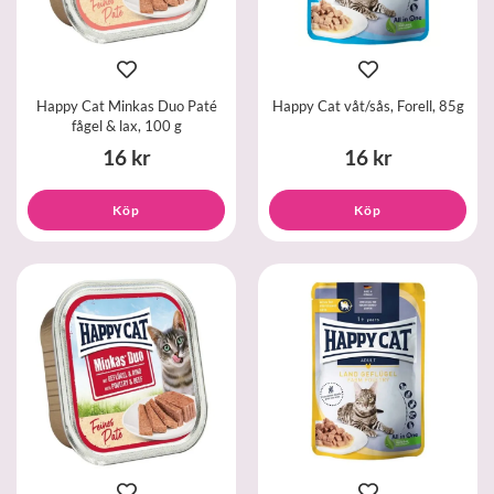
Happy Cat Minkas Duo Paté
Happy Cat våt/sås, Forell, 85g
fågel & lax, 100 g
16 kr
16 kr
Köp
Köp