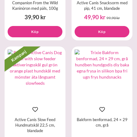
Companion From the Wild
Active Canis Snacksorm med
Kaninöron med päls, 100g
pip, 41 cm, blandade
39,90 kr
49,90 kr
99,90 kr
Köp
Köp
Kampanj
Active Canis Slow Feed
Bakform benformad, 24 × 29
Hundmatskål 22,5 cm,
cm, grå
blandade