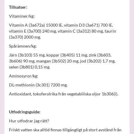
Tillsatser:
Vitaminer/kg:
Vitamin A (3a672a) 15000 IE, vitamin D3 (3a671) 700 IE,
vitamin E (3a700) 240 mg, vitamin C (3a312) 80 mg, taurin
(3a370) 2000 mg.
Spårämnen/kg:
Järn (3b103) 55 mg, koppar (3b405) 11 mg, zink (3b603,
3b606) 90 mg, mangan (3b502) 20 mg, jod (3b202) 1,7 mg,
selen (3b801) 0,15 mg.
Aminosyror/kg:
DL-methionin (3c301) 7200 mg.
Antioxidant, tokoferolrika från vegetabiliska oljor 1b306(i).
Utfodringsguide:
Hur utfodrar jag rätt?
Friskt vatten ska alltid finnas tillgängligt på stort avstånd från