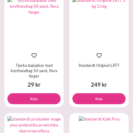
Tjocka bajspåsar med
Standardt Original LÄTT
knythandtag 50-pack, flera
färger
29 kr
249 kr
Köp
Köp