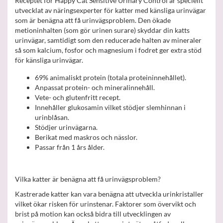
Receptet för Happy Cat Sensitive Urinary Control är speciellt
utvecklat av näringsexperter för katter med känsliga urinvägar
som är benägna att få urinvägsproblem. Den ökade
metioninhalten (som gör urinen surare) skyddar din katts
urinvägar, samtidigt som den reducerade halten av mineraler
så som kalcium, fosfor och magnesium i fodret ger extra stöd
för känsliga urinvägar.
69% animaliskt protein (totala proteininnehållet).
Anpassat protein- och mineralinnehåll.
Vete- och glutenfritt recept.
Innehåller glukosamin vilket stödjer slemhinnan i
urinblåsan.
Stödjer urinvägarna.
Berikat med maskros och nässlor.
Passar från 1 års ålder.
Vilka katter är benägna att få urinvägsproblem?
Kastrerade katter kan vara benägna att utveckla urinkristaller
vilket ökar risken för urinstenar. Faktorer som övervikt och
brist på motion kan också bidra till utvecklingen av