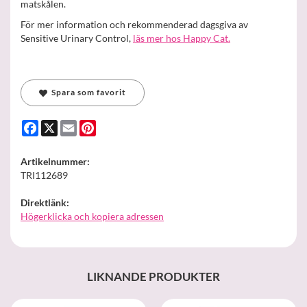
matskålen.
För mer information och rekommenderad dagsgiva av
Sensitive Urinary Control,
läs mer hos Happy Cat.
Spara som favorit
Facebook
X
Email
Pinterest
Artikelnummer:
TRI112689
Direktlänk:
Högerklicka och kopiera adressen
LIKNANDE PRODUKTER