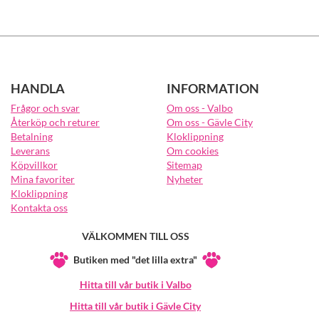
HANDLA
INFORMATION
Frågor och svar
Om oss - Valbo
Återköp och returer
Om oss - Gävle City
Betalning
Kloklippning
Leverans
Om cookies
Köpvillkor
Sitemap
Mina favoriter
Nyheter
Kloklippning
Kontakta oss
VÄLKOMMEN TILL OSS
Butiken med "det lilla extra"
Hitta till vår butik i Valbo
Hitta till vår butik i Gävle City