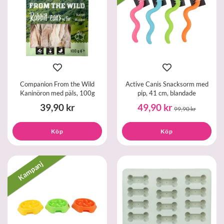
Companion From the Wild
Active Canis Snacksorm med
Kaninöron med päls, 100g
pip, 41 cm, blandade
39,90 kr
49,90 kr
99,90 kr
Köp
Köp
Kampanj