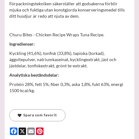
Förpackningstekniken säkerställer att godsakerna förblir
mjuka och fuktiga utan konstgjorda konserveringsmedel tills
ditt husdjur är redo att njuta av dem.
Churu Bites - Chicken Recipe Wraps Tuna Recipe.
Ingredienser:
Kyckling (41,6%), tonfisk (33,8%), tapioka (torkad),
äggvitepulver, natriumkaseinat, kycklingextrakt, jäst och
jästdelar, tonfiskextrakt, grönt te-extrakt.
Analytiska beståndsdelar:
Protein 28%, fett 5%, fiber 0,3%, aska 1,8%, fukt 63%, energi
1500 kcal/kg.
Spara som favorit
Facebook
X
Email
Pinterest