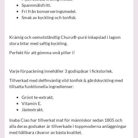
Spannmålsfritt.
Fri från konserveringsmedel.
Smak av kyckling och tonfisk.
Krämig och oemotståndlig Churu®-puré inkapslad i lagom
stora bitar med saftig kyckling.
Perfekt för att gömma små piller i!
Varje förpackning innehåller 3 godispåsar i fickstorlek.
Tillverkad med delfinvänlig vild tonfisk & gårdskyckling med
tillsatta funktionella ingredienser:
Grönt te-extrakt.
Vitamin E.
Jästextrakt.
Inaba Ciao har tillverkat mat för människor sedan 1805 och
alla deras godsaker är tillverkade i toppmoderna anläggningar
med hållbara råvaror av bästa kvalitet.