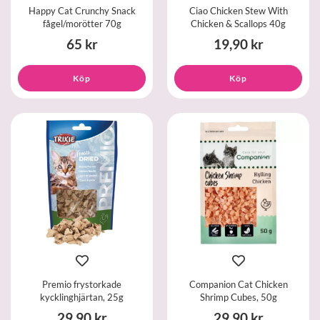
Happy Cat Crunchy Snack
Ciao Chicken Stew With
fågel/morötter 70g
Chicken & Scallops 40g
65 kr
19,90 kr
Köp
Köp
Premio frystorkade
Companion Cat Chicken
kycklinghjärtan, 25g
Shrimp Cubes, 50g
29,90 kr
29,90 kr