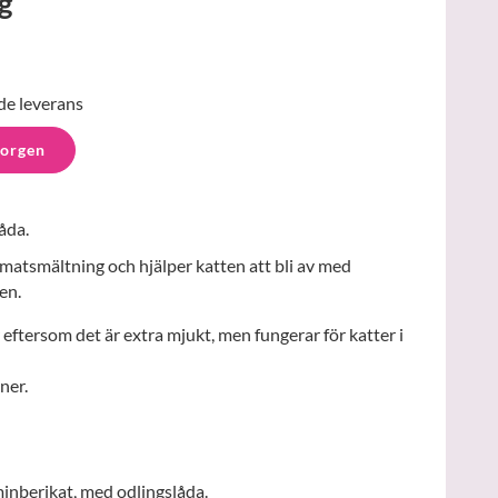
g
de leverans
korgen
låda.
 matsmältning och hjälper katten att bli av med
en.
 eftersom det är extra mjukt, men fungerar för katter i
ner.
aminberikat, med odlingslåda.