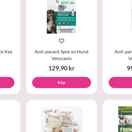
ck Key
Anti-parasit Spot on Hund
Anti-par
Vetocanis
V
129,90 kr
9
Köp