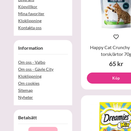
Köpvillkor
Mina favoriter
Kloklippning
Kontakta oss
Happy Cat Crunchy 
Information
torsk/ärtor 70
Om oss - Valbo
65 kr
Om oss - Gävle City
Kloklippning
Köp
Om cookies
Sitemap
Nyheter
Betalsätt