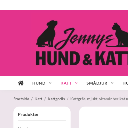
HUND
KATT
SMÅDJUR
HU
Startsida
/
Katt
/
Kattgodis
/
Kattgräs, mjukt, vitaminberikat
Produkter