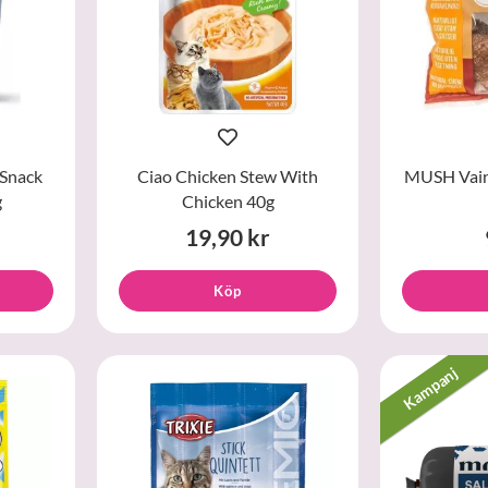
Snack
Ciao Chicken Stew With
MUSH Vain
g
Chicken 40g
19,90 kr
Köp
Kampanj