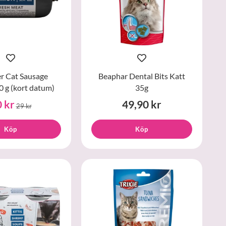
r Cat Sausage
Beaphar Dental Bits Katt
 g (kort datum)
35g
 kr
49,90 kr
29 kr
Köp
Köp