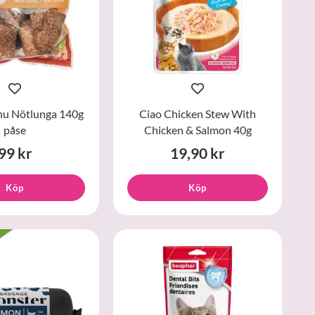
u Nötlunga 140g
Ciao Chicken Stew With
påse
Chicken & Salmon 40g
99 kr
19,90 kr
Köp
Köp