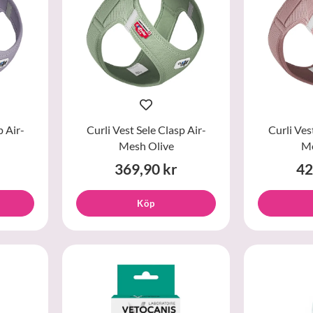
p Air-
Curli Vest Sele Clasp Air-
Curli Ves
Mesh Olive
Me
369,90 kr
42
Köp