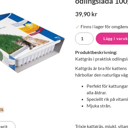
odlingslåda 100
39,90 kr
Finns i lager för omgåen
Lägg i varu
Produktbeskrivning:
Kattgräs i praktisk odlings
Kattgräs är bra för kattens
hårbollar den naturliga väg
Perfekt för kattungar
alla åldrar.
Speciellt rik på vitami
Mjuka strån.
Trixie kattgräs, mjukt, vit
orit