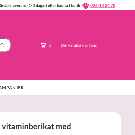
Snabb leverans (1-3 dagar) eller hämta i butik
026-13 04 70
0
Din varukorg är tom!
AMPANJER
, vitaminberikat med