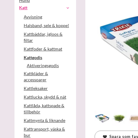
Hund
Katt
Avvisning
Halsband, sele & koppel
Kattbäddar, igloos &
filtar
Kattfoder & kattmat
Kattgodis
Aktiveringsgodis
Kattkläder &
accessoarer
Kattleksaker
Kattlucka, skydd & nät
Kattlåda, kattspade &
tillbehör
Kattmynta & liknande
Kattransport, väska &
bur
Spara som fav