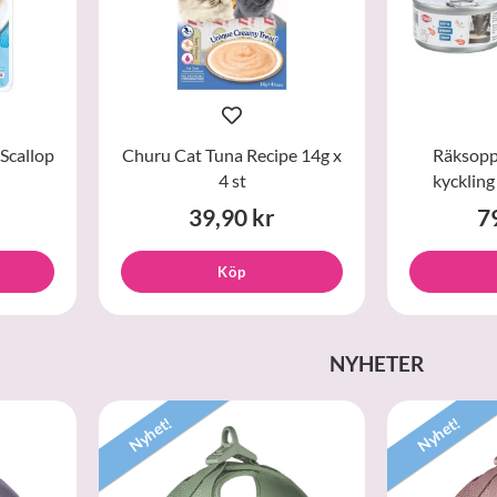
Scallop
Churu Cat Tuna Recipe 14g x
Räksopp
4 st
kyckling
39,90 kr
7
Köp
NYHETER
Nyhet!
Nyhet!