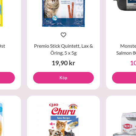
Ost
Premio Stick Quintett, Lax &
Monste
Öring, 5 x 5g
Salmon 80
19,90 kr
10
Köp