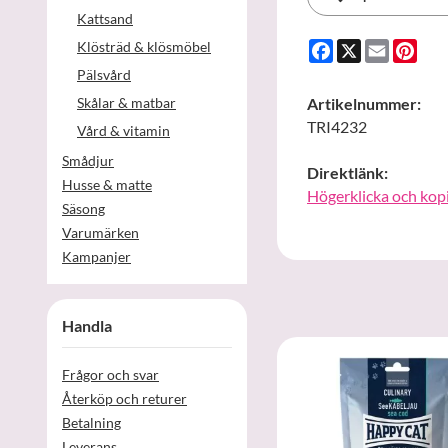
Kattsand
Facebook
X
Email
Pint
Klösträd & klösmöbel
Pälsvård
Skålar & matbar
Artikelnummer:
TRI4232
Vård & vitamin
Smådjur
Direktlänk:
Husse & matte
Högerklicka och kop
Säsong
Varumärken
Kampanjer
Handla
Frågor och svar
Återköp och returer
Betalning
Leverans