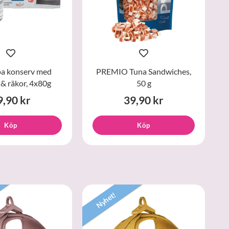
a konserv med
PREMIO Tuna Sandwiches,
 & räkor, 4x80g
50 g
9,90 kr
39,90 kr
Köp
Köp
Nyhet!