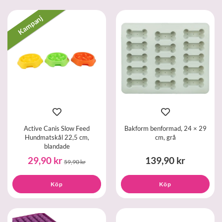
Kampanj
Active Canis Slow Feed
Bakform benformad, 24 × 29
Hundmatskål 22,5 cm,
cm, grå
blandade
29,90 kr
139,90 kr
59,90 kr
Köp
Köp