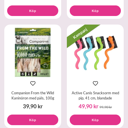
Köp
Köp
Kampanj
Companion From the Wild
Active Canis Snacksorm med
Kaninöron med päls, 100g
pip, 41 cm, blandade
39,90 kr
49,90 kr
99,90 kr
Köp
Köp