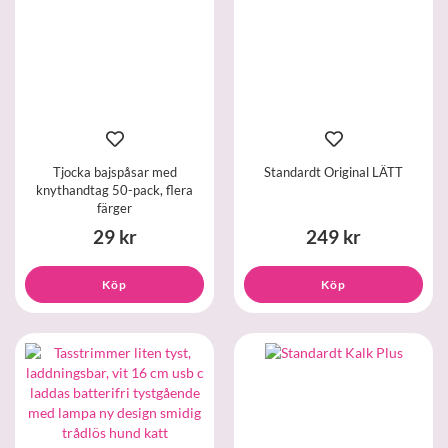
Tjocka bajspåsar med
Standardt Original LÄTT
knythandtag 50-pack, flera
färger
29 kr
249 kr
Köp
Köp