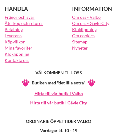
HANDLA
INFORMATION
Frågor och svar
Om oss - Valbo
Återköp och returer
Om oss - Gävle City
Betalning
Kloklippning
Leverans
Om cookies
Köpvillkor
Sitemap
Mina favoriter
Nyheter
Kloklippning
Kontakta oss
VÄLKOMMEN TILL OSS
Butiken med "det lilla extra"
Hitta till vår butik i Valbo
Hitta till vår butik i Gävle City
ORDINARIE ÖPPETTIDER VALBO
Vardagar kl. 10 - 19