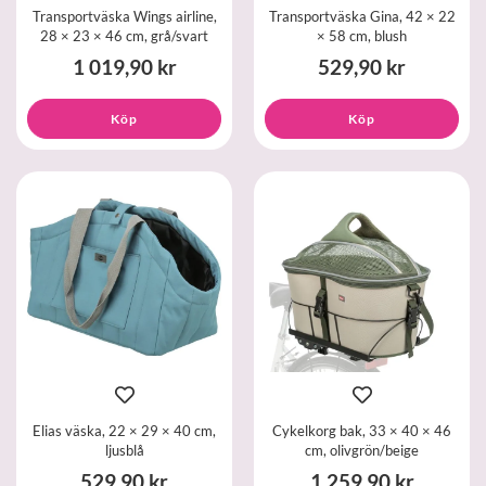
Transportväska Wings airline,
Transportväska Gina, 42 × 22
28 × 23 × 46 cm, grå/svart
× 58 cm, blush
1 019,90 kr
529,90 kr
Köp
Köp
Elias väska, 22 × 29 × 40 cm,
Cykelkorg bak, 33 × 40 × 46
ljusblå
cm, olivgrön/beige
529,90 kr
1 259,90 kr