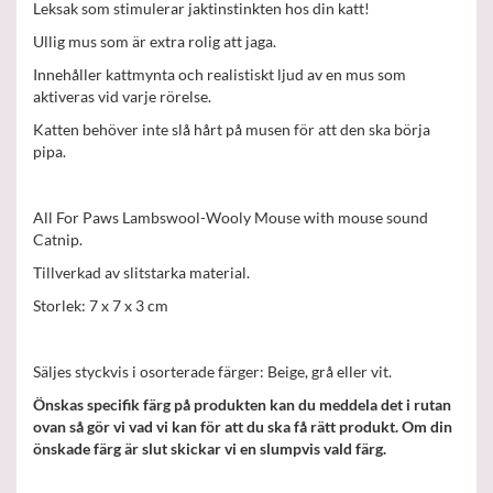
Leksak som stimulerar jaktinstinkten hos din katt!
Ullig mus som är extra rolig att jaga.
Innehåller kattmynta och realistiskt ljud av en mus som
aktiveras vid varje rörelse.
Katten behöver inte slå hårt på musen för att den ska börja
pipa.
All For Paws Lambswool-Wooly Mouse with mouse sound
Catnip.
Tillverkad av slitstarka material.
Storlek: 7 x 7 x 3 cm
Säljes styckvis i osorterade färger: Beige, grå eller vit.
Önskas specifik färg på produkten kan du meddela det i rutan
ovan så gör vi vad vi kan för att du ska få rätt produkt. Om din
önskade färg är slut skickar vi en slumpvis vald färg.