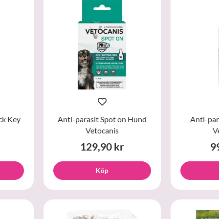
ck Key
Anti-parasit Spot on Hund
Anti-par
Vetocanis
V
129,90 kr
9
Köp