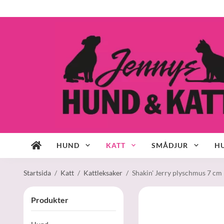
HUND
KATT
SMÅDJUR
HU
Startsida
/
Katt
/
Kattleksaker
/
Shakin' Jerry plyschmus 7 cm
Produkter