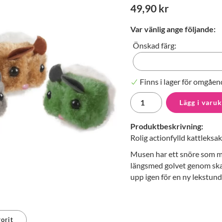
49,90 kr
Var vänlig ange följande:
Önskad färg:
Finns i lager för omgåen
Lägg i varu
Produktbeskrivning:
Rolig actionfylld kattleksak
Musen har ett snöre som ma
längsmed golvet genom skak
upp igen för en ny lekstund
orit