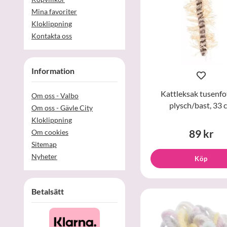
Mina favoriter
Kloklippning
Kontakta oss
Information
Kattleksak tusenfo
Om oss - Valbo
plysch/bast, 33 
Om oss - Gävle City
Kloklippning
89 kr
Om cookies
Sitemap
Nyheter
Köp
Betalsätt