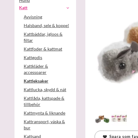
Hund
Katt
Avvisning
Halsband, sele & koppel
Kattbäddar, igloos &
filtar
Kattfoder & kattmat
Kattgodis
Kattkläder &
accessoarer
Kattleksaker
Kattlucka, skydd & nät
Kattlåda, kattspade &
tillbehör
Kattmynta & liknande
Kattransport, väska &
bur
Kattsand
Spara som fav