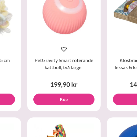
ø 5 cm
PetGravity Smart roterande
Klösbrä
kattboll, två färger
leksak & k
199,90 kr
14
Köp