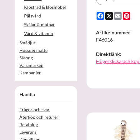
Klösträd & klösmöbel
Facebook
X
Email
Pint
Pälsvård
Skålar & matbar
Artikelnummer:
Vård & vitamin
F46016
Smådjur
Husse & matte
Direktlänk:
Säsong
Högerklicka och kop
Varumärken
Kampanjer
Handla
Frågor och svar
Återköp och returer
Betalning
Leverans
Köpvillkor