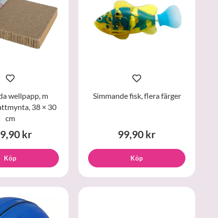
da wellpapp, m
Simmande fisk, flera färger
attmynta, 38 × 30
cm
9,90 kr
99,90 kr
Köp
Köp