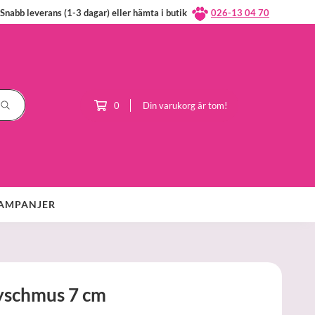
Snabb leverans (1-3 dagar) eller hämta i butik
026-13 04 70
0
Din varukorg är tom!
AMPANJER
lyschmus 7 cm