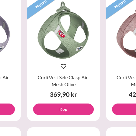
Nyhet!
Nyhet!
p Air-
Curli Vest Sele Clasp Air-
Curli Ves
Mesh Olive
Me
369,90 kr
42
Köp