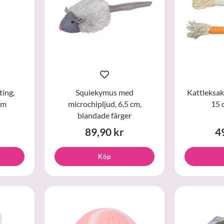
ting,
Squiekymus med
Kattleksak
cm
microchipljud, 6,5 cm,
15 
blandade färger
89,90 kr
4
Köp