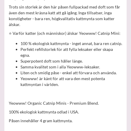
Trots sin storlek är den här påsen fullpackad med doft som får
även den mest kräsna katt att gå igång. Inga tillsatser, inga
konstigheter - bara ren, högkvalitativ kattmynta som katter
älskar.
⭐ Varför katter (och människor) älskar Yeowww! Catnip Mini:
100 % ekologisk kattmynta - inget annat, bara ren catnip.
Perfekt refillstorlek för att fylla leksaker eller skapa
egna.
Superpotent doft som håller länge.
Samma kvalitet som i alla Yeowww‑leksaker.
Liten och smidig påse - enkel att förvara och använda.
Yeowww! är känt för att vara den mest potenta
kattmyntan i världen.
Yeowww! Organic Catnip Minis - Premium Blend.
100% ekologisk kattmynta odlad i USA.
Påsen innehåller 4 gram kattmynta.