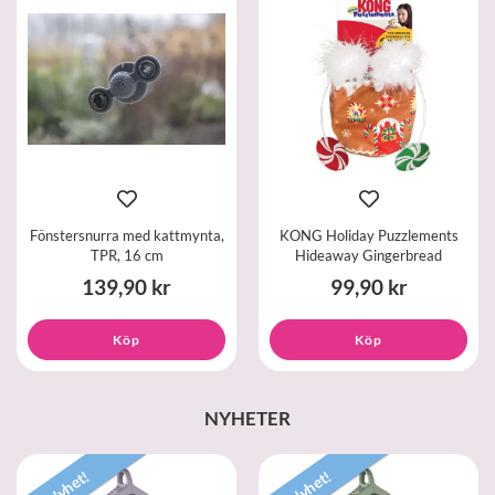
Fönstersnurra med kattmynta,
KONG Holiday Puzzlements
TPR, 16 cm
Hideaway Gingerbread
139,90 kr
99,90 kr
Köp
Köp
NYHETER
Nyhet!
Nyhet!