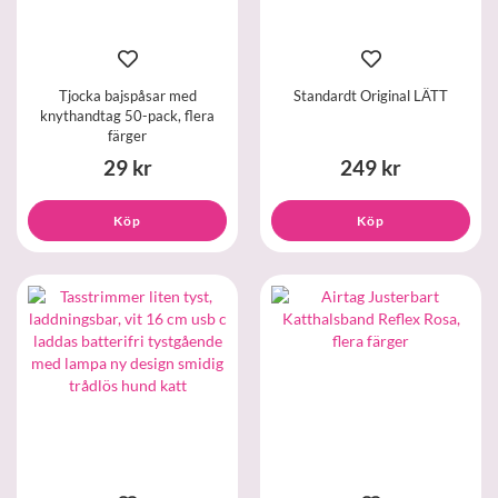
Tjocka bajspåsar med
Standardt Original LÄTT
knythandtag 50-pack, flera
färger
29 kr
249 kr
Köp
Köp