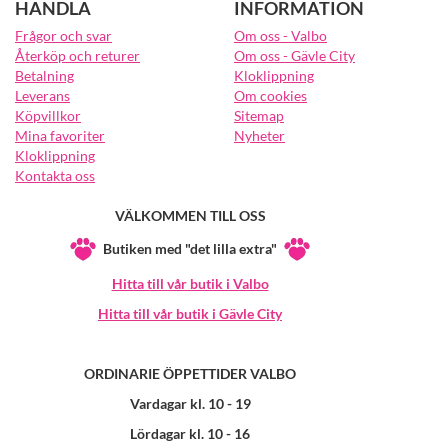
HANDLA
INFORMATION
Frågor och svar
Om oss - Valbo
Återköp och returer
Om oss - Gävle City
Betalning
Kloklippning
Leverans
Om cookies
Köpvillkor
Sitemap
Mina favoriter
Nyheter
Kloklippning
Kontakta oss
VÄLKOMMEN TILL OSS
Butiken med "det lilla extra"
Hitta till vår butik i Valbo
Hitta till vår butik i Gävle City
ORDINARIE ÖPPETTIDER VALBO
Vardagar kl. 10 - 19
Lördagar kl. 10 - 16