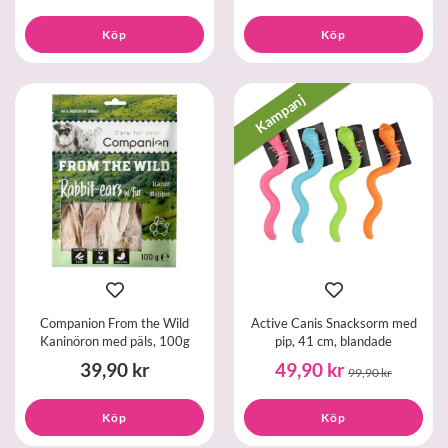
Köp
Köp
Kampanj
Companion From the Wild
Active Canis Snacksorm med
Kaninöron med päls, 100g
pip, 41 cm, blandade
39,90 kr
49,90 kr
99,90 kr
Köp
Köp