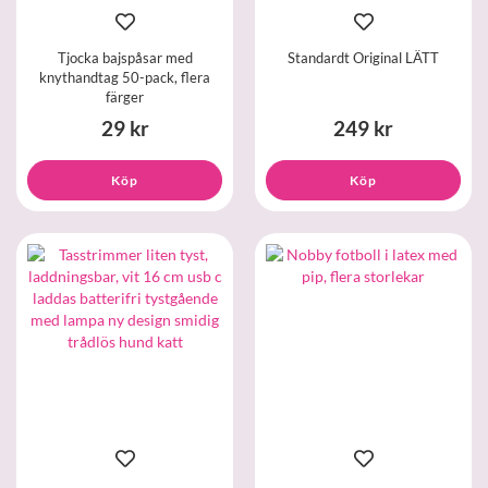
Tjocka bajspåsar med
Standardt Original LÄTT
knythandtag 50-pack, flera
färger
29 kr
249 kr
Köp
Köp