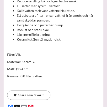
Reducerar dålig lukt och ger bättre smak.
Tillsätter mer syre till vattnet.
Kallt vatten tack vare vattencirkulation.
Ett utbytbart filter rensar vattnet från smuts och hår
samt skyddar pumpen.
Tystgående och justerbar pump.
Robust och stabil skål.
Låg energiförbrukning.
Keramikskålen tål maskindisk.
Färg: Vit.
Material: Keramik.
Mått: Ø 24 cm.
Rymmer 0,8 liter vatten.
Spara som favorit
Facebook
X
Email
Pinterest