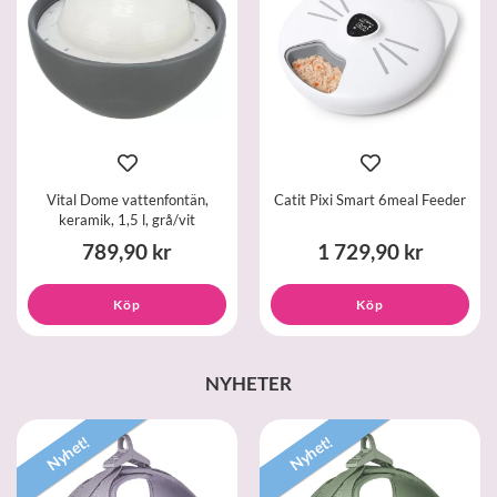
Vital Dome vattenfontän,
Catit Pixi Smart 6meal Feeder
keramik, 1,5 l, grå/vit
789,90 kr
1 729,90 kr
Köp
Köp
NYHETER
Nyhet!
Nyhet!